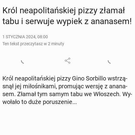
Król ne­apo­li­tań­skiej pizzy złamał
tabu i serwuje wypiek z ana­na­sem!
1 STYCZNIA 2024, 08:00
Ten tekst przeczytasz w 2 minuty
Król ne­apo­li­tań­skiej pizzy Gino Sor­bil­lo wstrzą­
snął jej mi­ło­śni­ka­mi, pro­mu­jąc wersję z ana­na­
sem. Złamał tym samym tabu we Wło­szech. Wy­
wo­ła­ło to duże po­ru­sze­nie...