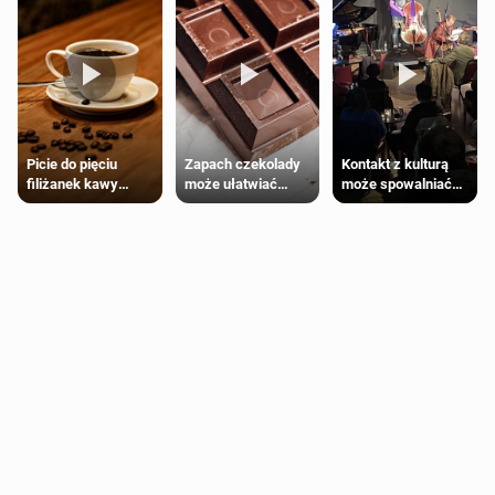
Zapach czekolady
Kontakt z kulturą
Picie do pięciu
może ułatwiać
może spowalniać
filiżanek kawy
trening siłowy
starzenie
dziennie jest
bezpieczne dla
większości
dorosłych