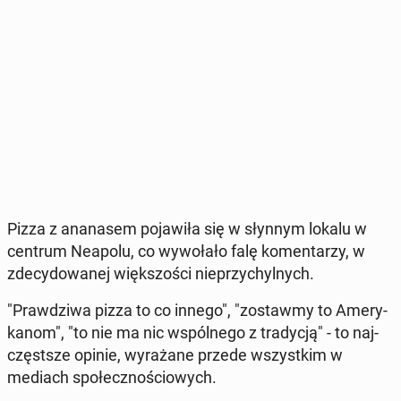
Pizza z ana­na­sem po­ja­wi­ła się w słynnym lokalu w
centrum Neapolu, co wy­wo­ła­ło falę ko­men­ta­rzy, w
zde­cy­do­wa­nej więk­szo­ści nie­przy­chyl­nych.
"Praw­dzi­wa pizza to co innego", "zo­staw­my to Ame­ry­
ka­nom", "to nie ma nic wspól­ne­go z tra­dy­cją" - to naj­
częst­sze opinie, wy­ra­ża­ne przede wszyst­kim w
mediach spo­łecz­no­ścio­wych.