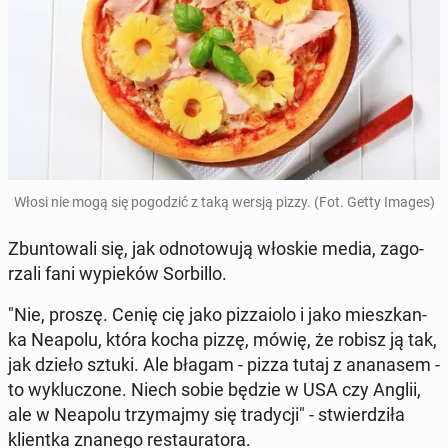
Włosi nie mogą się po­go­dzić z taką wersją pizzy. (Fot. Getty Images)
Zbun­to­wa­li się, jak od­no­to­wu­ją włoskie media, za­go­
rza­li fani wy­pie­ków Sor­bil­lo.
"Nie, proszę. Cenię cię jako piz­za­io­lo i jako miesz­kan­
ka Neapolu, która kocha pizzę, mówię, że robisz ją tak,
jak dzieło sztuki. Ale błagam - pizza tutaj z ana­na­sem -
to wy­klu­czo­ne. Niech sobie będzie w USA czy Anglii,
ale w Neapolu trzy­maj­my się tra­dy­cji" - stwier­dzi­ła
klient­ka znanego re­stau­ra­to­ra.