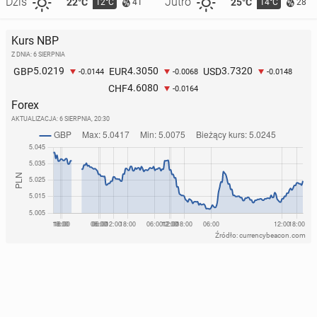
Dziś
Jutro
22°C
25°C
12°C
14°C
41
28
Kurs NBP
Z DNIA: 6 SIERPNIA
5.0219
4.3050
3.7320
GBP
EUR
USD
-0.0144
-0.0068
-0.0148
4.6080
CHF
-0.0164
Forex
AKTUALIZACJA:
6 SIERPNIA, 20:30
Źródło: currencybeacon.com