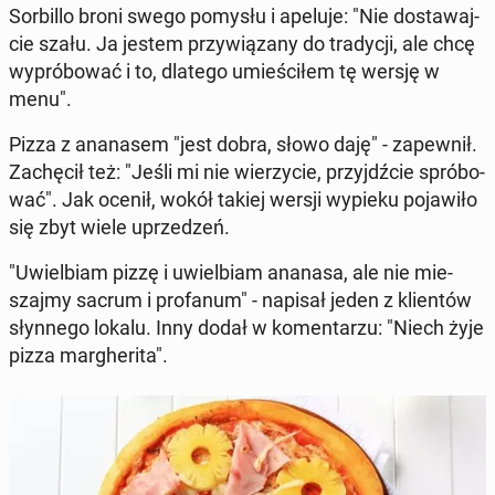
Sor­bil­lo broni swego pomysłu i apeluje: "Nie do­sta­waj­
cie szału. Ja jestem przy­wią­za­ny do tra­dy­cji, ale chcę
wy­pró­bo­wać i to, dlatego umie­ści­łem tę wersję w
menu".
Pizza z ana­na­sem "jest dobra, słowo daję" - za­pew­nił.
Za­chę­cił też: "Jeśli mi nie wie­rzy­cie, przyjdź­cie spró­bo­
wać". Jak ocenił, wokół takiej wersji wypieku po­ja­wi­ło
się zbyt wiele uprze­dzeń.
"Uwiel­biam pizzę i uwiel­biam ananasa, ale nie mie­
szaj­my sacrum i pro­fa­num" - napisał jeden z klien­tów
słyn­ne­go lokalu. Inny dodał w ko­men­ta­rzu: "Niech żyje
pizza mar­ghe­ri­ta".