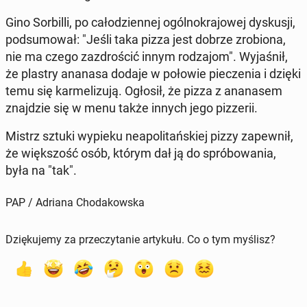
Gino Sor­bil­li, po ca­ło­dzien­nej ogól­no­kra­jo­wej dys­ku­sji,
pod­su­mo­wał: "Jeśli taka pizza jest dobrze zro­bio­na,
nie ma czego za­zdro­ścić innym ro­dza­jom". Wy­ja­śnił,
że plastry ananasa dodaje w połowie pie­cze­nia i dzięki
temu się kar­me­li­zu­ją. Ogłosił, że pizza z ana­na­sem
znaj­dzie się w menu także innych jego piz­ze­rii.
Mistrz sztuki wypieku ne­apo­li­tań­skiej pizzy za­pew­nił,
że więk­szość osób, którym dał ją do spró­bo­wa­nia,
była na "tak".
PAP / Adriana Chodakowska
Dziękujemy za przeczytanie artykułu. Co o tym myślisz?