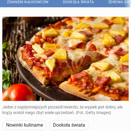
ZDANIEM NAUKOWCÓW
DOOKOŁA ŚWIATA
ZDROWA DIE
Jeden z najsłynniejszych pizzaioli twierdzi, że wypiek jest dobry, ale
krąży wokół niego zbyt wiele uprzedzeń. (Fot. Getty Images)
Nowinki kulinarne
Dookoła świata