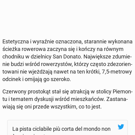
Es­te­tycz­na i wy­raź­nie ozna­czo­na, sta­ran­nie wy­ko­na­na
ścieżka ro­we­ro­wa zaczyna się i kończy na równym
chod­ni­ku w dziel­ni­cy San Donato. Naj­więk­sze zdu­mie­
nie budzi wśród ro­we­rzy­stów, którzy często zdez­o­rien­
to­wa­ni nie wjeż­dża­ją nawet na ten krótki, 7,5-metrowy
odcinek i omijają go szeroko.
Czer­wo­ny pro­sto­kąt stał się atrak­cją w stolicy Pie­mon­
tu i tematem dys­ku­sji wśród miesz­kań­ców. Za­sta­na­
wia­ją się oni przede wszyst­kim, co to jest.
La pista cic­la­bi­le più corta del mondo non