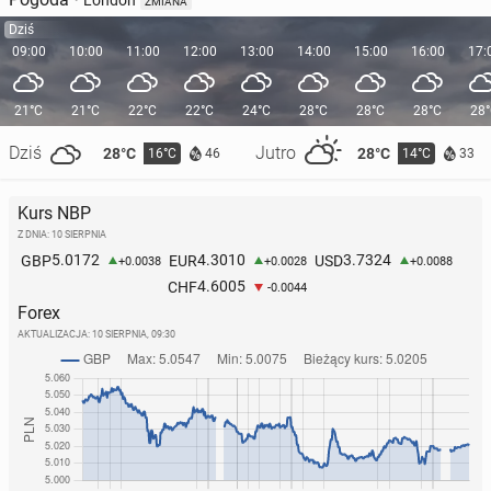
London
ZMIANA
Dziś
09:00
10:00
11:00
12:00
13:00
14:00
15:00
16:00
17:
21°C
21°C
22°C
22°C
24°C
28°C
28°C
28°C
28
Dziś
Jutro
28°C
28°C
16°C
14°C
46
33
Kurs NBP
Z DNIA: 10 SIERPNIA
5.0172
4.3010
3.7324
GBP
EUR
USD
+0.0038
+0.0028
+0.0088
4.6005
CHF
-0.0044
Forex
AKTUALIZACJA:
10 SIERPNIA, 09:30