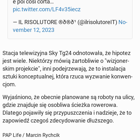
è poi cosi corta…
pic.twitter.com/LF4v35iecz
— IL RI­SO­LU­TO­RE ®️ð®ð¹ (@il­ri­so­lu­to­re­IT)
No­
vem­ber 12, 2023
Stacja te­le­wi­zyj­na Sky Tg24 od­no­to­wa­ła, że hipotez
jest wiele. Nie­któ­rzy mówią żar­to­bli­wie o "wi­zjo­ner­
skim pro­jek­cie", inni po­dej­rze­wa­ją, że to in­sta­la­cja
sztuki kon­cep­tu­al­nej, która rzuca wy­zwa­nie kon­wen­
cjom.
Wy­ja­śnio­no, że obecnie pla­no­wa­ne są roboty na ulicy,
gdzie znaj­du­je się oso­bli­wa ścieżka ro­we­ro­wa.
Dlatego po­ja­wi­ły się przy­pusz­cze­nia i na­dzie­je, że to
za­po­wiedź czegoś zde­cy­do­wa­nie dłuż­sze­go.
PAP Life / Marcin Rychcik