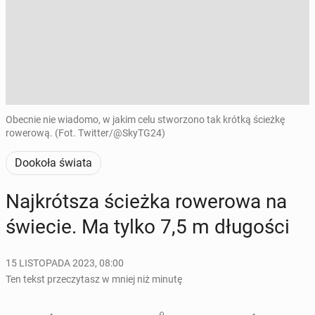
Obecnie nie wiadomo, w jakim celu stworzono tak krótką ścieżkę
rowerową. (Fot. Twitter/@SkyTG24)
Dookoła świata
Naj­krót­sza ścieżka ro­we­ro­wa na
świecie. Ma tylko 7,5 m dłu­go­ści
15 LISTOPADA 2023, 08:00
Ten tekst przeczytasz w mniej niż minutę