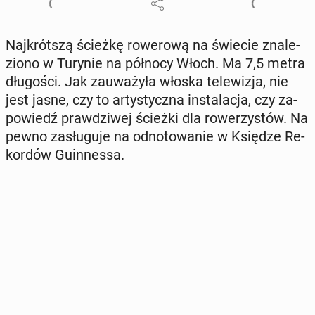
Naj­krót­szą ścieżkę ro­we­ro­wą na świecie zna­le­
zio­no w Turynie na północy Włoch. Ma 7,5 metra
dłu­go­ści. Jak za­uwa­ży­ła włoska te­le­wi­zja, nie
jest jasne, czy to ar­ty­stycz­na in­sta­la­cja, czy za­
po­wiedź praw­dzi­wej ścieżki dla ro­we­rzy­stów. Na
pewno za­słu­gu­je na od­no­to­wa­nie w Księdze Re­
kor­dów Gu­in­nes­sa.