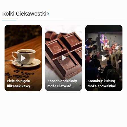
›
Rolki Ciekawostki
Zapach czekolady
Kontakt z kulturą
Picie do pięciu
może ułatwiać
może spowalniać
filiżanek kawy
trening siłowy
starzenie
dziennie jest
bezpieczne dla
większości
dorosłych