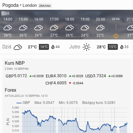
Pogoda
•
London
ZMIANA
Dziś
14:00
15:00
16:00
17:00
18:00
19:00
20:00
20:34
21:
26°C
26°C
26°C
27°C
26°C
24°C
22°C
21
Dziś
Jutro
27°C
28°C
16°C
15°C
44
33
Kurs NBP
Z DNIA: 10 SIERPNIA
5.0172
4.3010
3.7324
GBP
EUR
USD
+0.0038
+0.0028
+0.0088
4.6005
CHF
-0.0044
Forex
AKTUALIZACJA:
10 SIERPNIA, 14:10