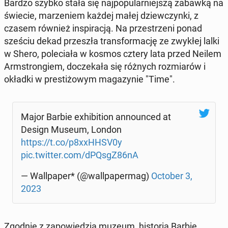
Bardzo szybko stała się naj­po­pu­lar­niej­szą zabawką na
świecie, ma­rze­niem każdej małej dziew­czyn­ki, z
czasem również in­spi­ra­cją. Na prze­strze­ni ponad
sześciu dekad prze­szła trans­for­ma­cję ze zwykłej lalki
w Shero, po­le­cia­ła w kosmos cztery lata przed Neilem
Arm­stron­giem, do­cze­ka­ła się różnych roz­mia­rów i
okładki w pre­sti­żo­wym ma­ga­zy­nie "Time".
Major Barbie exhi­bi­tion an­no­un­ced at
Design Museum, London
https://t.co/p8xxHHSV0y
pic.twitter.com/dPQsgZ86nA
— Wal­l­pa­per* (@wal­l­pa­per­mag)
October 3,
2023
Zgodnie z za­po­wie­dzią muzeum, hi­sto­ria Barbie