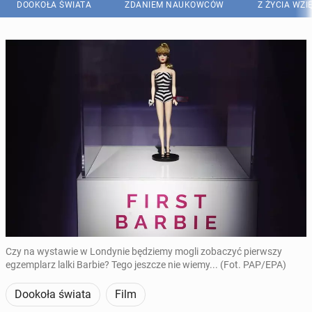
DOOKOŁA ŚWIATA
ZDANIEM NAUKOWCÓW
Z ŻYCIA WZI
Czy na wystawie w Londynie będziemy mogli zobaczyć pierwszy
egzemplarz lalki Barbie? Tego jeszcze nie wiemy... (Fot. PAP/EPA)
Dookoła świata
Film