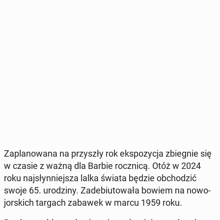
Za­pla­no­wa­na na przy­szły rok eks­po­zy­cja zbie­gnie się
w czasie z ważną dla Barbie rocz­ni­cą. Otóż w 2024
roku naj­słyn­niej­sza lalka świata będzie ob­cho­dzić
swoje 65. uro­dzi­ny. Za­de­biu­to­wa­ła bowiem na no­wo­
jor­skich targach zabawek w marcu 1959 roku.