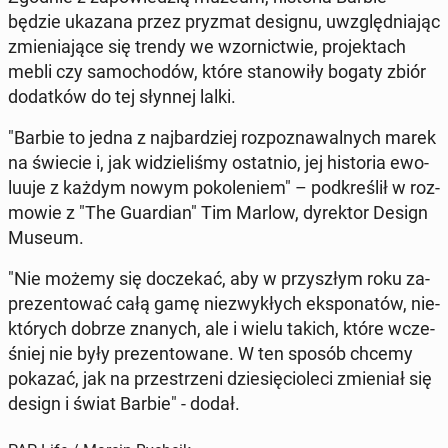
będzie ukazana przez pryzmat designu, uwzględ­nia­jąc
zmie­nia­ją­ce się trendy we wzor­nic­twie, pro­jek­tach
mebli czy sa­mo­cho­dów, które sta­no­wi­ły bogaty zbiór
do­dat­ków do tej słynnej lalki.
"Barbie to jedna z naj­bar­dziej roz­po­zna­wal­nych marek
na świecie i, jak wi­dzie­li­śmy ostat­nio, jej hi­sto­ria ewo­
lu­uje z każdym nowym po­ko­le­niem" – pod­kre­ślił w roz­
mo­wie z "The Gu­ar­dian" Tim Marlow, dy­rek­tor Design
Museum.
"Nie możemy się do­cze­kać, aby w przy­szłym roku za­
pre­zen­to­wać całą gamę nie­zwy­kłych eks­po­na­tów, nie­
któ­rych dobrze znanych, ale i wielu takich, które wcze­
śniej nie były pre­zen­to­wa­ne. W ten sposób chcemy
pokazać, jak na prze­strze­ni dzie­się­cio­le­ci zmie­niał się
design i świat Barbie" - dodał.