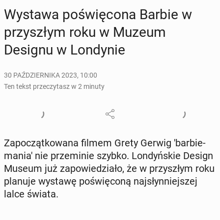
Wystawa po­świę­co­na Barbie w
przy­szłym roku w Muzeum
Designu w Lon­dy­nie
30 PAŹDZIERNIKA 2023, 10:00
Ten tekst przeczytasz w 2 minuty
Za­po­cząt­ko­wa­na filmem Grety Gerwig 'bar­bie­
ma­nia' nie prze­mi­nie szybko. Lon­dyń­skie Design
Museum już za­po­wie­dzia­ło, że w przy­szłym roku
planuje wystawę po­świę­co­ną naj­słyn­niej­szej
lalce świata.