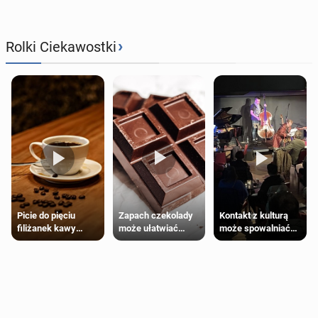
›
Rolki Ciekawostki
Zapach czekolady
Kontakt z kulturą
Picie do pięciu
może ułatwiać
może spowalniać
filiżanek kawy
trening siłowy
starzenie
dziennie jest
bezpieczne dla
większości
dorosłych