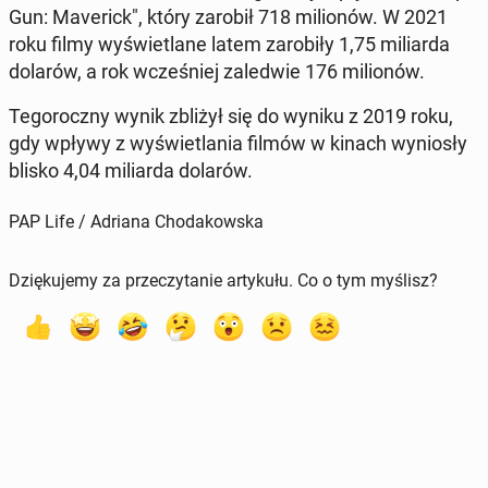
Gun: Ma­ve­rick", który zarobił 718 mi­lio­nów. W 2021
roku filmy wy­świe­tla­ne latem za­ro­bi­ły 1,75 mi­liar­da
dolarów, a rok wcze­śniej za­le­d­wie 176 mi­lio­nów.
Te­go­rocz­ny wynik zbliżył się do wyniku z 2019 roku,
gdy wpływy z wy­świe­tla­nia filmów w kinach wy­nio­sły
blisko 4,04 mi­liar­da dolarów.
PAP Life / Adriana Chodakowska
Dziękujemy za przeczytanie artykułu. Co o tym myślisz?