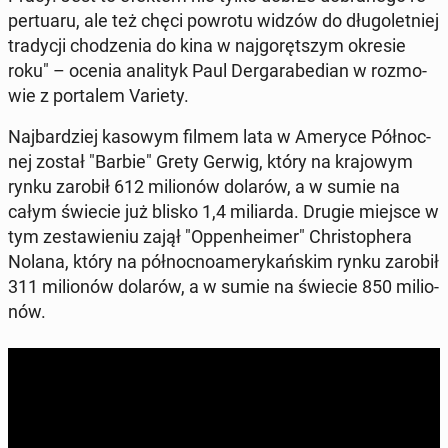
per­tu­aru, ale też chęci powrotu widzów do dłu­go­let­niej
tra­dy­cji cho­dze­nia do kina w naj­go­ręt­szym okresie
roku" – ocenia ana­li­tyk Paul Der­ga­ra­be­dian w roz­mo­
wie z por­ta­lem Variety.
Naj­bar­dziej kasowym filmem lata w Ameryce Pół­noc­
nej został "Barbie" Grety Gerwig, który na kra­jo­wym
rynku zarobił 612 mi­lio­nów dolarów, a w sumie na
całym świecie już blisko 1,4 mi­liar­da. Drugie miejsce w
tym ze­sta­wie­niu zajął "Op­pen­he­imer" Chri­sto­phe­ra
Nolana, który na pół­noc­no­ame­ry­kań­skim rynku zarobił
311 mi­lio­nów dolarów, a w sumie na świecie 850 mi­lio­
nów.