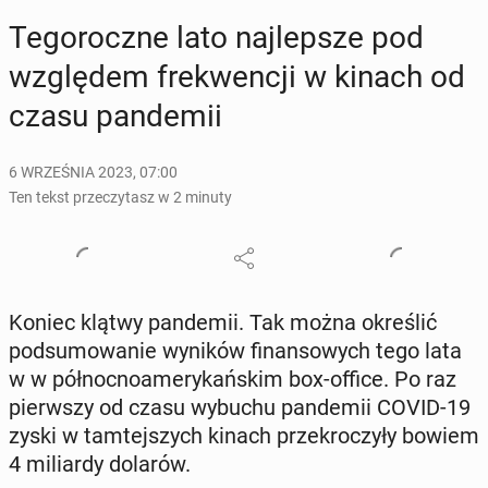
Te­go­rocz­ne lato naj­lep­sze pod
wzglę­dem fre­kwen­cji w kinach od
czasu pan­de­mii
6 WRZEŚNIA 2023, 07:00
Ten tekst przeczytasz w 2 minuty
Koniec klątwy pan­de­mii. Tak można okre­ślić
pod­su­mo­wa­nie wyników fi­nan­so­wych tego lata
w w pół­noc­no­ame­ry­kań­skim box-office. Po raz
pierw­szy od czasu wybuchu pan­de­mii COVID-19
zyski w tam­tej­szych kinach prze­kro­czy­ły bowiem
4 mi­liar­dy dolarów.