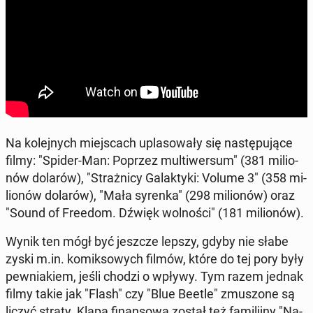
Na ko­lej­nych miej­scach upla­so­wa­ły się na­stę­pu­ją­ce
filmy: "Spider-Man: Poprzez mul­ti­wer­sum" (381 mi­lio­
nów dolarów), "Straż­ni­cy Ga­lak­ty­ki: Volume 3" (358 mi­
lio­nów dolarów), "Mała syrenka" (298 mi­lio­nów) oraz
"Sound of Freedom. Dźwięk wol­no­ści" (181 mi­lio­nów).
Wynik ten mógł być jeszcze lepszy, gdyby nie słabe
zyski m.in. ko­mik­so­wych filmów, które do tej pory były
pew­nia­kiem, jeśli chodzi o wpływy. Tym razem jednak
filmy takie jak "Flash" czy "Blue Beetle" zmu­szo­ne są
liczyć straty. Klapą fi­nan­so­wą został też fa­mi­lij­ny "Na­