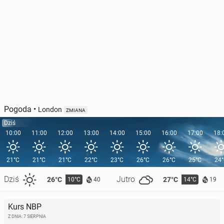
Pogoda
•
London
ZMIANA
Dziś
10:00
11:00
12:00
13:00
14:00
15:00
16:00
17:00
18:
21°C
21°C
21°C
22°C
23°C
26°C
26°C
25°C
24
Dziś
Jutro
26°C
27°C
10°C
14°C
40
19
Kurs NBP
Z DNIA: 7 SIERPNIA