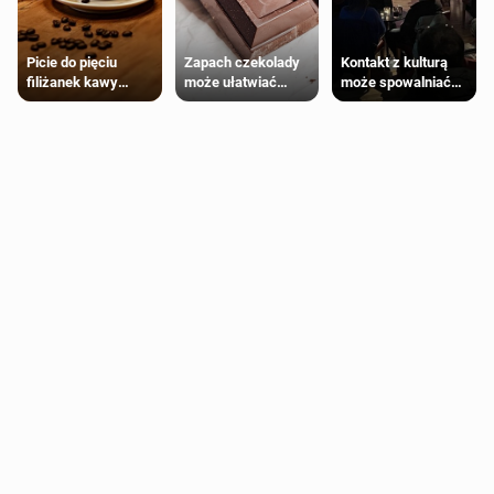
Zapach czekolady
Kontakt z kulturą
Picie do pięciu
może ułatwiać
może spowalniać
filiżanek kawy
trening siłowy
starzenie
dziennie jest
bezpieczne dla
większości
dorosłych