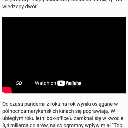
wie­dzo­ny dwór".
Od czasu pan­de­mii z roku na rok wyniki osią­ga­ne w
pół­noc­no­ame­ry­kań­skich kinach się po­pra­wia­ją. W
ubie­głym roku letni box-office’u zamknął się w kwocie
3,4 mi­liar­da dolarów, na co ogromny wpływ miał "Top