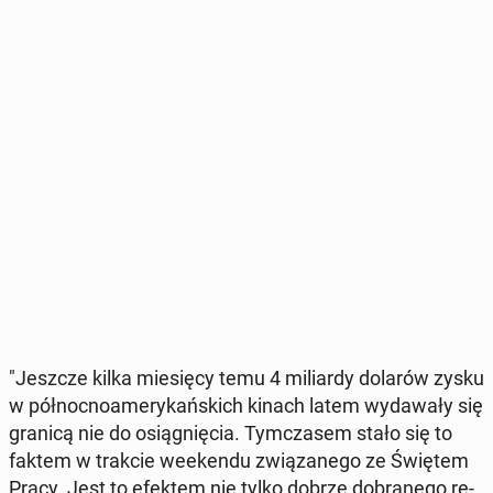
"Jeszcze kilka mie­się­cy temu 4 mi­liar­dy dolarów zysku
w pół­noc­no­ame­ry­kań­skich kinach latem wy­da­wa­ły się
granicą nie do osią­gnię­cia. Tym­cza­sem stało się to
faktem w trakcie week­en­du zwią­za­ne­go ze Świętem
Pracy. Jest to efektem nie tylko dobrze do­bra­ne­go re­