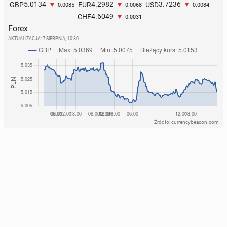
5.0134
4.2982
3.7236
GBP
EUR
USD
-0.0085
-0.0068
-0.0084
4.6049
CHF
-0.0031
Forex
AKTUALIZACJA:
7 SIERPNIA, 10:30
Źródło: currencybeacon.com