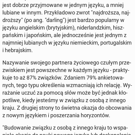
jest dobrze przyj­mo­wa­ne w jednym języku, a mniej
lubiane w innym. Przy­kła­do­wo zwrot "naj­droż­sza, naj­
droż­szy" (po ang. "darling") jest bardzo po­pu­lar­ny w
języku an­giel­skim (bry­tyj­skim), ni­der­landz­kim, hisz­
pań­skim i ja­poń­skim, ale jed­no­cze­śnie jest jednym z
naj­mniej lu­bia­nych w języku nie­miec­kim, por­tu­gal­skim
i he­braj­skim.
Na­zy­wa­nie swojego part­ne­ra ży­cio­we­go czułym prze­
zwi­skiem jest po­wszech­ne w każdym języku - prak­ty­
ku­je to aż 87% związ­ków. Zdaniem 79% an­kie­to­wa­
nych, tego typu okre­śle­nia wzmac­nia­ją ich relację. Wy­
ra­ża­nie uczuć za pomocą słów może być jednak kło­
po­tli­we, kiedy je­ste­śmy w związku z osobą z innego
kraju. Z drugiej strony to świetna okazja do ob­co­wa­nia
z nowym ję­zy­kiem i po­sze­rza­nia ho­ry­zon­tów.
"Bu­do­wa­nie związku z osobą z innego kraju to wspa­