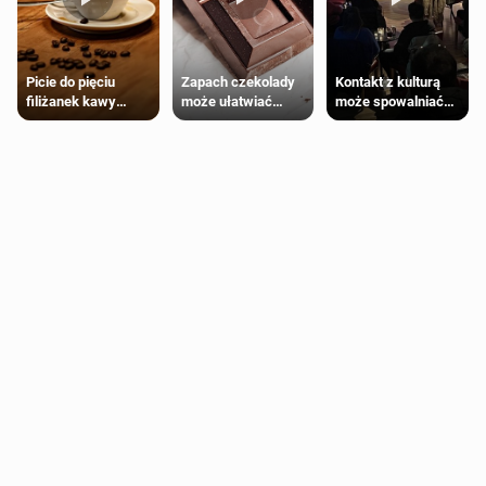
Zapach czekolady
Kontakt z kulturą
Picie do pięciu
może ułatwiać
może spowalniać
filiżanek kawy
trening siłowy
starzenie
dziennie jest
bezpieczne dla
większości
dorosłych