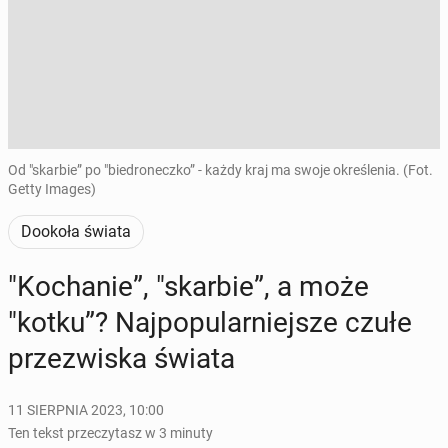
Od "skarbie” po "biedroneczko” - każdy kraj ma swoje określenia. (Fot.
Getty Images)
Dookoła świata
"Ko­cha­nie”, "skarbie”, a może
"kotku”? Naj­po­pu­lar­niej­sze czułe
prze­zwi­ska świata
11 SIERPNIA 2023, 10:00
Ten tekst przeczytasz w 3 minuty