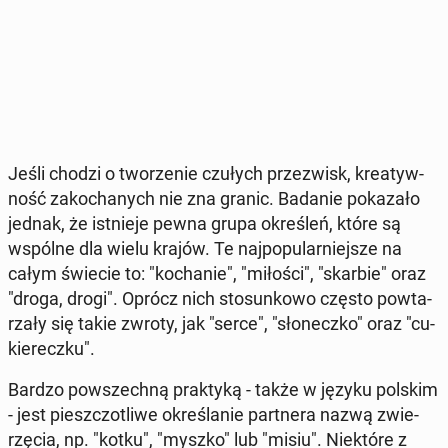
Jeśli chodzi o two­rze­nie czułych prze­zwisk, kre­atyw­
ność za­ko­cha­nych nie zna granic. Badanie po­ka­za­ło
jednak, że ist­nie­je pewna grupa okre­śleń, które są
wspólne dla wielu krajów. Te naj­po­pu­lar­niej­sze na
całym świecie to: "ko­cha­nie", "miłości", "skarbie" oraz
"droga, drogi". Oprócz nich sto­sun­ko­wo często po­wta­
rza­ły się takie zwroty, jak "serce", "sło­necz­ko" oraz "cu­
kie­recz­ku".
Bardzo po­wszech­ną prak­ty­ką - także w języku polskim
- jest piesz­czo­tli­we okre­śla­nie part­ne­ra nazwą zwie­
rzę­cia, np. "kotku", "myszko" lub "misiu". Nie­któ­re z