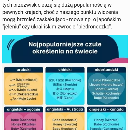
tych prze­zwisk cieszą się dużą po­pu­lar­no­ścią w
pewnych krajach, choć z naszego punktu wi­dze­nia
mogą brzmieć za­ska­ku­ją­co - mowa np. o ja­poń­skim
"jeleniu" czy ukra­iń­skim zwrocie "bie­dro­necz­ko".