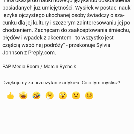
nia­ła okazja do nauki nowego języka lub do­sko­na­le­nia
po­sia­da­nych już umie­jęt­no­ści. Wysiłek w postaci nauki
języka oj­czy­ste­go uko­cha­nej osoby świad­czy o sza­
cun­ku dla jej kultury i szcze­rym za­in­te­re­so­wa­niu jej po­
cho­dze­niem. Za­chę­cam do za­ak­cep­to­wa­nia śmiechu,
błędów i wpadek z ak­cen­tem - to wszyst­ko jest
częścią wspól­nej podróży" - prze­ko­nu­je Sylvia
Johnson z Preply.com.
PAP Media Room / Marcin Rychcik
Dziękujemy za przeczytanie artykułu. Co o tym myślisz?