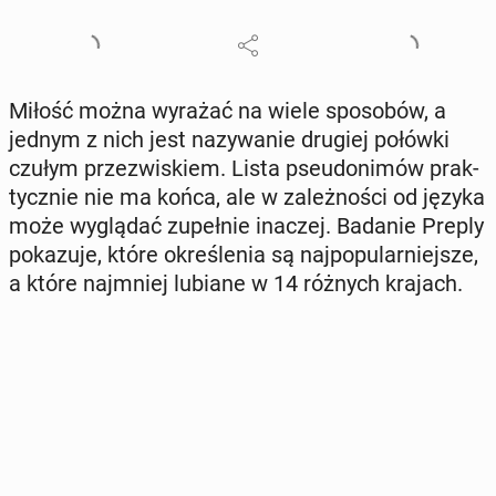
Miłość można wyrażać na wiele spo­so­bów, a
jednym z nich jest na­zy­wa­nie drugiej połówki
czułym prze­zwi­skiem. Lista pseu­do­ni­mów prak­
tycz­nie nie ma końca, ale w za­leż­no­ści od języka
może wy­glą­dać zu­peł­nie inaczej. Badanie Preply
po­ka­zu­je, które okre­śle­nia są naj­po­pu­lar­niej­sze,
a które naj­mniej lubiane w 14 różnych krajach.