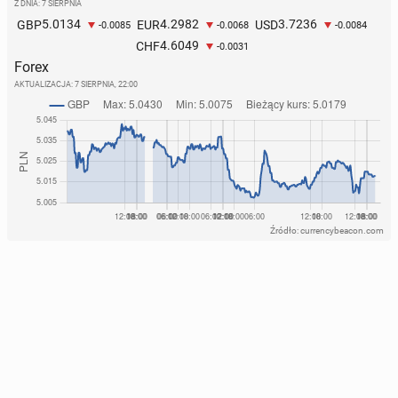
Z DNIA: 7 SIERPNIA
5.0134
4.2982
3.7236
GBP
EUR
USD
-0.0085
-0.0068
-0.0084
4.6049
CHF
-0.0031
Forex
AKTUALIZACJA:
7 SIERPNIA, 22:00
Źródło: currencybeacon.com