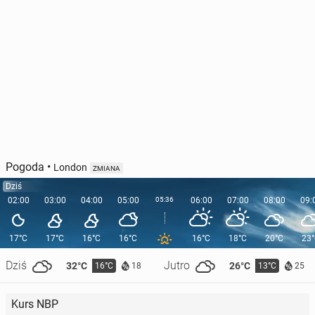
Pogoda
•
London
ZMIANA
Dziś
02:00
03:00
04:00
05:00
05:36
06:00
07:00
08:00
09:
17°C
17°C
16°C
16°C
16°C
18°C
20°C
23
Dziś
Jutro
32°C
26°C
16°C
13°C
18
25
Kurs NBP