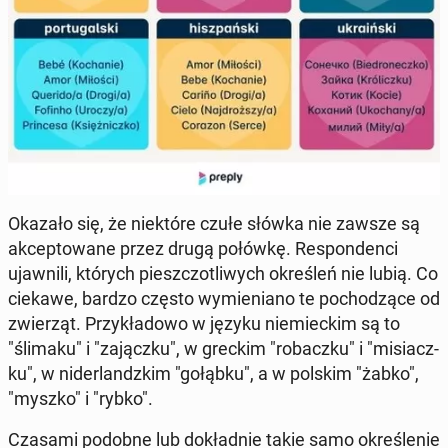
Okazało się, że nie­któ­re czułe słówka nie zawsze są
ak­cep­to­wa­ne przez drugą połówkę. Re­spon­den­ci
ujaw­ni­li, których piesz­czo­tli­wych okre­śleń nie lubią. Co
ciekawe, bardzo często wy­mie­nia­no te po­cho­dzą­ce od
zwie­rząt. Przy­kła­do­wo w języku nie­miec­kim są to
"ślimaku" i "za­jącz­ku", w greckim "ro­bacz­ku" i "mi­siacz­
ku", w ni­der­landz­kim "gołąbku", a w polskim "żabko",
"myszko" i "rybko".
Czasami podobne lub do­kład­nie takie samo okre­śle­nie