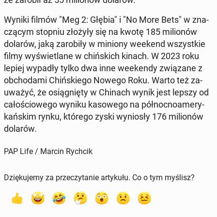
Wyniki filmów "Meg 2: Głębia" i "No More Bets" w zna­
czą­cym stopniu złożyły się na kwotę 185 mi­lio­nów
dolarów, jaką za­ro­bi­ły w miniony weekend wszyst­kie
filmy wy­świe­tla­ne w chiń­skich kinach. W 2023 roku
lepiej wypadły tylko dwa inne week­en­dy zwią­za­ne z
ob­cho­da­mi Chiń­skie­go Nowego Roku. Warto też za­
uwa­żyć, że osią­gnię­ty w Chinach wynik jest lepszy od
ca­ło­ścio­we­go wyniku ka­so­we­go na pół­noc­no­ame­ry­
kań­skim rynku, którego zyski wy­nio­sły 176 mi­lio­nów
dolarów.
PAP Life / Marcin Rychcik
Dziękujemy za przeczytanie artykułu. Co o tym myślisz?