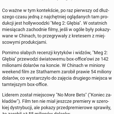
Co ważne w tym kon­tek­ście, po raz pierw­szy od dłuż­
sze­go czasu jedną z naj­chęt­niej oglą­da­nych tam pro­
duk­cji jest hol­ly­wo­odz­ki "Meg 2: Głębia". W ostat­nich
mie­sią­cach za­chod­nie filmy, jeśli w ogóle były po­ka­zy­
wa­ne w Chinach, to prze­gry­wa­ły z kre­te­sem z miej­
sco­wy­mi pro­duk­cja­mi.
Pomimo słabych re­cen­zji kry­ty­ków i widzów, "Meg 2:
Głębia" prze­wo­dzi świa­to­we­mu box-office’owi ze 142
mi­lio­na­mi dolarów na koncie. W Chinach w miniony
weekend film ze Sta­tha­mem zarobił prawie 54 miliony
dolarów, co wy­star­czy­ło do zajęcia dru­gie­go miejsca w
tam­tej­szym box-office.
Liderem został miej­sco­wy "No More Bets" ("Koniec za­
kła­dów"). Film ten nie miał jeszcze pre­mie­ry w sze­ro­
kiej dys­try­bu­cji, ale pokazy przed­pre­mie­ro­we spra­wi­ły,
że zarobił aż 55 mi­lio­nów dolarów.