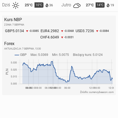
Dziś
Jutro
25°C
27°C
10°C
14°C
36
19
Kurs NBP
Z DNIA: 7 SIERPNIA
5.0134
4.2982
3.7236
GBP
EUR
USD
-0.0085
-0.0068
-0.0084
4.6049
CHF
-0.0031
Forex
AKTUALIZACJA:
7 SIERPNIA, 13:30
Źródło: currencybeacon.com