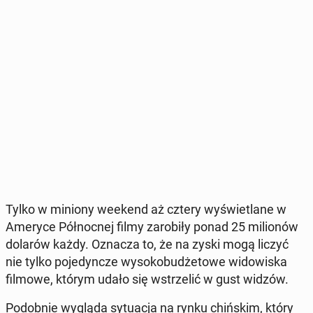
Tylko w miniony weekend aż cztery wy­świe­tla­ne w
Ameryce Pół­noc­nej filmy za­ro­bi­ły ponad 25 mi­lio­nów
dolarów każdy. Oznacza to, że na zyski mogą liczyć
nie tylko po­je­dyn­cze wy­so­ko­bu­dże­to­we wi­do­wi­ska
filmowe, którym udało się wstrze­lić w gust widzów.
Po­dob­nie wygląda sy­tu­acja na rynku chiń­skim, który