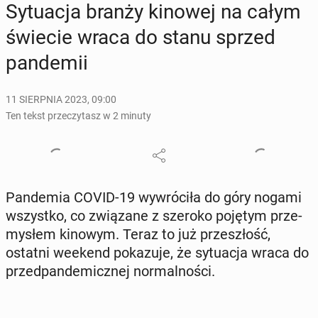
Sy­tu­acja branży kinowej na całym
świecie wraca do stanu sprzed
pan­de­mii
11 SIERPNIA 2023, 09:00
Ten tekst przeczytasz w 2 minuty
Pan­de­mia COVID-19 wy­wró­ci­ła do góry nogami
wszyst­ko, co zwią­za­ne z szeroko pojętym prze­
my­słem kinowym. Teraz to już prze­szłość,
ostatni weekend po­ka­zu­je, że sy­tu­acja wraca do
przed­pan­de­micz­nej nor­mal­no­ści.