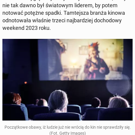
nie tak dawno był świa­to­wym liderem, by potem
notować potężne spadki. Tam­tej­sza branża kinowa
od­no­to­wa­ła właśnie trzeci naj­bar­dziej do­cho­do­wy
weekend 2023 roku.
Po­cząt­ko­we obawy, iż ludzie już nie wrócią do kin nie spraw­dzi­ły się.
(Fot. Getty Images)