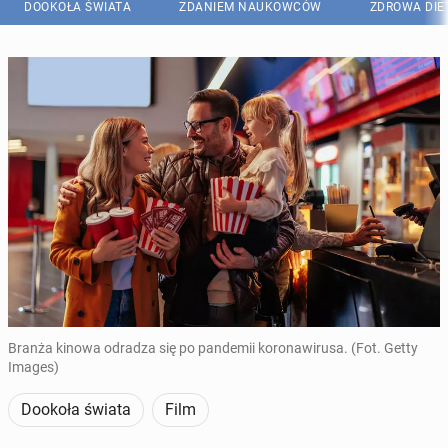
DOOKOŁA ŚWIATA
ZDANIEM NAUKOWCÓW
ZDROWA DIE
Branża kinowa odradza się po pandemii koronawirusa. (Fot. Getty
Images)
Dookoła świata
Film