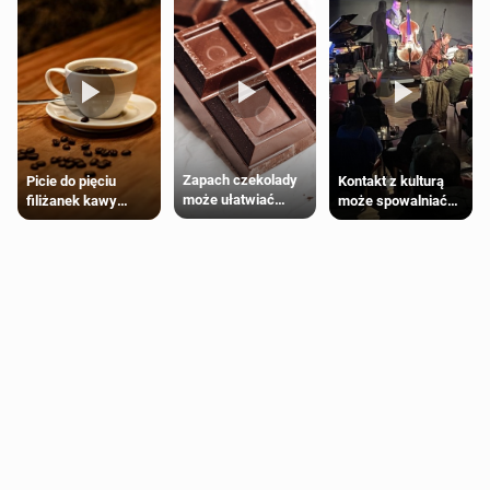
Zapach czekolady
Kontakt z kulturą
Picie do pięciu
może ułatwiać
może spowalniać
filiżanek kawy
trening siłowy
starzenie
dziennie jest
bezpieczne dla
większości
dorosłych