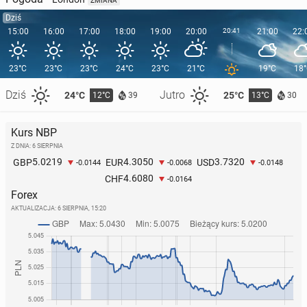
ZMIANA
Dziś
15:00
16:00
17:00
18:00
19:00
20:00
20:41
21:00
22:
23°C
23°C
23°C
24°C
23°C
21°C
19°C
18
Dziś
Jutro
24°C
25°C
12°C
13°C
39
30
Kurs NBP
Z DNIA: 6 SIERPNIA
5.0219
4.3050
3.7320
GBP
EUR
USD
-0.0144
-0.0068
-0.0148
4.6080
CHF
-0.0164
Forex
AKTUALIZACJA:
6 SIERPNIA, 15:20