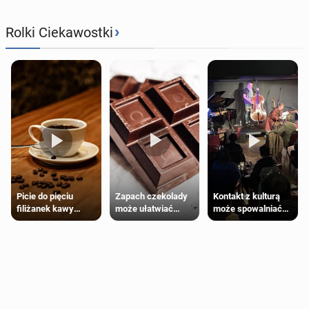
›
Rolki Ciekawostki
Zapach czekolady
Kontakt z kulturą
Picie do pięciu
może ułatwiać
może spowalniać
filiżanek kawy
trening siłowy
starzenie
dziennie jest
bezpieczne dla
większości
dorosłych