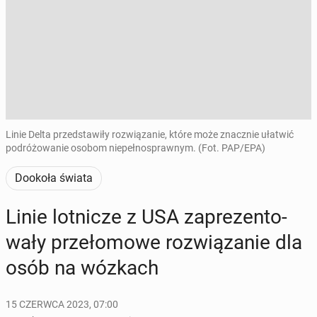
Linie Delta przedstawiły rozwiązanie, które może znacznie ułatwić
podróżowanie osobom niepełnosprawnym. (Fot. PAP/EPA)
Dookoła świata
Linie lot­ni­cze z USA za­pre­zen­to­
wa­ły prze­ło­mo­we roz­wią­za­nie dla
osób na wózkach
15 CZERWCA 2023, 07:00