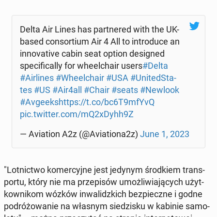
Delta Air Lines has part­ne­red with the UK-
based con­sor­tium Air 4 All to in­tro­du­ce an
in­no­va­ti­ve cabin seat option de­si­gned
spe­ci­fi­cal­ly for whe­el­cha­ir users
#Delta
#Air­li­nes
#Whe­el­cha­ir
#USA
#Uni­ted­Sta­
tes
#US
#Air4all
#Chair
#seats
#Newlook
#Avgeeks
https://t.co/bc6T9mfYvQ
pic.twitter.com/mQ2xDyhh9Z
— Avia­tion A2z (@Avia­tio­na2z)
June 1, 2023
"Lot­nic­two ko­mer­cyj­ne jest jedynym środ­kiem trans­
por­tu, który nie ma prze­pi­sów umoż­li­wia­ją­cych użyt­
kow­ni­kom wózków in­wa­lidz­kich bez­piecz­ne i godne
po­dró­żo­wa­nie na własnym sie­dzi­sku w kabinie sa­mo­