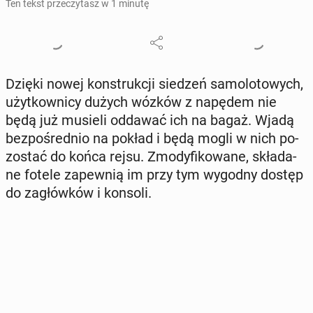
Ten tekst przeczytasz w 1 minutę
Dzięki nowej kon­struk­cji siedzeń sa­mo­lo­to­wych,
użyt­kow­ni­cy dużych wózków z napędem nie
będą już musieli oddawać ich na bagaż. Wjadą
bez­po­śred­nio na pokład i będą mogli w nich po­
zo­stać do końca rejsu. Zmo­dy­fi­ko­wa­ne, skła­da­
ne fotele za­pew­nią im przy tym wygodny dostęp
do za­głów­ków i konsoli.