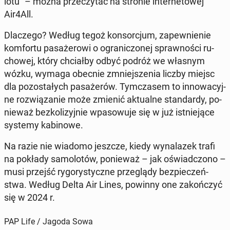
lo­tu" – można prze­czy­tać na stronie in­ter­ne­to­wej
Air4All.
Dla­cze­go? Według tegoż kon­sor­cjum, za­pew­nie­nie
kom­for­tu pa­sa­że­ro­wi o ogra­ni­czo­nej spraw­no­ści ru­
cho­wej, który chciał­by odbyć podróż we własnym
wózku, wymaga obecnie zmniej­sze­nia liczby miejsc
dla po­zo­sta­łych pa­sa­że­rów. Tym­cza­sem to in­no­wa­cyj­
ne roz­wią­za­nie może zmienić ak­tu­al­ne stan­dar­dy, po­
nie­waż bez­ko­li­zyj­nie wpa­so­wu­je się w już ist­nie­ją­ce
systemy ka­bi­no­we.
Na razie nie wiadomo jeszcze, kiedy wy­na­la­zek trafi
na pokłady sa­mo­lo­tów, po­nie­waż – jak oświad­czo­no –
musi przejść ry­go­ry­stycz­ne prze­glą­dy bez­pie­czeń­
stwa. Według Delta Air Lines, powinny one za­koń­czyć
się w 2024 r.
PAP Life / Jagoda Sowa