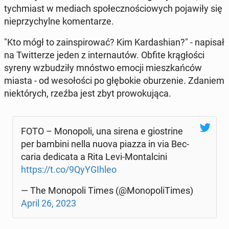
tych­miast w mediach spo­łecz­no­ścio­wych po­ja­wi­ły się
nie­przy­chyl­ne ko­men­ta­rze.
"Kto mógł to za­in­spi­ro­wać? Kim Kar­da­shian?" - napisał
na Twit­te­rze jeden z in­ter­nau­tów. Obfite krą­gło­ści
syreny wzbu­dzi­ły mnóstwo emocji miesz­kań­ców
miasta - od we­so­ło­ści po głę­bo­kie obu­rze­nie. Zdaniem
nie­któ­rych, rzeźba jest zbyt pro­wo­ku­ją­ca.
FOTO – Mo­no­po­li, una sirena e gio­stri­ne
per bambini nella nuova piazza in via Bec­
ca­ria de­di­ca­ta a Rita Levi-Mon­tal­ci­ni
https://t.co/9Qy­Y­GIh­leo
— The Mo­no­po­li Times (@Mo­no­po­li­Ti­mes)
April 26, 2023