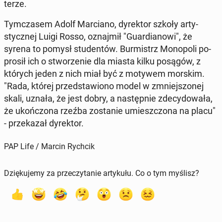
te­rze.
Tym­cza­sem Adolf Mar­cia­no, dy­rek­tor szkoły ar­ty­
stycz­nej Luigi Rosso, oznaj­mił "Gu­ar­dia­no­wi", że
syrena to pomysł stu­den­tów. Bur­mistrz Mo­no­po­li po­
pro­sił ich o stwo­rze­nie dla miasta kilku posągów, z
których jeden z nich miał być z motywem morskim.
"Rada, której przed­sta­wio­no model w zmniej­szo­nej
skali, uznała, że jest dobry, a na­stęp­nie zde­cy­do­wa­ła,
że ukoń­czo­na rzeźba zo­sta­nie umiesz­czo­na na placu"
- prze­ka­zał dy­rek­tor.
PAP Life / Marcin Rychcik
Dziękujemy za przeczytanie artykułu. Co o tym myślisz?