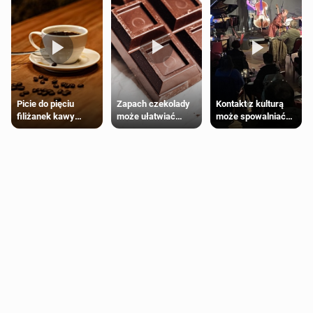
Zapach czekolady
Kontakt z kulturą
Picie do pięciu
może ułatwiać
może spowalniać
filiżanek kawy
trening siłowy
starzenie
dziennie jest
bezpieczne dla
większości
dorosłych