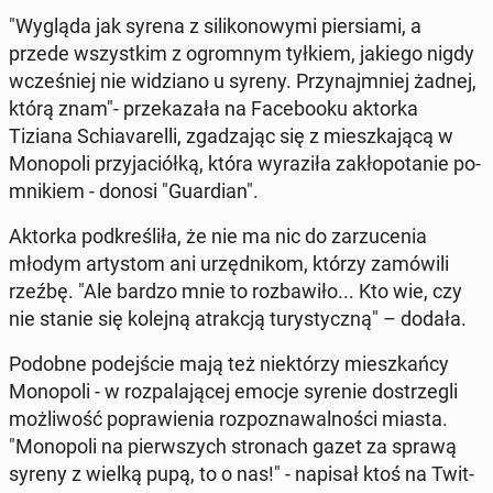
"Wygląda jak syrena z si­li­ko­no­wy­mi pier­sia­mi, a
przede wszyst­kim z ogrom­nym tyłkiem, jakiego nigdy
wcze­śniej nie wi­dzia­no u syreny. Przy­najm­niej żadnej,
którą znam"- prze­ka­za­ła na Fa­ce­bo­oku aktorka
Tiziana Schia­va­rel­li, zga­dza­jąc się z miesz­ka­ją­cą w
Mo­no­po­li przy­ja­ciół­ką, która wy­ra­zi­ła za­kło­po­ta­nie po­
mni­kiem - donosi "Gu­ar­dian".
Aktorka pod­kre­śli­ła, że nie ma nic do za­rzu­ce­nia
młodym ar­ty­stom ani urzęd­ni­kom, którzy za­mó­wi­li
rzeźbę. "Ale bardzo mnie to roz­ba­wi­ło... Kto wie, czy
nie stanie się kolejną atrak­cją tu­ry­stycz­ną" – dodała.
Podobne po­dej­ście mają też nie­któ­rzy miesz­kań­cy
Mo­no­po­li - w roz­pa­la­ją­cej emocje syrenie do­strze­gli
moż­li­wość po­pra­wie­nia roz­po­zna­wal­no­ści miasta.
"Mo­no­po­li na pierw­szych stro­nach gazet za sprawą
syreny z wielką pupą, to o nas!" - napisał ktoś na Twit­