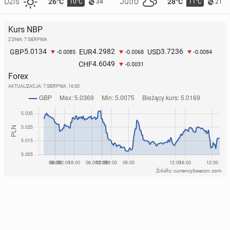
Dziś
Jutro
26°C
28°C
10°C
11°C
34
21
Kurs NBP
Z DNIA: 7 SIERPNIA
5.0134
4.2982
3.7236
GBP
EUR
USD
-0.0085
-0.0068
-0.0084
4.6049
CHF
-0.0031
Forex
AKTUALIZACJA:
7 SIERPNIA, 16:00
Źródło: currencybeacon.com