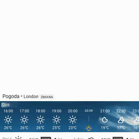
Pogoda
•
London
ZMIANA
Dziś
16:00
17:00
18:00
19:00
20:00
20:39
21:00
22:00
23:
26°C
26°C
26°C
25°C
23°C
19°C
17°C
16