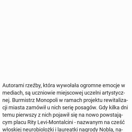
Au­to­ra­mi rzeźby, która wy­wo­ła­ła ogromne emocje w
mediach, są ucznio­wie miej­sco­wej uczelni ar­ty­stycz­
nej. Bur­mistrz Mo­no­po­li w ramach pro­jek­tu re­wi­ta­li­za­
cji miasta zamówił u nich serię posagów. Gdy kilka dni
temu pierw­szy z nich pojawił się na nowo po­wsta­ją­
cym placu Rity Levi-Mon­tal­ci­ni - na­zwa­nym na cześć
wło­skiej neu­ro­bio­loż­ki i lau­re­at­ki nagrody Nobla, na­