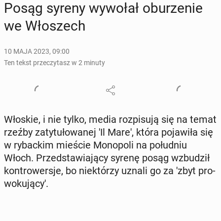
Posąg syreny wywołał obu­rze­nie
we Wło­szech
10 MAJA 2023, 09:00
Ten tekst przeczytasz w 2 minuty
Włoskie, i nie tylko, media roz­pi­su­ją się na temat
rzeźby za­ty­tu­ło­wa­nej 'Il Mare', która po­ja­wi­ła się
w ry­bac­kim mieście Mo­no­po­li na po­łu­dniu
Włoch. Przed­sta­wia­ją­cy syrenę posąg wzbu­dził
kon­tro­wer­sje, bo nie­któ­rzy uznali go za 'zbyt pro­
wo­ku­ją­cy'.