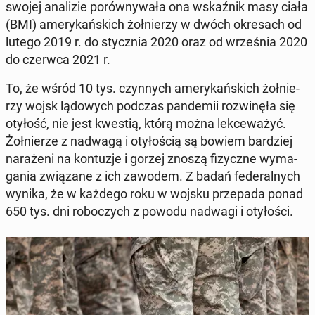
swojej ana­li­zie po­rów­ny­wa­ła ona wskaź­nik masy ciała
(BMI) ame­ry­kań­skich żoł­nie­rzy w dwóch okre­sach od
lutego 2019 r. do stycz­nia 2020 oraz od wrze­śnia 2020
do czerwca 2021 r.
To, że wśród 10 tys. czyn­nych ame­ry­kań­skich żoł­nie­
rzy wojsk lą­do­wych podczas pan­de­mii roz­wi­nę­ła się
otyłość, nie jest kwestią, którą można lek­ce­wa­żyć.
Żoł­nie­rze z nadwagą i oty­ło­ścią są bowiem bar­dziej
na­ra­że­ni na kon­tu­zje i gorzej znoszą fi­zycz­ne wy­ma­
ga­nia zwią­za­ne z ich zawodem. Z badań fe­de­ral­nych
wynika, że w każdego roku w wojsku prze­pa­da ponad
650 tys. dni ro­bo­czych z powodu nadwagi i oty­ło­ści.