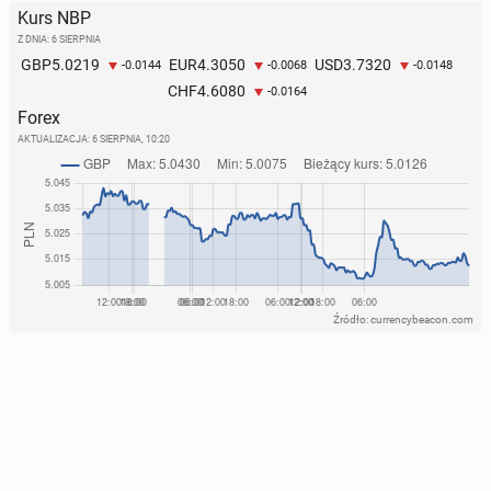
Kurs NBP
Z DNIA: 6 SIERPNIA
5.0219
4.3050
3.7320
GBP
EUR
USD
-0.0144
-0.0068
-0.0148
4.6080
CHF
-0.0164
Forex
AKTUALIZACJA:
6 SIERPNIA, 10:20
Źródło: currencybeacon.com