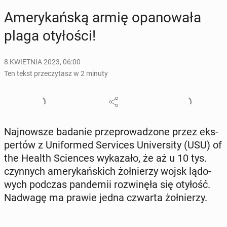
Ame­ry­kań­ską armię opa­no­wa­ła
plaga oty­ło­ści!
8 KWIETNIA 2023, 06:00
Ten tekst przeczytasz w 2 minuty
Naj­now­sze badanie prze­pro­wa­dzo­ne przez eks­
per­tów z Uni­for­med Se­rvi­ces Uni­ver­si­ty (USU) of
the Health Scien­ces wy­ka­za­ło, że aż u 10 tys.
czyn­nych ame­ry­kań­skich żoł­nie­rzy wojsk lą­do­
wych podczas pan­de­mii roz­wi­nę­ła się otyłość.
Nadwagę ma prawie jedna czwarta żoł­nie­rzy.