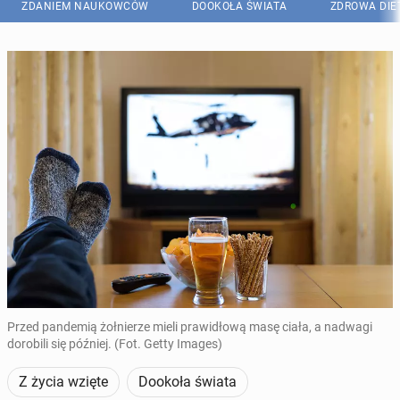
ZDANIEM NAUKOWCÓW
DOOKOŁA ŚWIATA
ZDROWA DIE
Przed pandemią żołnierze mieli prawidłową masę ciała, a nadwagi
dorobili się później. (Fot. Getty Images)
Z życia wzięte
Dookoła świata