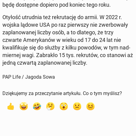
będę do­stęp­ne dopiero pod koniec tego roku.
Otyłość utrud­nia też re­kru­ta­cję do armii. W 2022 r.
wojska lądowe USA po raz pierw­szy nie zwer­bo­wa­ły
za­pla­no­wa­nej liczby osób, a to dlatego, że trzy
czwarte Ame­ry­ka­nów w wieku od 17 do 24 lat nie
kwa­li­fi­ku­je się do służby z kilku powodów, w tym nad­
mier­nej wagi. Za­bra­kło 15 tys. re­kru­tów, co stanowi aż
jedną czwartą za­pla­no­wa­nej liczby.
PAP Life / Jagoda Sowa
Dziękujemy za przeczytanie artykułu. Co o tym myślisz?