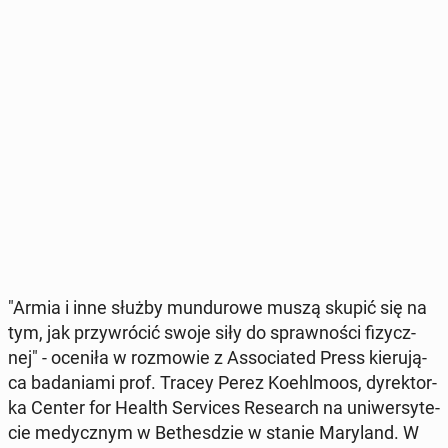
"Armia i inne służby mun­du­ro­we muszą skupić się na
tym, jak przy­wró­cić swoje siły do spraw­no­ści fi­zycz­
nej" - oceniła w roz­mo­wie z As­so­cia­ted Press kie­ru­ją­
ca ba­da­nia­mi prof. Tracey Perez Ko­ehl­mo­os, dy­rek­tor­
ka Center for Health Se­rvi­ces Re­se­arch na uni­wer­sy­te­
cie me­dycz­nym w Be­thes­dzie w stanie Ma­ry­land. W