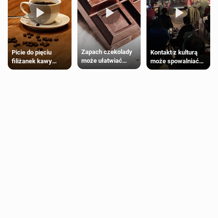
Zapach czekolady
Kontakt z kulturą
Picie do pięciu
może ułatwiać
może spowalniać
filiżanek kawy
trening siłowy
starzenie
dziennie jest
bezpieczne dla
większości
dorosłych