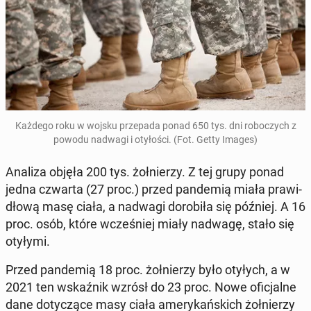
Każdego roku w wojsku prze­pa­da ponad 650 tys. dni ro­bo­czych z
powodu nadwagi i oty­ło­ści. (Fot. Getty Images)
Analiza objęła 200 tys. żoł­nie­rzy. Z tej grupy ponad
jedna czwarta (27 proc.) przed pan­de­mią miała pra­wi­
dło­wą masę ciała, a nadwagi do­ro­bi­ła się później. A 16
proc. osób, które wcze­śniej miały nadwagę, stało się
otyłymi.
Przed pan­de­mią 18 proc. żoł­nie­rzy było otyłych, a w
2021 ten wskaź­nik wzrósł do 23 proc. Nowe ofi­cjal­ne
dane do­ty­czą­ce masy ciała ame­ry­kań­skich żoł­nie­rzy