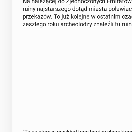
Na na­le­żą­cej do Zjed­no­czo­nych Emi­ra­tów
ruiny naj­star­sze­go dotąd miasta po­ła­wia
prze­ka­zów. To już kolejne w ostat­nim czas
ze­szłe­go roku ar­che­olo­dzy zna­leź­li tu ruin
"To naj­star­szy przy­kład tego bardzo cha­rak­te­ry­