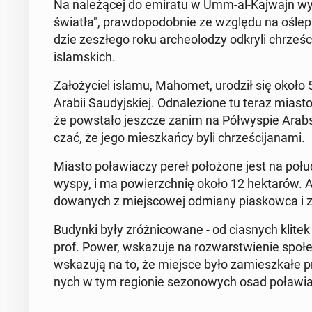
Na na­le­żą­cej do emiratu w Umm-al-Kajwajn wys
światła", praw­do­po­dob­nie ze względu na ośle­pia­j
dzie ze­szłe­go roku ar­che­olo­dzy odkryli chrze­ś
islam­skich.
Za­ło­ży­ciel islamu, Mahomet, urodził się około 5
Arabii Sau­dyj­skiej. Od­na­le­zio­ne tu teraz miast
że po­wsta­ło jeszcze zanim na Pół­wy­spie Arab­sk
czać, że jego miesz­kań­cy byli chrze­ści­ja­na­mi.
Miasto po­ła­wia­czy pereł po­ło­żo­ne jest na po­łu
wyspy, i ma po­wierzch­nię około 12 hek­ta­rów. Ar
do­wa­nych z miej­sco­wej odmiany pia­skow­ca i 
Budynki były zróż­ni­co­wa­ne - od cia­snych klite
prof. Power, wska­zu­je na roz­war­stwie­nie spo­
wska­zu­ją na to, że miejsce było za­miesz­ka­łe p
nych w tym re­gio­nie se­zo­no­wych osad po­ła­wia