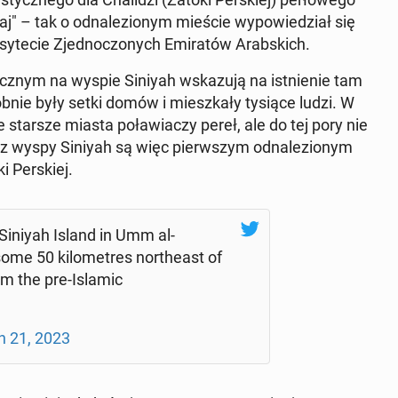
– tak o od­na­le­zio­nym mieście wy­po­wie­dział się
sy­te­cie Zjed­no­czo­nych Emi­ra­tów Arab­skich.
lo­gicz­nym na wyspie Siniyah wska­zu­ją na ist­nie­nie tam
­nie były setki domów i miesz­ka­ły tysiące ludzi. W
e starsze miasta po­ła­wia­czy pereł, ale do tej pory nie
ny z wyspy Siniyah są więc pierw­szym od­na­le­zio­nym
i Per­skiej.
Siniyah Island in Umm al-
e 50 ki­lo­me­tres nor­the­ast of
rom the pre-Islamic
 21, 2023