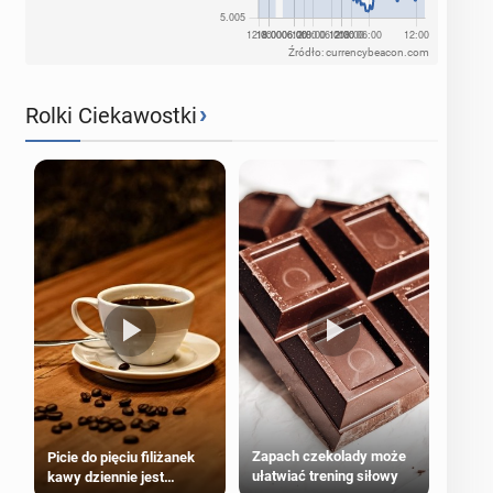
Źródło: currencybeacon.com
›
Rolki Ciekawostki
Zapach czekolady może
Picie do pięciu filiżanek
ułatwiać trening siłowy
kawy dziennie jest