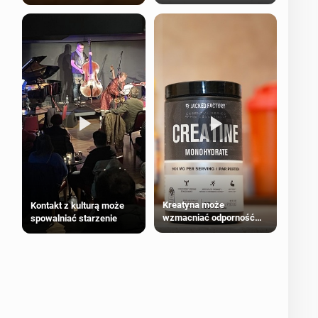
bezpieczne dla
większości dorosłych
Kreatyna może
Kontakt z kulturą może
wzmacniać odporność
spowalniać starzenie
przeciw nowotworom