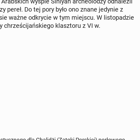
 Arab­skich wyspie Siniyah ar­che­olo­dzy od­na­leź­li
­czy pereł. Do tej pory było ono znane jedynie z
ie ważne od­kry­cie w tym miejscu. W li­sto­pa­dzie
y chrze­ści­jań­skie­go klasz­to­ru z VI w.
stycz­ne­go dla Cha­li­dżi (Zatoki Per­skiej) per­ło­we­go