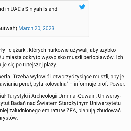
nd in UAE’s Siniyah Island
 (@AAl­mu­twah)
March 20, 2023
rły i cię­żar­ki, których nur­ko­wie używali, aby szybko
u miasta odkryto wy­sy­pi­sko muszli per­ło­pła­wów. Ich
je się po tu­tej­szej plaży.
erła. Trzeba wyłowić i otwo­rzyć tysiące muszli, aby je
a­nia pereł, była ko­lo­sal­na" – in­for­mu­je prof. Power.
ł Tu­ry­sty­ki i Ar­che­olo­gii Umm al-Quwain, Uni­wer­sy­
ty­tut Badań nad Światem Sta­ro­żyt­nym Uni­wer­sy­te­tu
iej za­lud­nio­ne­go emiratu w ZEA, planują zbu­do­wać
­ry­stów.