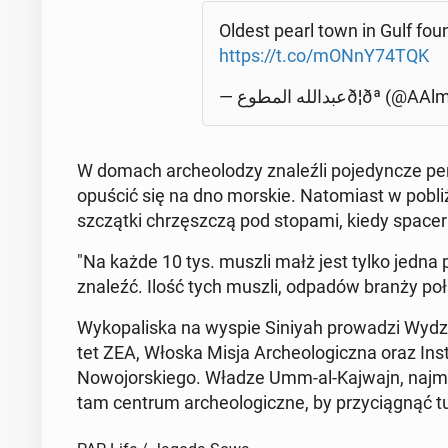
Oldest pearl town in Gulf fou
https://t.co/mONnY74TQK
— عبدالله المطوعð¦ðª
W domach ar­che­olo­dzy zna­leź­li po­je­dyn­cze pe
opuścić się na dno morskie. Na­to­miast w pobliż
szcząt­ki chrzęsz­czą pod stopami, kiedy spa­ce­ru­
"Na każde 10 tys. muszli małż jest tylko jedna p
znaleźć. Ilość tych muszli, odpadów branży po­ła­wi
Wy­ko­pa­li­ska na wyspie Siniyah pro­wa­dzi Wydzia
tet ZEA, Włoska Misja Ar­che­olo­gicz­na oraz In­s
No­wo­jor­skie­go. Władze Umm-al-Kajwajn, naj­mn
tam centrum ar­che­olo­gicz­ne, by przy­cią­gnąć tu