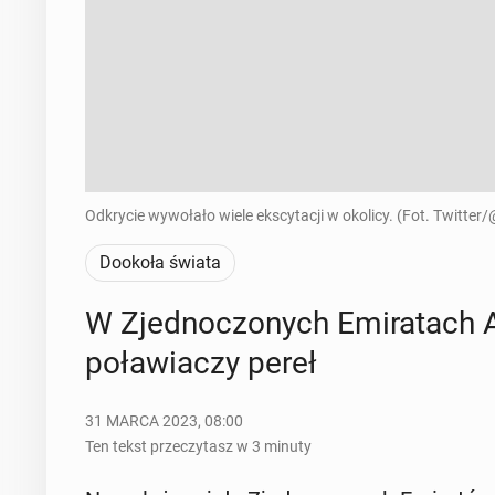
Odkrycie wywołało wiele ekscytacji w okolicy. (Fot. Twitter
Dookoła świata
W Zjed­no­czo­nych Emi­ra­tach 
po­ła­wia­czy pereł
31 MARCA 2023, 08:00
Ten tekst przeczytasz w 3 minuty