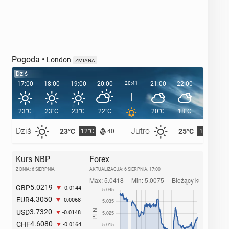
Pogoda
•
London
ZMIANA
Dziś
17:00
18:00
19:00
20:00
20:41
21:00
22:00
23:00
23°C
23°C
23°C
22°C
20°C
18°C
16°C
Dziś
Jutro
23°C
25°C
12°C
13°C
40
Kurs NBP
Forex
Z DNIA: 6 SIERPNIA
AKTUALIZACJA:
6 SIERPNIA, 17:00
5.0219
GBP
-0.0144
4.3050
EUR
-0.0068
3.7320
USD
-0.0148
4.6080
CHF
-0.0164