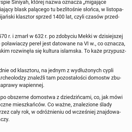
pie Siniyah, której nazwa oznacza „mi­ga­ją­ce
ą­cy blask pa­lą­ce­go tu bez­li­to­śnie słońca, w li­sto­pa­
ci­jań­ski klasz­tor sprzed 1400 lat, czyli czasów przed­
70 r. i zmarł w 632 r. po zdo­by­ciu Mekki w dzi­siej­szej
o po­ła­wia­czy pereł jest da­to­wa­ne na VI w., co oznacza,
im roz­wi­nę­ła się kultura is­lam­ska. To każe przy­pusz­
­dnie od klasz­to­ru, na jednym z wy­dłu­żo­nych cypli
­che­olo­dzy zna­leź­li tam po­zo­sta­ło­ści domostw zbu­
zaprawy wa­pien­nej.
k po ob­szer­ne do­mo­stwa z dzie­dziń­ca­mi, co, jak mówi
łecz­ne miesz­kań­ców. Co ważne, zna­le­zio­ne ślady
rzez cały rok, w od­róż­nie­niu od wcze­śniej znaj­do­wa­
­czy.