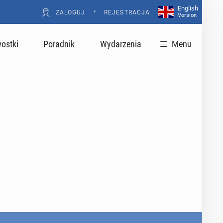
English
•
ZALOGUJ
REJESTRACJA
Version
ostki
Poradnik
Wydarzenia
Menu