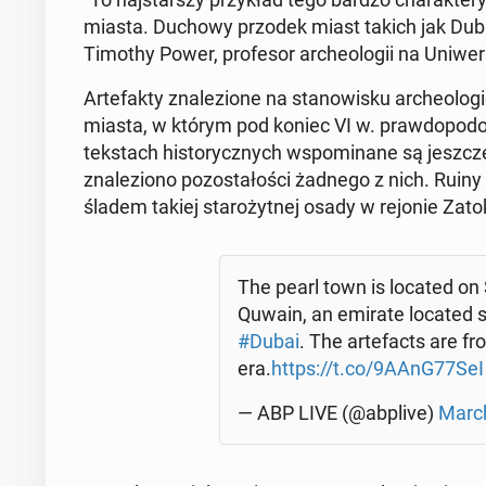
miasta. Duchowy przodek miast takich jak Dubaj" 
Timothy Power, pro­fe­sor ar­che­olo­gii na Uni­wer­
Ar­te­fak­ty zna­le­zio­ne na sta­no­wi­sku ar­che­o
miasta, w którym pod koniec VI w. praw­do­po­dob
tek­stach hi­sto­rycz­nych wspo­mi­na­ne są jeszcz
zna­le­zio­no po­zo­sta­ło­ści żadnego z nich. Rui
śladem takiej sta­ro­żyt­nej osady w rejonie Zatok
The pearl town is located on 
Quwain, an emirate located som
#Dubai
. The ar­te­facts are f
era.
https://t.co/9AAnG77SeI
— ABP LIVE (@abplive)
March