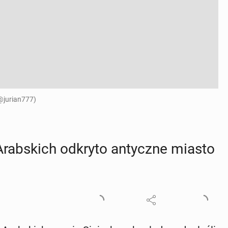
/@jurian777)
Arab­skich odkryto an­tycz­ne miasto