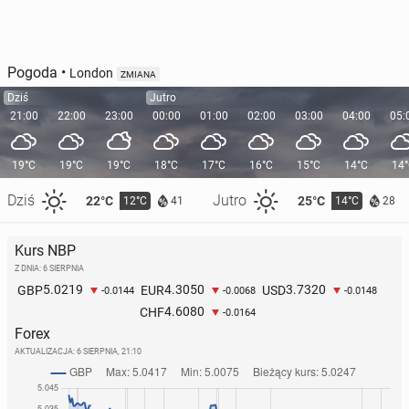
Pogoda
•
London
ZMIANA
Dziś
Jutro
21:00
22:00
23:00
00:00
01:00
02:00
03:00
04:00
05:
19°C
19°C
19°C
18°C
17°C
16°C
15°C
14°C
14
Dziś
Jutro
22°C
25°C
12°C
14°C
41
28
Kurs NBP
Z DNIA: 6 SIERPNIA
5.0219
4.3050
3.7320
GBP
EUR
USD
-0.0144
-0.0068
-0.0148
4.6080
CHF
-0.0164
Forex
AKTUALIZACJA:
6 SIERPNIA, 21:10