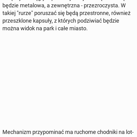
będzie me­ta­lo­wa, a ze­wnętrz­na - prze­zro­czy­sta. W
takiej "rurze" po­ru­szać się będą prze­stron­ne, również
prze­szklo­ne kapsuły, z których po­dzi­wiać będzie
można widok na park i całe miasto.
Me­cha­nizm przy­po­mi­nać ma ruchome chod­ni­ki na lot­