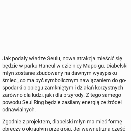
Jak podały władze Seulu, nowa atrak­cja mieścić się
będzie w parku Haneul w dziel­ni­cy Mapo-gu. Dia­bel­ski
młyn zo­sta­nie zbu­do­wa­ny na dawnym wy­sy­pi­sku
śmieci, co ma być sym­bo­licz­nym na­wią­za­niem do go­
spo­dar­ki o obiegu za­mknię­tym i działań ko­rzyst­nych
zarówno dla ludzi, jak i dla przy­ro­dy. Z tego samego
powodu Seul Ring będzie za­si­la­ny energią ze źródeł
od­na­wial­nych.
Zgodnie z pro­jek­tem, dia­bel­ski młyn ma mieć formę
obręczy o okrą­głym prze­kro­ju. Jej we­wnętrz­na część