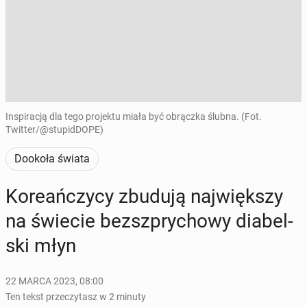
Inspiracją dla tego projektu miała być obrączka ślubna. (Fot.
Twitter/@stupidDOPE)
Dookoła świata
Ko­re­ań­czy­cy zbudują naj­więk­szy
na świecie bez­sz­pry­cho­wy dia­bel­
ski młyn
22 MARCA 2023, 08:00
Ten tekst przeczytasz w 2 minuty