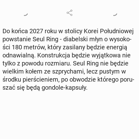
Do końca 2027 roku w stolicy Korei Po­łu­dnio­wej
po­wsta­nie Seul Ring - dia­bel­ski młyn o wy­so­ko­
ści 180 metrów, który za­si­la­ny będzie energią
od­na­wial­ną. Kon­struk­cja będzie wy­jąt­ko­wa nie
tylko z powodu roz­mia­ru. Seul Ring nie będzie
wielkim kołem ze szpry­cha­mi, lecz pustym w
środku pier­ście­niem, po ob­wo­dzie którego po­ru­
szać się będą gondole-kapsuły.