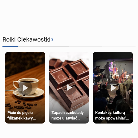
›
Rolki Ciekawostki
Zapach czekolady
Kontakt z kulturą
Picie do pięciu
może ułatwiać
może spowalniać
filiżanek kawy
trening siłowy
starzenie
dziennie jest
bezpieczne dla
większości