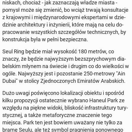
ni­skach, chociaż - jak za­zna­cza­ją władze miasta -
pomysł może się zmienić, bo wciąż trwają kon­sul­ta­cje
z kra­jo­wy­mi i mię­dzy­na­ro­do­wy­mi eks­per­ta­mi w dzie­
dzi­nie ar­chi­tek­tu­ry i in­ży­nie­rii, które mają na celu do­
pra­co­wa­nie wszyst­kich szcze­gó­łów tech­nicz­nych, by
kon­struk­cja była w pełni bez­piecz­na.
Seul Ring będzie miał wy­so­kość 180 metrów, co
znaczy, że będzie naj­wyż­szym bez­sz­pry­cho­wym dia­
bel­skim młynem na świecie i drugim co do wiel­ko­ści w
ogóle. Naj­wyż­szy jest i po­zo­sta­nie 250-metrowy "Ain
Dubai" w stolicy Zjed­no­czo­nych Emi­ra­tów Arab­skich.
Dużo uwagi po­świę­co­no lo­ka­li­za­cji obiektu i spośród
kilku pro­po­zy­cji osta­tecz­nie wybrano Haneul Park ze
względu na piękne widoki, bli­skość in­fra­struk­tu­ry tu­ry­
stycz­nej, a także me­ta­fo­rycz­ne zna­cze­nie tego
miejsca. Park ten jest bowiem uważany nie tylko za
bramę Seulu, ale też symbol pra­gnie­nia po­now­ne­go