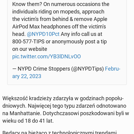
Know them? On nu­me­ro­us oc­ca­sions the
in­di­vi­du­als riding on mopeds, ap­pro­ach
the vic­ti­m's from behind & remove Apple
AirPod Max he­ad­pho­nes off the vic­ti­m's
head.
@NYPD10Pct
Any info call us at
800-577-TIPS or ano­ny­mo­usly post a tip
on our website
pic.twitter.com/YB3lDNLvOO
— NYPD Crime Stop­pers (@NYPD­Tips)
Fe­bru­
ary 22, 2023
Więk­szość kra­dzie­ży zda­rzy­ła w go­dzi­nach po­po­łu­
dnio­wych. Naj­wię­cej tego typu zdarzeń od­no­to­wa­no
na Man­hat­ta­nie. Do­tych­cza­so­wi po­szko­do­wa­ni byli w
wieku od 18 do 41 lat.
Będący na bieżąco z tech­no­lo­gicz­ny­mi tren­da­mi