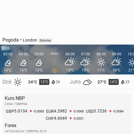
Pogoda
•
London
ZMIANA
Dziś
03:00
04:00
05:00
05:33
06:00
07:00
08:00
09:00
10:
13°C
13°C
13°C
13°C
15°C
17°C
19°C
21
Dziś
Jutro
24°C
27°C
13°C
14°C
26
23
Kurs NBP
Z DNIA: 7 SIERPNIA
5.0134
4.2982
3.7236
GBP
EUR
USD
-0.0085
-0.0068
-0.0084
4.6049
CHF
-0.0031
Forex
AKTUALIZACJA:
7 SIERPNIA, 03:10