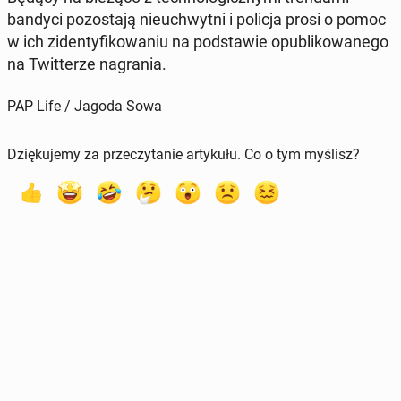
bandyci po­zo­sta­ją nie­uchwyt­ni i policja prosi o pomoc
w ich zi­den­ty­fi­ko­wa­niu na pod­sta­wie opu­bli­ko­wa­ne­go
na Twit­te­rze na­gra­nia.
PAP Life / Jagoda Sowa
Dziękujemy za przeczytanie artykułu. Co o tym myślisz?