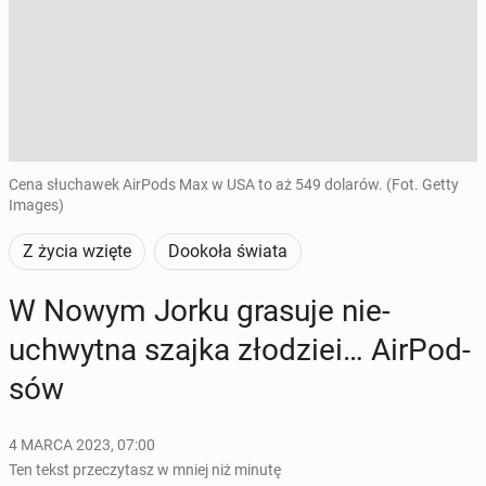
Cena słuchawek AirPods Max w USA to aż 549 dolarów. (Fot. Getty
Images)
Z życia wzięte
Dookoła świata
W Nowym Jorku grasuje nie­
uchwyt­na szajka zło­dziei… Air­Pod­
sów
4 MARCA 2023, 07:00
Ten tekst przeczytasz w mniej niż minutę