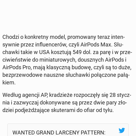
Chodzi o kon­kret­ny model, pro­mo­wa­ny teraz in­ten­
syw­nie przez in­flu­en­ce­rów, czyli AirPods Max. Słu­
chaw­ki takie w USA kosz­tu­ją 549 dol. za parę i w prze­
ci­wień­stwie do mi­nia­tu­ro­wych, do­usz­nych AirPods i
AirPods Pro, mają kla­sycz­ną budowę, czyli są to duże,
bez­prze­wo­do­we nauszne słu­chaw­ki po­łą­czo­ne pa­łą­
kiem.
Według agencji AP, kra­dzie­że roz­po­czę­ły się 28 stycz­
nia i za­zwy­czaj do­ko­ny­wa­ne są przez dwie pary zło­
dziei pod­jeż­dża­ją­ce sku­te­ra­mi do ofiar od tyłu.
WANTED GRAND LARCENY PATTERN: