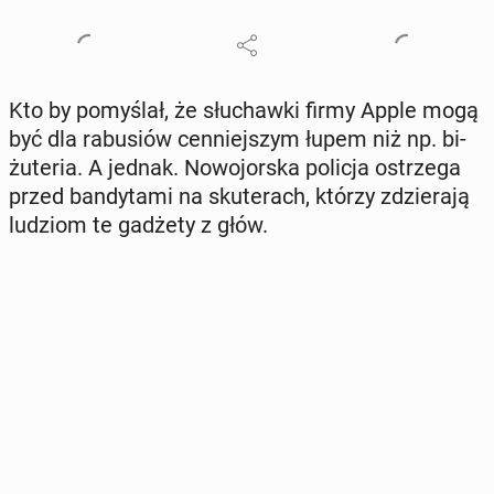
Kto by po­my­ślał, że słu­chaw­ki firmy Apple mogą
być dla ra­bu­siów cen­niej­szym łupem niż np. bi­
żu­te­ria. A jednak. No­wo­jor­ska policja ostrze­ga
przed ban­dy­ta­mi na sku­te­rach, którzy zdzie­ra­ją
ludziom te gadżety z głów.