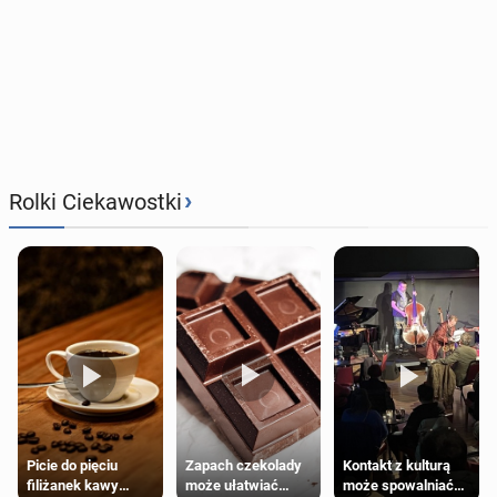
›
Rolki Ciekawostki
Zapach czekolady
Kontakt z kulturą
Picie do pięciu
może ułatwiać
może spowalniać
filiżanek kawy