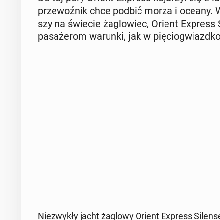
prze­woź­nik chce podbić morza i oceany. W 
szy na świecie ża­glo­wiec, Orient Express Si­
pa­sa­że­rom warunki, jak w pię­cio­gwiazd­k
Nie­zwy­kły jacht żaglowy Orient Express Si­len­se