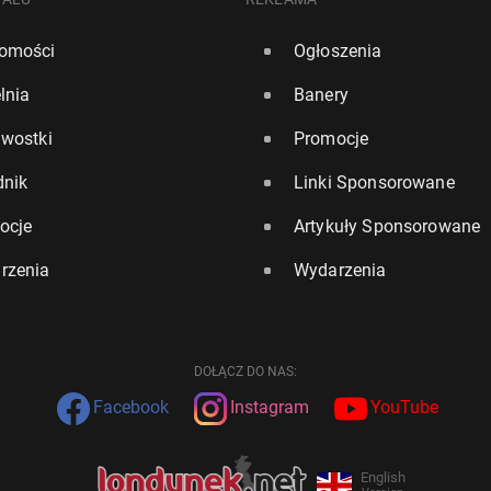
omości
Ogłoszenia
lnia
Banery
awostki
Promocje
dnik
Linki Sponsorowane
ocje
Artykuły Sponsorowane
rzenia
Wydarzenia
DOŁĄCZ DO NAS:
Facebook
Instagram
YouTube
English