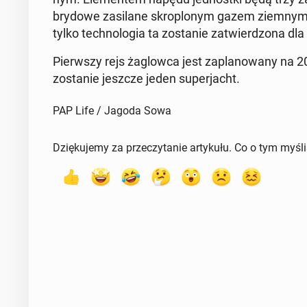
bry­do­we za­si­la­ne skro­plo­nym gazem ziemnym.
tylko tech­no­lo­gia ta zo­sta­nie za­twier­dzo­na d
Pierw­szy rejs ża­glow­ca jest za­pla­no­wa­ny na
zo­sta­nie jeszcze jeden su­per­jacht.
PAP Life / Jagoda Sowa
Dziękujemy za przeczytanie artykułu. Co o tym myśl