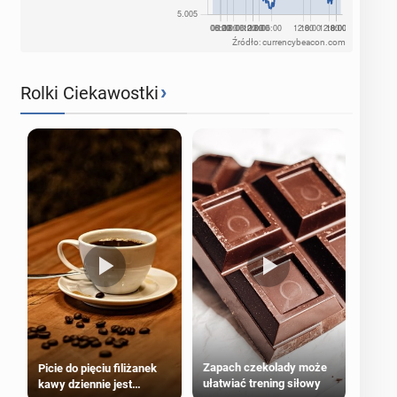
Źródło: currencybeacon.com
›
Rolki Ciekawostki
Zapach czekolady może
Picie do pięciu filiżanek
ułatwiać trening siłowy
kawy dziennie jest