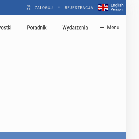
English
•
ZALOGUJ
REJESTRACJA
Version
ostki
Poradnik
Wydarzenia
Menu