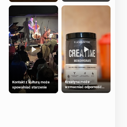
bezpieczne dla
większości dorosłych
Kreatyna może
Kontakt z kulturą może
wzmacniać odporność
spowalniać starzenie
przeciw nowotworom