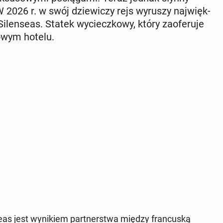
2026 r. w swój dzie­wi­czy rejs wyruszy naj­więk­
len­se­as. Statek wy­ciecz­ko­wy, który za­ofe­ru­je
o­wym hotelu.
­as jest wy­ni­kiem part­ner­stwa między fran­cu­ską