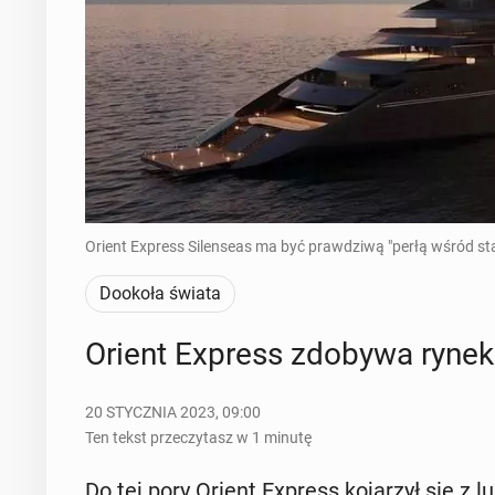
Orient Express Silenseas ma być prawdziwą "perłą wśród s
Dookoła świata
Orient Express zdobywa rynek
20 STYCZNIA 2023, 09:00
Ten tekst przeczytasz w 1 minutę
Do tej pory Orient Express ko­ja­rzył się z lu