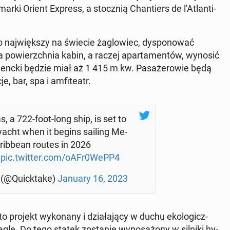
marki Orient Express, a stocz­nią Chan­tiers de l'A­tlan­ti­
 naj­więk­szy na świecie ża­glo­wiec, dys­po­no­wać
ia po­wierzch­nia kabin, a raczej apar­ta­men­tów, wynosić
denc­ki będzie miał aż 1 415 m kw. Pa­sa­że­ro­wie będą
, bar, spa i am­fi­te­atr.
s, a 722-foot-long ship, is set to
­y­acht when it begins sailing Me­
a­rib­be­an routes in 2026
pic.twitter.com/oAFr0WePP4
 (@Qu­ick­ta­ke)
January 16, 2023
o projekt wy­ko­na­ny i dzia­ła­ją­cy w duchu eko­lo­gicz­
le. Do tego statek zo­sta­nie wy­po­sa­żo­ny w silniki hy­