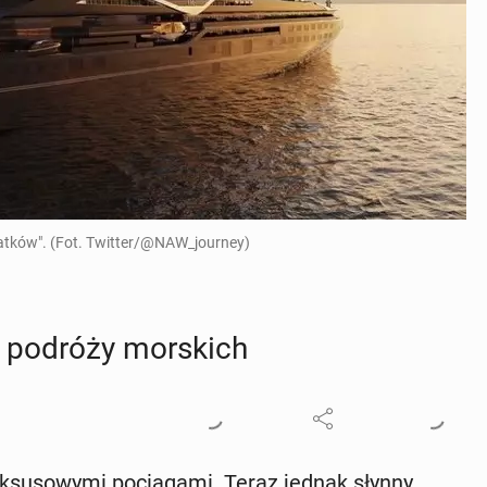
tatków". (Fot. Twitter/@NAW_journey)
 podróży mor­skich
k­su­so­wy­mi po­cią­ga­mi. Teraz jednak słynny