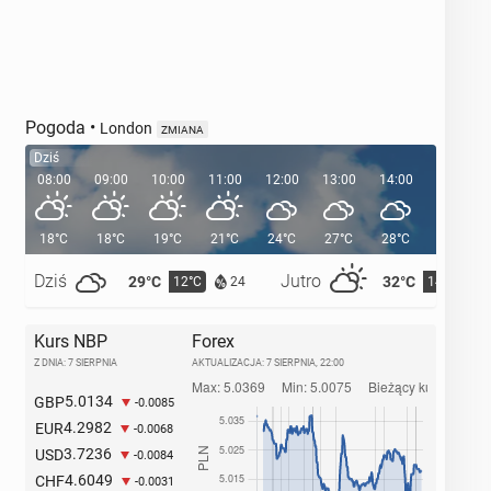
Pogoda
•
London
ZMIANA
Dziś
08:00
09:00
10:00
11:00
12:00
13:00
14:00
15:00
18°C
18°C
19°C
21°C
24°C
27°C
28°C
29°C
Dziś
Jutro
29°C
32°C
12°C
14°C
24
Kurs NBP
Forex
Z DNIA: 7 SIERPNIA
AKTUALIZACJA:
7 SIERPNIA, 22:00
5.0134
GBP
-0.0085
4.2982
EUR
-0.0068
3.7236
USD
-0.0084
4.6049
CHF
-0.0031