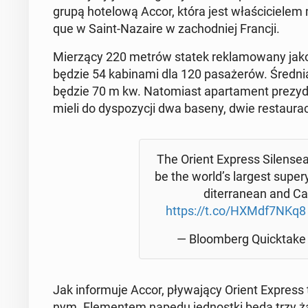
grupą ho­te­lo­wą Accor, która jest wła­ści­cie­lem 
que w Saint-Nazaire w za­chod­niej Francji.
Mie­rzą­cy 220 metrów statek re­kla­mo­wa­ny jako
będzie 54 ka­bi­na­mi dla 120 pa­sa­że­rów. Średn
będzie 70 m kw. Na­to­miast apar­ta­ment pre­zy­
mieli do dys­po­zy­cji dwa baseny, dwie re­stau­ra­cje
The Orient Express Si­len­se­a
be the world’s largest su­per
di­ter­ra­ne­an and C
https://t.co/HXMdf7NKq8
— Blo­om­berg Qu­ick­ta­ke
Jak in­for­mu­je Accor, pły­wa­ją­cy Orient Express t
nym. Ele­men­tem napędu jed­nost­ki będą trzy żag