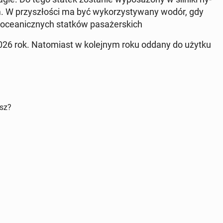
 W przy­szło­ści ma być wy­ko­rzy­sty­wa­ny wodór, gdy
la oce­anicz­nych statków pa­sa­żer­skich
 2026 rok. Na­to­miast w ko­lej­nym roku oddany do użytku
isz?