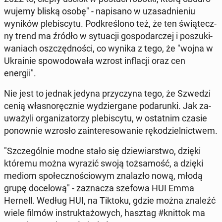
wu­je­my bliską osobę" - na­pi­sa­no w uza­sad­nie­niu
wyników ple­bi­scy­tu. Pod­kre­ślo­no też, że ten świą­tecz­
ny trend ma źródło w sy­tu­acji go­spo­dar­czej i po­szu­ki­
wa­niach oszczęd­no­ści, co wynika z tego, że "wojna w
Ukra­inie spo­wo­do­wa­ła wzrost in­fla­cji oraz cen
energii".
Nie jest to jednak jedyna przy­czy­na tego, że Szwedzi
cenią wła­sno­ręcz­nie wy­dzier­ga­ne po­da­run­ki. Jak za­
uwa­ży­li or­ga­ni­za­to­rzy ple­bi­scy­tu, w ostat­nim czasie
po­now­nie wzrosło za­in­te­re­so­wa­nie rę­ko­dziel­nic­twem.
"Szcze­gól­nie modne stało się dzie­wiar­stwo, dzięki
któremu można wyrazić swoją toż­sa­mość, a dzięki
mediom spo­łecz­no­ścio­wym zna­la­zło nową, młodą
grupę do­ce­lo­wą" - za­zna­cza szefowa HUI Emma
Hernell. Według HUI, na Tiktoku, gdzie można znaleźć
wiele filmów in­struk­ta­żo­wych, hasztag #knittok ma