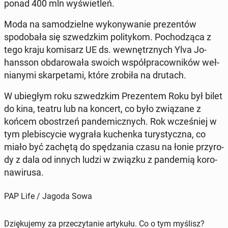
ponad 400 mln wy­świe­tleń.
Moda na sa­mo­dziel­ne wy­ko­ny­wa­nie pre­zen­tów
spodo­ba­ła się szwedz­kim po­li­ty­kom. Po­cho­dzą­ca z
tego kraju ko­mi­sarz UE ds. we­wnętrz­nych Ylva Jo­
hans­son ob­da­ro­wa­ła swoich współ­pra­cow­ni­ków weł­
nia­ny­mi skar­pe­ta­mi, które zrobiła na drutach.
W ubie­głym roku szwedz­kim Pre­zen­tem Roku był bilet
do kina, teatru lub na koncert, co było zwią­za­ne z
końcem ob­ostrzeń pan­de­micz­nych. Rok wcze­śniej w
tym ple­bi­scy­cie wygrała ku­chen­ka tu­ry­stycz­na, co
miało być zachętą do spę­dza­nia czasu na łonie przy­ro­
dy z dala od innych ludzi w związku z pan­de­mią ko­ro­
na­wi­ru­sa.
PAP Life / Jagoda Sowa
Dziękujemy za przeczytanie artykułu. Co o tym myślisz?