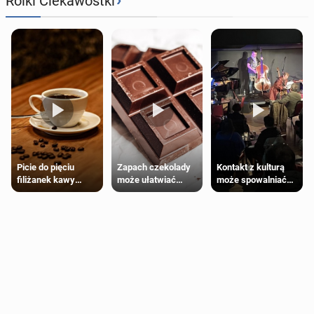
›
Rolki Ciekawostki
Zapach czekolady
Kontakt z kulturą
Picie do pięciu
może ułatwiać
może spowalniać
filiżanek kawy
trening siłowy
starzenie
dziennie jest
bezpieczne dla
większości
dorosłych