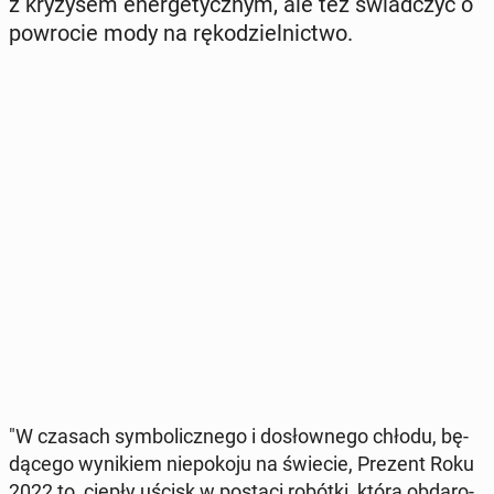
z kry­zy­sem ener­ge­tycz­nym, ale też świad­czyć o
po­wro­cie mody na rę­ko­dziel­nic­two.
"W czasach sym­bo­licz­ne­go i do­słow­ne­go chłodu, bę­
dą­ce­go wy­ni­kiem nie­po­ko­ju na świecie, Prezent Roku
2022 to, ciepły uścisk w postaci robótki, którą ob­da­ro­