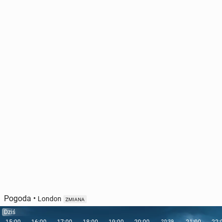
Pogoda
•
London
ZMIANA
Dziś
20:39