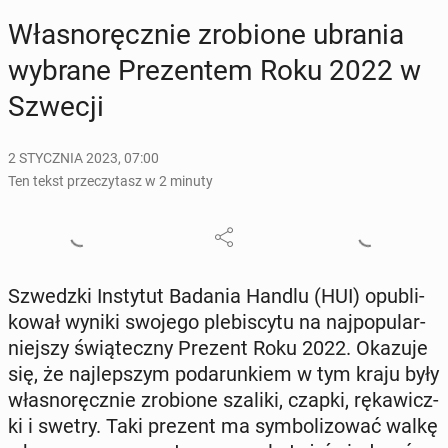
Wła­sno­ręcz­nie zro­bio­ne ubrania
wybrane Pre­zen­tem Roku 2022 w
Szwecji
2 STYCZNIA 2023, 07:00
Ten tekst przeczytasz w 2 minuty
Szwedz­ki In­sty­tut Badania Handlu (HUI) opu­bli­
ko­wał wyniki swojego ple­bi­scy­tu na naj­po­pu­lar­
niej­szy świą­tecz­ny Prezent Roku 2022. Okazuje
się, że naj­lep­szym po­da­run­kiem w tym kraju były
wła­sno­ręcz­nie zro­bio­ne szaliki, czapki, rę­ka­wicz­
ki i swetry. Taki prezent ma sym­bo­li­zo­wać walkę