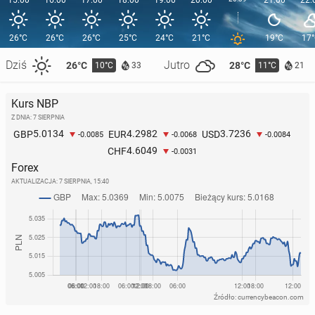
15:00
16:00
17:00
18:00
19:00
20:00
21:00
22:
26°C
26°C
26°C
25°C
24°C
21°C
19°C
17
Dziś
Jutro
26°C
28°C
10°C
11°C
33
21
Kurs NBP
Z DNIA: 7 SIERPNIA
5.0134
4.2982
3.7236
GBP
EUR
USD
-0.0085
-0.0068
-0.0084
4.6049
CHF
-0.0031
Forex
AKTUALIZACJA:
7 SIERPNIA, 15:40
Źródło: currencybeacon.com