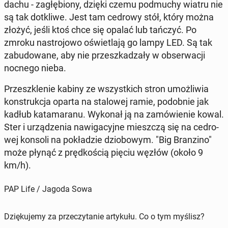
dachu - za­głę­bio­ny, dzięki czemu po­dmu­chy wiatru nie
są tak do­tkli­we. Jest tam cedrowy stół, który można
złożyć, jeśli ktoś chce się opalać lub tańczyć. Po
zmroku na­stro­jo­wo oświe­tla­ją go lampy LED. Są tak
za­bu­do­wa­ne, aby nie prze­szka­dza­ły w ob­ser­wa­cji
nocnego nieba.
Prze­szkle­nie kabiny ze wszyst­kich stron umoż­li­wia
kon­struk­cja oparta na sta­lo­wej ramie, po­dob­nie jak
kadłub ka­ta­ma­ra­nu. Wykonał ją na za­mó­wie­nie kowal.
Ster i urzą­dze­nia na­wi­ga­cyj­ne miesz­czą się na ce­dro­
wej konsoli na po­kła­dzie dzio­bo­wym. "Big Bran­zi­no"
może płynąć z pręd­ko­ścią pięciu węzłów (około 9
km/h).
PAP Life / Jagoda Sowa
Dziękujemy za przeczytanie artykułu. Co o tym myślisz?