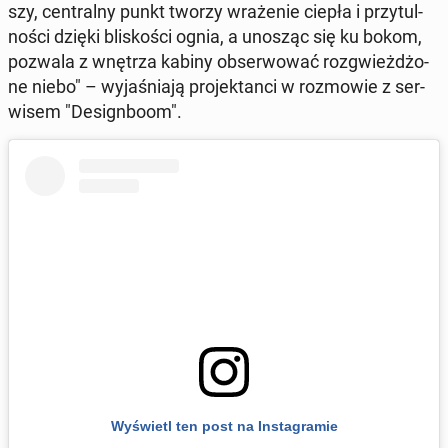
szy, cen­tral­ny punkt tworzy wra­że­nie ciepła i przy­tul­
no­ści dzięki bli­sko­ści ognia, a unosząc się ku bokom,
pozwala z wnętrza kabiny ob­ser­wo­wać roz­gwież­dżo­
ne niebo" – wy­ja­śnia­ją pro­jek­tan­ci w roz­mo­wie z ser­
wi­sem "De­si­gn­bo­om".
Wy­świetl ten post na In­sta­gra­mie