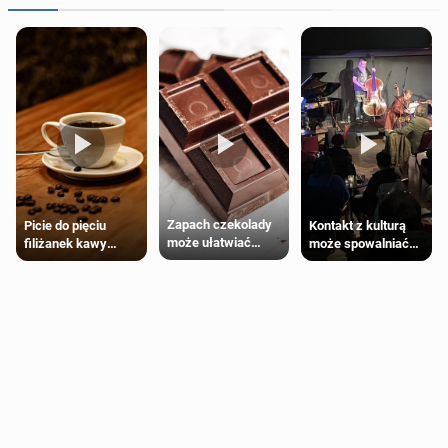
Zapach czekolady
Kontakt z kulturą
Picie do pięciu
może ułatwiać
może spowalniać
filiżanek kawy
trening siłowy
starzenie
dziennie jest
bezpieczne dla
większości
dorosłych