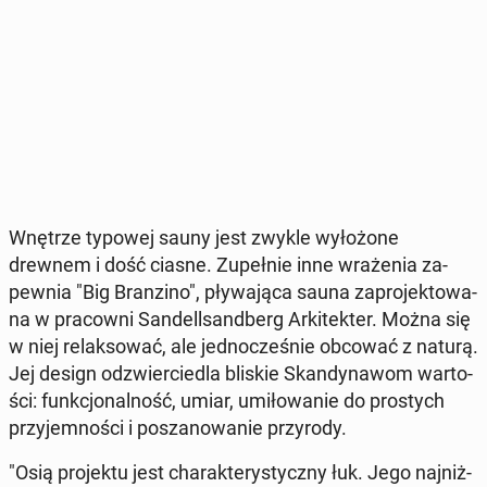
Wnętrze typowej sauny jest zwykle wy­ło­żo­ne
drewnem i dość ciasne. Zu­peł­nie inne wra­że­nia za­
pew­nia "Big Bran­zi­no", pły­wa­ją­ca sauna za­pro­jek­to­wa­
na w pra­cow­ni San­del­l­sand­berg Ar­ki­tek­ter. Można się
w niej re­lak­so­wać, ale jed­no­cze­śnie obcować z naturą.
Jej design od­zwier­cie­dla bliskie Skan­dy­na­wom war­to­
ści: funk­cjo­nal­ność, umiar, umi­ło­wa­nie do pro­stych
przy­jem­no­ści i po­sza­no­wa­nie przy­ro­dy.
"Osią pro­jek­tu jest cha­rak­te­ry­stycz­ny łuk. Jego naj­niż­