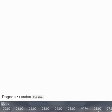
Pogoda
•
London
ZMIANA
Jutro
00:00
01:00
02:00
03:00
04:00
05:00
05:36
06:00
07: