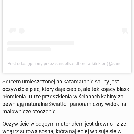
Post udo­stęp­nio­ny przez san­del­l­sand­berg ar­ki­tek­ter (@san­del­l­sand­berg)
Sercem umiesz­czo­nej na ka­ta­ma­ra­nie sauny jest
oczy­wi­ście piec, który daje ciepło, ale też kojący blask
pło­mie­nia. Duże prze­szkle­nia w ścia­nach kabiny za­
pew­nia­ją na­tu­ral­ne światło i pa­no­ra­micz­ny widok na
ma­low­ni­cze oto­cze­nie.
Oczy­wi­ście wio­dą­cym ma­te­ria­łem jest drewno - z ze­
wnątrz surowa sosna, która naj­le­piej wpisuje się w