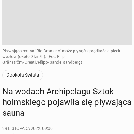
Pływająca sauna "Big Branzino" może płynąć z prędkością pięciu
węzłów (około 9 km/h). (Fot. Filip
Gränström/Creativeflipp/Sandellsandberg)
Dookoła świata
Na wodach Ar­chi­pe­la­gu Sztok­
holm­skie­go po­ja­wi­ła się pły­wa­ją­ca
sauna
29 LISTOPADA 2022, 09:00