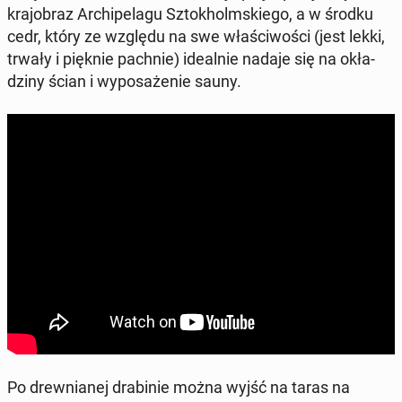
kra­jo­braz Ar­chi­pe­la­gu Sztok­holm­skie­go, a w środku
cedr, który ze względu na swe wła­ści­wo­ści (jest lekki,
trwały i pięknie pachnie) ide­al­nie nadaje się na okła­
dzi­ny ścian i wy­po­sa­że­nie sauny.
Po drew­nia­nej dra­bi­nie można wyjść na taras na