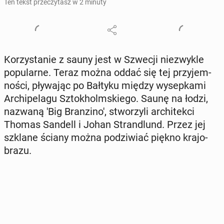
Ten tekst przeczytasz w 2 minuty
Ko­rzy­sta­nie z sauny jest w Szwecji nie­zwy­kle
po­pu­lar­ne. Teraz można oddać się tej przy­jem­
no­ści, pły­wa­jąc po Bałtyku między wy­sep­ka­mi
Ar­chi­pe­la­gu Sztok­holm­skie­go. Saunę na łodzi,
nazwaną 'Big Bran­zi­no', stwo­rzy­li ar­chi­tek­ci
Thomas Sandell i Johan Stran­dlund. Przez jej
szklane ściany można po­dzi­wiać piękno kra­jo­
bra­zu.