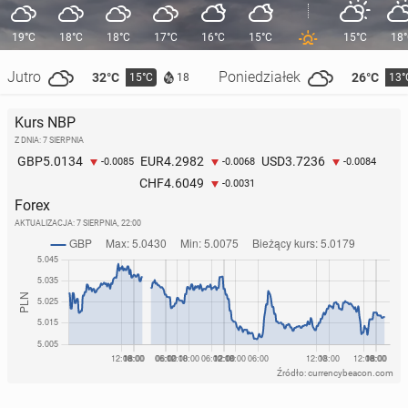
19°C
18°C
18°C
17°C
16°C
15°C
15°C
18
Jutro
Poniedziałek
32°C
26°C
15°C
13°
18
Kurs NBP
Z DNIA: 7 SIERPNIA
5.0134
4.2982
3.7236
GBP
EUR
USD
-0.0085
-0.0068
-0.0084
4.6049
CHF
-0.0031
Forex
AKTUALIZACJA:
7 SIERPNIA, 22:00
Źródło: currencybeacon.com