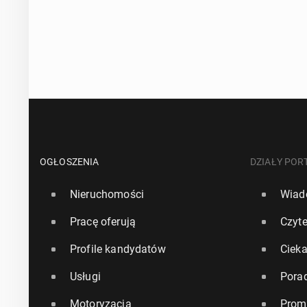
OGŁOSZENIA
DZIAŁY POR
Nieruchomości
Wiad
Pracę oferują
Czyte
Profile kandydatów
Ciek
Usługi
Pora
Motoryzacja
Prom