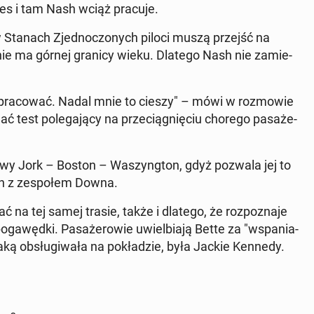
i­nes i tam Nash wciąż pracuje.
 w Stanach Zjed­no­czo­nych piloci muszą przejść na
s nie ma górnej granicy wieku. Dlatego Nash nie za­mie­
pra­co­wać. Nadal mnie to cieszy" – mówi w roz­mo­wie
test po­le­ga­ją­cy na prze­cią­gnię­ciu chorego pa­sa­że­
Nowy Jork – Boston – Wa­szyng­ton, gdyż pozwala jej to
n z ze­spo­łem Downa.
ć na tej samej trasie, także i dlatego, że roz­po­zna­je
ga­węd­ki. Pa­sa­że­ro­wie uwiel­bia­ją Bette za "wspa­nia­
 jaką ob­słu­gi­wa­ła na po­kła­dzie, była Jackie Kennedy.