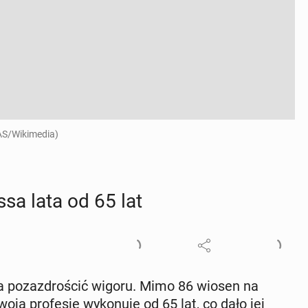
hAS/Wikimedia)
es­sa lata od 65 lat
 po­zaz­dro­ścić wigoru. Mimo 86 wiosen na
ją pro­fe­sję wy­ko­nu­je od 65 lat, co dało jej