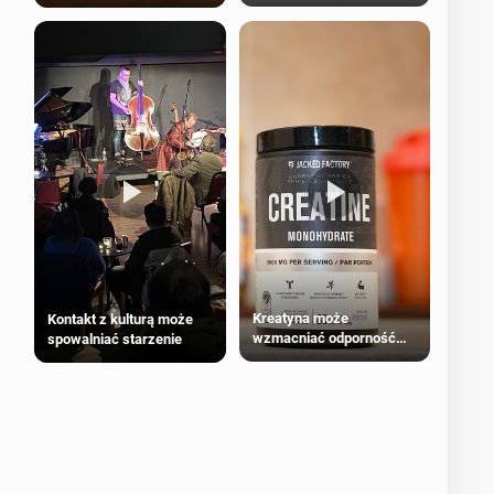
bezpieczne dla
większości dorosłych
Kreatyna może
Kontakt z kulturą może
wzmacniać odporność
spowalniać starzenie
przeciw nowotworom