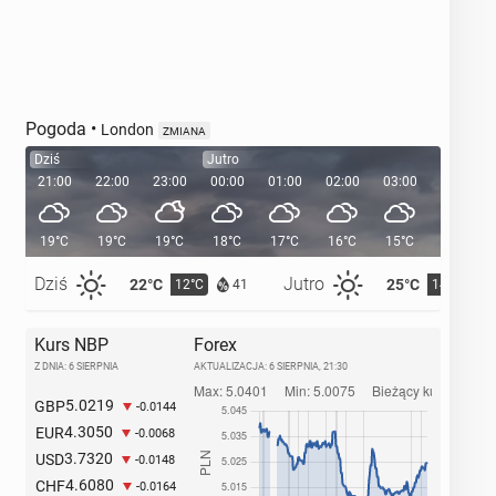
Pogoda
•
London
ZMIANA
Dziś
Jutro
21:00
22:00
23:00
00:00
01:00
02:00
03:00
04:00
19°C
19°C
19°C
18°C
17°C
16°C
15°C
14°C
Dziś
Jutro
22°C
25°C
12°C
14°C
41
Kurs NBP
Forex
Z DNIA: 6 SIERPNIA
AKTUALIZACJA:
6 SIERPNIA, 21:30
5.0219
GBP
-0.0144
4.3050
EUR
-0.0068
3.7320
USD
-0.0148
4.6080
CHF
-0.0164