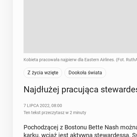
Kobieta pracowała najpierw dla Eastern Airlines. (Fot. Rut
Z życia wzięte
Dookoła świata
Naj­dłu­żej pra­cu­ją­ca ste­war­d
7 LIPCA 2022, 08:00
Ten tekst przeczytasz w 2 minuty
Po­cho­dzą­cej z Bostonu Bette Nash można
karku, wciąż jest aktywną ste­war­des­są. Swo