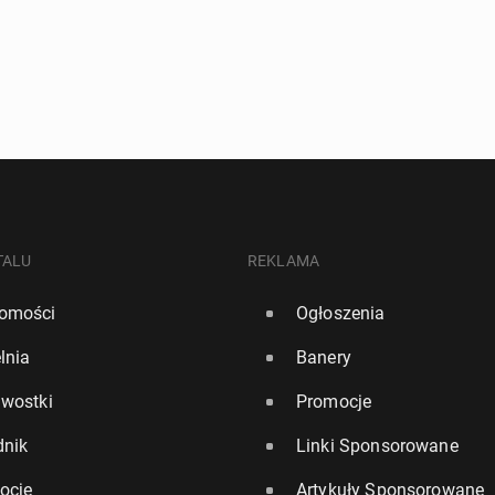
TALU
REKLAMA
omości
Ogłoszenia
lnia
Banery
awostki
Promocje
dnik
Linki Sponsorowane
ocje
Artykuły Sponsorowane