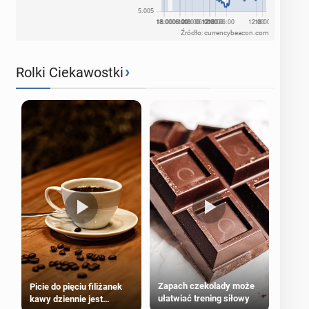
Źródło: currencybeacon.com
›
Rolki Ciekawostki
Zapach czekolady może
Picie do pięciu filiżanek
ułatwiać trening siłowy
kawy dziennie jest