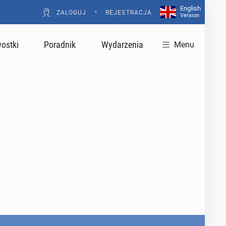
English
•
ZALOGUJ
REJESTRACJA
Version
ostki
Poradnik
Wydarzenia
Menu