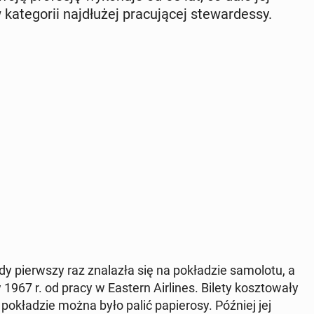
te­go­rii naj­dłu­żej pra­cu­ją­cej ste­war­des­sy.
pierw­szy raz zna­la­zła się na po­kła­dzie sa­mo­lo­tu, a
1967 r. od pracy w Eastern Air­li­nes. Bilety kosz­to­wa­ły
po­kła­dzie można było palić pa­pie­ro­sy. Później jej