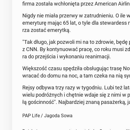
firma została wchło­nię­ta przez Ame­ri­can Air­l
Nigdy nie miała przerwy w za­trud­nie­niu. O ile
eme­ry­tu­rę mając 65 lat, o tyle dla ste­war­des
rza zostać eme­ryt­ką.
"Tak długo, jak pozwoli mi na to zdrowie, będę 
z CNN. By kon­ty­nu­ować pracę, co roku musi zdać 
ra do przej­ścia i wy­ko­na­niu re­ani­ma­cji.
Więk­szość czasu spę­dzi­ła ob­słu­gu­jąc trasę 
wracać do domu na noc, a tam czeka na nią sy
Rejsy odbywa trzy razy w ty­go­dniu. Lubi też lata
wielu po­dróż­nych i chętnie wdaje się z nimi w po­
łą go­ścin­ność". Naj­bar­dziej znaną pa­sa­żer­ką,
PAP Life / Jagoda Sowa