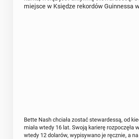
miejsce w Księdze re­kor­dów Gu­in­nes­sa w ka­
Bette Nash chciała zostać ste­war­des­są, od kiedy 
miała wtedy 16 lat. Swoją karierę roz­po­czę­ła w 
wtedy 12 dolarów, wy­pi­sy­wa­no je ręcznie, a na 