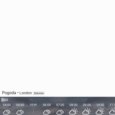
Pogoda
•
London
ZMIANA
Dziś
04:00
05:00
05:38
06:00
07:00
08:00
09:00
10:00
11: