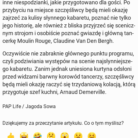
inne nie­spo­dzian­ki, jakie przy­go­to­wa­no dla gości. Po
przy­by­ciu na miejsce szczę­śliw­cy będą mieli okazję
zajrzeć za kulisy słyn­ne­go ka­ba­re­tu, poznać nie tylko
jego hi­sto­rię, ale również z bliska przyj­rzeć się sce­nicz­
nym strojom i oso­bi­ście poznać gwiazdę i główną tan­
cer­kę Moulin Rouge, Clau­di­ne Van Den Bergh.
Oczy­wi­ście nie za­brak­nie głów­ne­go punktu pro­gra­mu,
czyli po­dzi­wia­nia wy­stę­pów na scenie naj­słyn­niej­sze­
go ka­ba­re­tu. Zanim jednak unie­sio­na kurtyna odsłoni
przed widzami barwny korowód tan­ce­rzy, szczę­śliw­cy
będą mieli okazję raczyć się trzy­da­nio­wą kolacją, którą
przy­go­tu­je szef kuchni, Arnaud De­me­rvil­le.
PAP Life / Jagoda Sowa
Dziękujemy za przeczytanie artykułu. Co o tym myślisz?