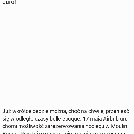
euro!
Już wkrótce będzie można, choć na chwilę, prze­nieść
się w odległe czasy belle epoque. 17 maja Airbnb uru­
cho­mi moż­li­wość za­re­zer­wo­wa­nia noclegu w Moulin
Rouge. Przy tej re­zer­wa­cji nie ma miejsca na wahanie.