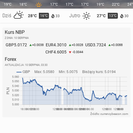
19°C
18°C
17°C
17°C
17°C
19°C
22°C
24
Dziś
Jutro
28°C
27°C
16°C
13°C
33
30
Kurs NBP
Z DNIA: 10 SIERPNIA
5.0172
4.3010
3.7324
GBP
EUR
USD
+0.0038
+0.0028
+0.0088
4.6005
CHF
-0.0044
Forex
AKTUALIZACJA:
10 SIERPNIA, 03:30
Źródło: currencybeacon.com