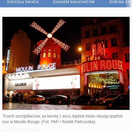
DOOKOŁA ŚWIATA
ZDANIEM NAUKOWCÓW
ZDROWA DIE
Trzech szczęśliwców, za kwotę 1 euro, będzie miało okazję spędzić
noc w Moulin Rouge. (Fot. PAP / Radek Pietruszka)