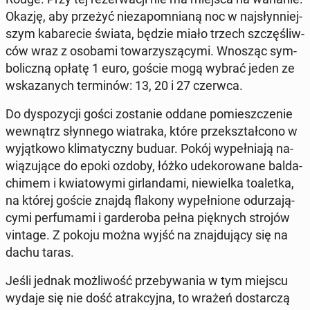
Okazję, aby przeżyć nie­za­po­mnia­ną noc w naj­słyn­niej­
szym ka­ba­re­cie świata, będzie miało trzech szczę­śliw­
ców wraz z osobami to­wa­rzy­szą­cy­mi. Wnosząc sym­
bo­licz­ną opłatę 1 euro, goście mogą wybrać jeden ze
wska­za­nych ter­mi­nów: 13, 20 i 27 czerwca.
Do dys­po­zy­cji gości zo­sta­nie oddane po­miesz­cze­nie
we­wnątrz słyn­ne­go wia­tra­ka, które prze­kształ­co­no w
wy­jąt­ko­wo kli­ma­tycz­ny buduar. Pokój wy­peł­nia­ją na­
wią­zu­ją­ce do epoki ozdoby, łóżko ude­ko­ro­wa­ne bal­da­
chi­mem i kwia­to­wy­mi gir­lan­da­mi, nie­wiel­ka to­a­let­ka,
na której goście znajdą flakony wy­peł­nio­ne odu­rza­ją­
cy­mi per­fu­ma­mi i gar­de­ro­ba pełna pięk­nych strojów
vintage. Z pokoju można wyjść na znaj­du­ją­cy się na
dachu taras.
Jeśli jednak moż­li­wość prze­by­wa­nia w tym miejscu
wydaje się nie dość atrak­cyj­na, to wrażeń do­star­czą