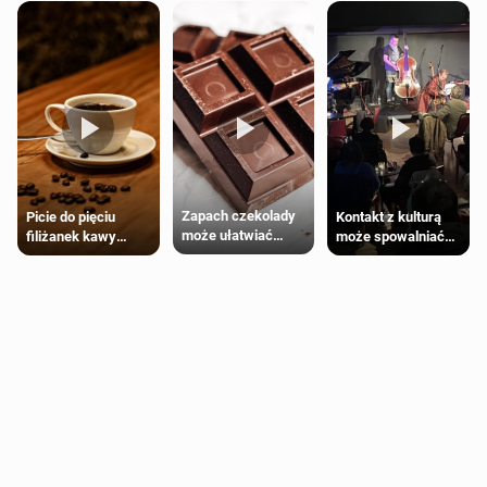
Zapach czekolady
Kontakt z kulturą
Picie do pięciu
może ułatwiać
może spowalniać
filiżanek kawy
trening siłowy
starzenie
dziennie jest
bezpieczne dla
większości
dorosłych