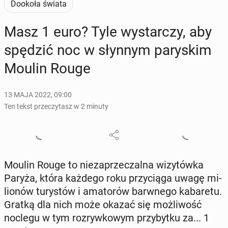
Dookoła świata
Masz 1 euro? Tyle wy­star­czy, aby
spędzić noc w słynnym pa­ry­skim
Moulin Rouge
13 MAJA 2022, 09:00
Ten tekst przeczytasz w 2 minuty
Moulin Rouge to nie­za­prze­czal­na wi­zy­tów­ka
Paryża, która każdego roku przy­cią­ga uwagę mi­
lio­nów tu­ry­stów i ama­to­rów barw­ne­go ka­ba­re­tu.
Gratką dla nich może okazać się moż­li­wość
noclegu w tym roz­ryw­ko­wym przy­byt­ku za... 1