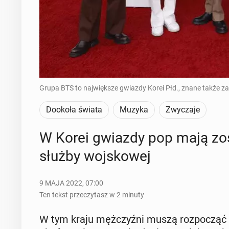
Grupa BTS to największe gwiazdy Korei Płd., znane także za
Dookoła świata
Muzyka
Zwyczaje
W Korei gwiazdy pop mają zost
służby woj­sko­wej
9 MAJA 2022, 07:00
Ten tekst przeczytasz w 2 minuty
W tym kraju męż­czyź­ni muszą roz­po­cząć 