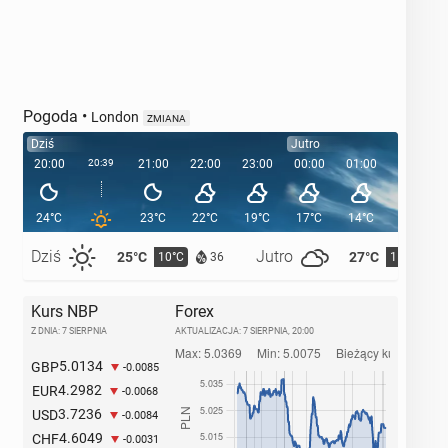
Pogoda
•
London
ZMIANA
Dziś
Jutro
20:00
20:39
21:00
22:00
23:00
00:00
01:00
02:00
24°C
23°C
22°C
19°C
17°C
14°C
13°C
Dziś
Jutro
25°C
27°C
10°C
11°C
36
Kurs NBP
Forex
Z DNIA: 7 SIERPNIA
AKTUALIZACJA:
7 SIERPNIA, 20:00
5.0134
GBP
-0.0085
4.2982
EUR
-0.0068
3.7236
USD
-0.0084
4.6049
CHF
-0.0031