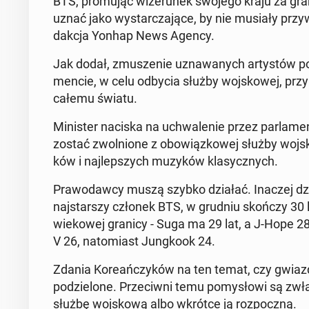
BTS, pro­mu­jąc wi­ze­ru­nek swojego kraju za gra
uznać jako wy­star­cza­ją­ce, by nie musiały przy
dak­cja Yonhap News Agency.
Jak dodał, zmu­sze­nie uzna­wa­nych ar­ty­stów po
men­cie, w celu odbycia służby woj­sko­wej, przy­ni
całemu światu.
Mi­ni­ster naciska na uchwa­le­nie przez par­la­m
zostać zwol­nio­ne z obo­wiąz­ko­wej służby woj­sko
ków i naj­lep­szych muzyków kla­sycz­nych.
Pra­wo­daw­cy muszą szybko działać. Inaczej dzi
naj­star­szy członek BTS, w grudniu skończy 30 l
wie­ko­wej granicy - Suga ma 29 lat, a J-Hope 28 
V 26, na­to­miast Jung­ko­ok 24.
Zdania Ko­re­ań­czy­ków na ten temat, czy gwiaz
po­dzie­lo­ne. Prze­ciw­ni temu po­my­sło­wi są zw
służbę woj­sko­wą albo wkrótce ją roz­pocz­ną.