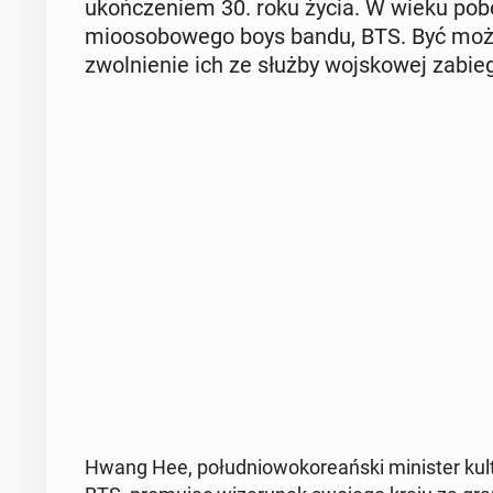
ukoń­cze­niem 30. roku życia. W wieku po­b
mio­oso­bo­we­go boys bandu, BTS. Być mo
zwol­nie­nie ich ze służby woj­sko­wej zabiega 
Hwang Hee, po­łu­dnio­wo­ko­re­ań­ski mi­ni­ster kult