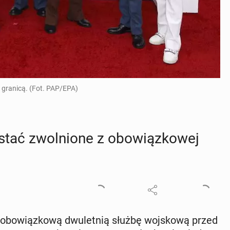
 granicą. (Fot. PAP/EPA)
ać zwol­nio­ne z obo­wiąz­ko­wej
obo­wiąz­ko­wą dwu­let­nią służbę woj­sko­wą przed