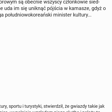
o­ro­wym są obecnie wszyscy człon­ko­wie sied­
że uda im się uniknąć pójścia w kamasze, gdyż o
po­łu­dnio­wo­ko­re­ań­ski mi­ni­ster kultury...
ury, sportu i tu­ry­sty­ki, stwier­dził, że gwiazdy takie jak