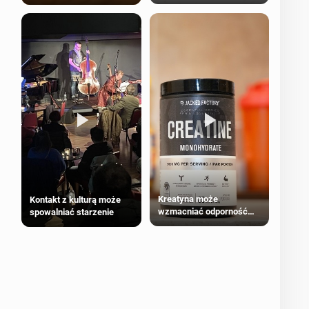
bezpieczne dla
większości dorosłych
Kreatyna może
Kontakt z kulturą może
wzmacniać odporność
spowalniać starzenie
przeciw nowotworom