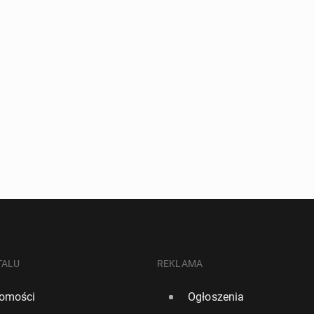
TALU
REKLAMA
omości
Ogłoszenia