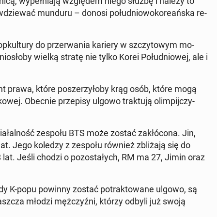
nicą, wy­peł­nia­ją wzglę­dem niego służbę i należy to
­wdzie­wać munduru – donosi po­łu­dnio­wo­ko­re­ań­ska re­
­pkul­tu­ry do prze­rwa­nia kariery w szczy­to­wym mo­
o­sło­by wielką stratę nie tylko Korei Po­łu­dnio­wej, ale i
ent prawa, które po­sze­rzy­ło­by krąg osób, które mogą
­wej. Obecnie prze­pi­sy ulgowo trak­tu­ją olim­pij­czy­
a­łal­ność zespołu BTS może zostać za­kłó­co­na. Jin,
at. Jego koledzy z zespołu również zbli­ża­ją się do
lat. Jeśli chodzi o po­zo­sta­łych, RM ma 27, Jimin oraz
dy K-popu powinny zostać po­trak­to­wa­ne ulgowo, są
łasz­cza młodzi męż­czyź­ni, którzy odbyli już swoją