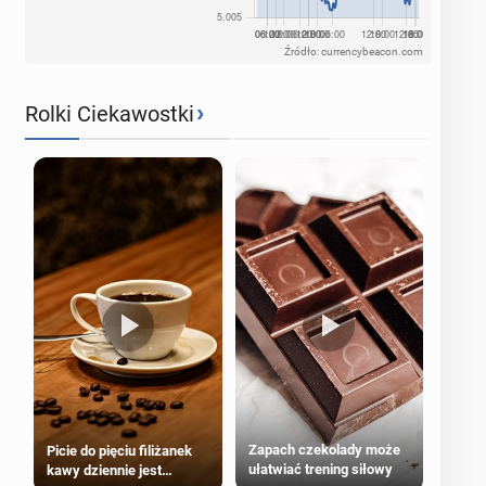
Źródło: currencybeacon.com
›
Rolki Ciekawostki
Zapach czekolady może
Picie do pięciu filiżanek
ułatwiać trening siłowy
kawy dziennie jest