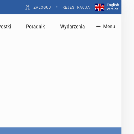
English
•
ZALOGUJ
REJESTRACJA
Version
ostki
Poradnik
Wydarzenia
Menu