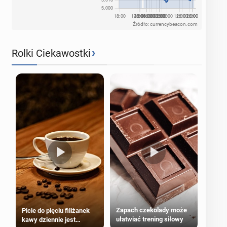
Źródło: currencybeacon.com
›
Rolki Ciekawostki
Zapach czekolady może
Picie do pięciu filiżanek
ułatwiać trening siłowy
kawy dziennie jest