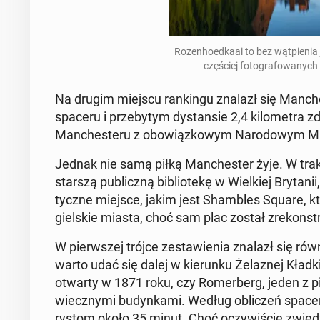
Ro­zen­ho­ed­ka­ai to bez wąt­pie­nia
czę­ściej fo­to­gra­fo­wa­ny
Na drugim miejscu ran­kin­gu znalazł się Man­che­
spaceru i prze­by­tym dy­stan­sie 2,4 ki­lo­me­tra z
Man­che­ste­ru z obo­wiąz­ko­wym Na­ro­do­wym 
Jednak nie samą piłką Man­che­ster żyje. W trakc
star­szą pu­blicz­ną bi­blio­te­kę w Wiel­kiej Bry­ta
tycz­ne miejsce, jakim jest Sham­bles Square, któ
giel­skie miasta, choć sam plac został zre­kon­s
W pierw­szej trójce ze­sta­wie­nia znalazł się ró
warto udać się dalej w kie­run­ku Że­la­znej Kład
otwarty w 1871 roku, czy Ro­mer­berg, jeden z pię
wiecz­ny­mi bu­dyn­ka­mi. Według ob­li­czeń space
ry­stom około 35 minut. Choć oczy­wi­ście zwie­dz