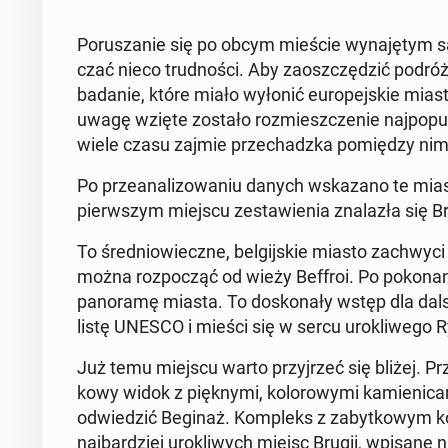
Po­ru­sza­nie się po obcym mieście wy­na­ję­tym 
czać nieco trud­no­ści. Aby za­osz­czę­dzić po­dró
badanie, które miało wyłonić eu­ro­pej­skie miast
uwagę wzięte zostało roz­miesz­cze­nie naj­po­pu­lar
wiele czasu zajmie prze­chadz­ka po­mię­dzy nim
Po prze­ana­li­zo­wa­niu danych wska­za­no te mias
pierw­szym miejscu ze­sta­wie­nia zna­la­zła się 
To śre­dnio­wiecz­ne, bel­gij­skie miasto za­chwy­ci
można roz­po­cząć od wieży Beffroi. Po po­ko­na­
pa­no­ra­mę miasta. To do­sko­na­ły wstęp dla d
listę UNESCO i mieści się w sercu uro­kli­we­go 
Już temu miejscu warto przyj­rzeć się bliżej. Prze
ko­wy widok z pięk­ny­mi, ko­lo­ro­wy­mi ka­mie­ni­
od­wie­dzić Beginaż. Kom­pleks z za­byt­ko­wym k
naj­bar­dziej uro­kli­wych miejsc Brugii, wpisa