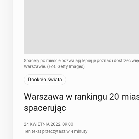
Spacery po mieście pozwalają lepiej je poznać i dostrzec wi
Warszawie. (Fot. Getty Images)
Dookoła świata
War­sza­wa w ran­kin­gu 20 miast
spa­ce­ru­jąc
24 KWIETNIA 2022, 09:00
Ten tekst przeczytasz w 4 minuty