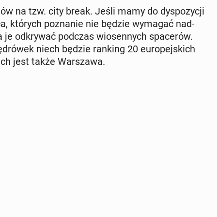
na tzw. city break. Jeśli mamy do dys­po­zy­cji
sca, których po­zna­nie nie będzie wymagać nad­
 je od­kry­wać podczas wio­sen­nych spa­ce­rów.
ę­dró­wek niech będzie ranking 20 eu­ro­pej­skich
ich jest także War­sza­wa.