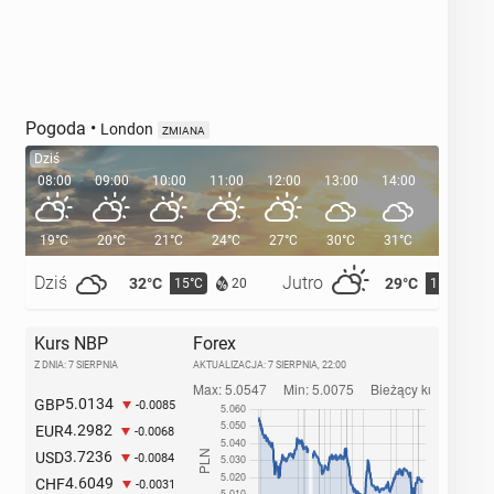
Pogoda
•
London
ZMIANA
Dziś
08:00
09:00
10:00
11:00
12:00
13:00
14:00
15:00
19°C
20°C
21°C
24°C
27°C
30°C
31°C
32°C
Dziś
Jutro
32°C
29°C
15°C
15°C
20
Kurs NBP
Forex
Z DNIA: 7 SIERPNIA
AKTUALIZACJA:
7 SIERPNIA, 22:00
5.0134
GBP
-0.0085
4.2982
EUR
-0.0068
3.7236
USD
-0.0084
4.6049
CHF
-0.0031