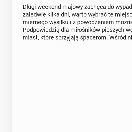
Długi weekend majowy zachęca do wypadów 
za­le­d­wie kilka dni, warto wybrać te miej
mier­ne­go wysiłku i z po­wo­dze­niem można
Pod­po­wie­dzią dla mi­ło­śni­ków pie­szych w
miast, które sprzy­ja­ją spa­ce­rom. Wśród n