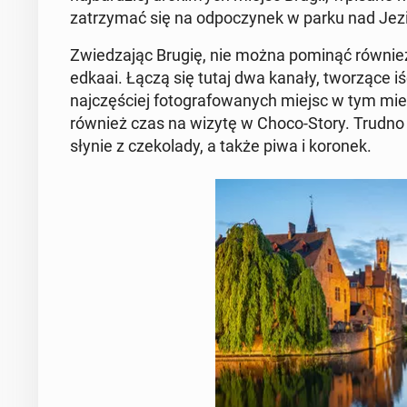
za­trzy­mać się na od­po­czy­nek w parku nad Je­z
Zwie­dza­jąc Brugię, nie można pominąć również 
ed­ka­ai. Łączą się tutaj dwa kanały, two­rzą­ce iś
naj­czę­ściej fo­to­gra­fo­wa­nych miejsc w tym mie
również czas na wizytę w Choco-Story. Trudno pr
słynie z cze­ko­la­dy, a także piwa i koronek.