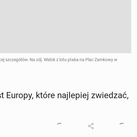
ęcej szczegółów. Na zdj. Widok z lotu ptaka na Plac Zamkowy w
 Europy, które naj­le­piej zwie­dzać,