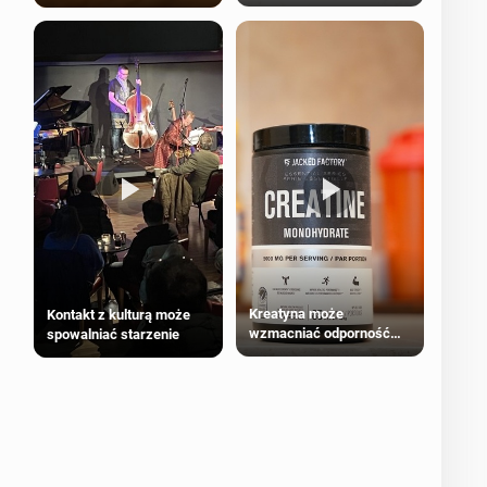
bezpieczne dla
większości dorosłych
Kreatyna może
Kontakt z kulturą może
wzmacniać odporność
spowalniać starzenie
przeciw nowotworom