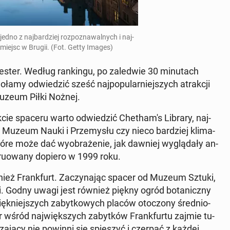
 jedno z naj­bar­dziej roz­po­zna­wal­nych i naj­
ch miejsc w Brugii. (Fot. Getty Images)
ster. Według ran­kin­gu, po za­le­d­wie 30 mi­nu­tach
dołamy od­wie­dzić sześć naj­po­pu­lar­niej­szych atrak­cji
Muzeum Piłki Nożnej.
ie spaceru warto od­wie­dzić Che­tha­m's Library, naj­
­nii, Muzeum Nauki i Prze­my­słu czy nieco bar­dziej kli­ma­
re może dać wy­obra­że­nie, jak dawniej wy­glą­da­ły an­
tru­owa­ny dopiero w 1999 roku.
wnież Frank­furt. Za­czy­na­jąc spacer od Muzeum Sztuki,
ki. Godny uwagi jest również piękny ogród bo­ta­nicz­ny
k­niej­szych za­byt­ko­wych placów oto­czo­ny śre­dnio­
r wśród naj­więk­szych za­byt­ków Frank­fur­tu zajmie tu­
a­ją­cy nie powinni się spie­szyć i czerpać z każdej