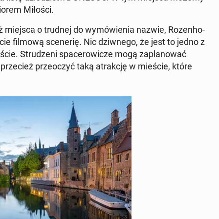
io­rem Miłości.
miejsca o trudnej do wy­mó­wie­nia nazwie, Ro­zen­ho­
cie filmową sce­ne­rię. Nic dziw­ne­go, że jest to jedno z
ście. Stru­dze­ni spa­ce­ro­wi­cze mogą za­pla­no­wać
ze­cież prze­oczyć taką atrak­cję w mieście, które