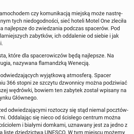
sa­mo­cho­dem czy ko­mu­ni­ka­cją miejską może na­strę­
ż­nym tych nie­do­god­no­ści, sieć hoteli Motel One zleciła
a naj­lep­sze do zwie­dza­nia podczas spa­ce­rów. Pod
­niej­szych za­byt­ków, ich od­da­le­nie od siebie i jak
i.
ta, które dla spa­ce­ro­wi­czów będą naj­lep­sze. Na
Brugia, na­zy­wa­na fla­mandz­ką Wenecją.
 od­wie­dza­ją­cych wy­jąt­ko­wą at­mos­fe­rą. Spacer
niu 366 stopni ze szczytu dzwon­ni­cy można po­dzi­wiać
alszej wę­drów­ki, bowiem ten zabytek został wpisany na
Rynku Głów­ne­go.
d od­wie­dza­ją­cy­mi roz­to­czy się stąd niemal pocz­tów­
ca­mi. Od­da­la­jąc się nieco od ści­słe­go centrum można
o­ścio­łem i białymi domkami, uzna­wa­ny jest za jedno z
ne na listę dzie­dzic­twa UNESCO. W tym miejscu możemy