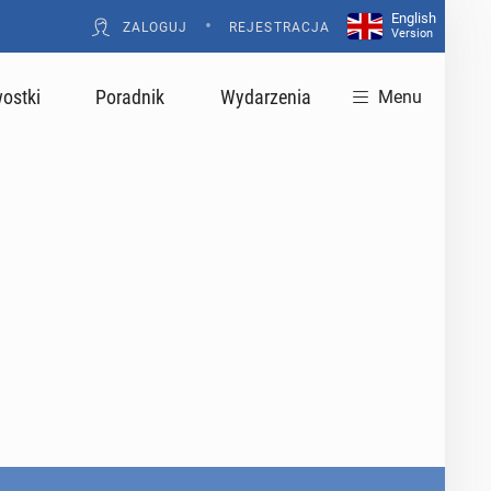
English
•
ZALOGUJ
REJESTRACJA
Version
ostki
Poradnik
Wydarzenia
Menu