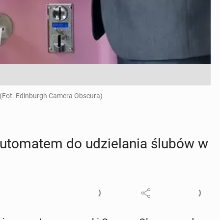
 (Fot. Edinburgh Camera Obscura)
e au­to­ma­tem do udzie­la­nia ślubów w