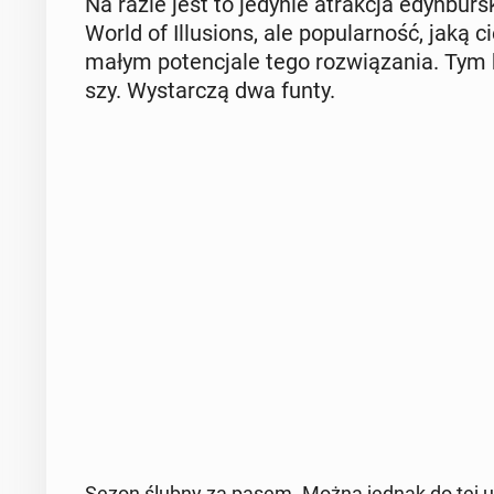
Na razie jest to jedynie atrak­cja edyn­bur
World of Il­lu­sions, ale po­pu­lar­ność, jaką 
ma­łym po­ten­cja­le tego roz­wią­za­nia. Tym 
szy. Wy­star­czą dwa funty.
Sezon ślubny za pasem. Można jednak do tej uro­