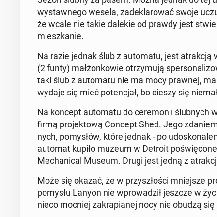
wy­staw­ne­go wesela, za­de­kla­ro­wać swoje ucz
że wcale nie takie dalekie od prawdy jest stwier­
miesz­ka­nie.
Na razie jednak ślub z au­to­ma­tu, jest atrak­cją
(2 funty) mał­żon­ko­wie otrzy­mu­ją sper­so­na­li­zo­
taki ślub z au­to­ma­tu nie ma mocy prawnej, ma
wydaje się mieć po­ten­cjał, bo cieszy się nie­ma­ł
Na koncept au­to­ma­tu do ce­re­mo­nii ślub­nych 
firmą pro­jek­to­wą Concept Shed. Jego zdaniem t
nych, po­my­słów, które jednak - po udo­sko­na­le
automat kupiło muzeum w Detroit po­świę­co­ne hi­st
Me­cha­ni­cal Museum. Drugi jest jedną z atrak­cj
Może się okazać, że w przy­szło­ści mniej­sze pro
pomysłu Lanyon nie wpro­wa­dził jeszcze w życi
nieco mocniej za­kra­pia­nej nocy nie obudzą się z