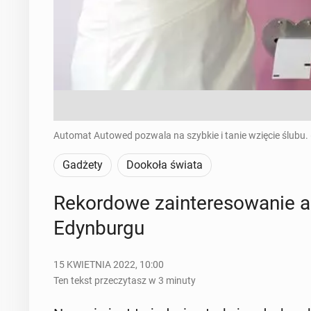
Automat Autowed pozwala na szybkie i tanie wzięcie ślubu.
Gadżety
Dookoła świata
Re­kor­do­we za­in­te­re­so­wa­ni
Edyn­bur­gu
15 KWIETNIA 2022, 10:00
Ten tekst przeczytasz w 3 minuty