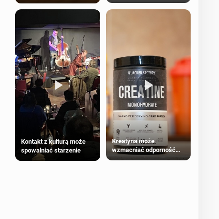
bezpieczne dla
większości dorosłych
Kreatyna może
Kontakt z kulturą może
wzmacniać odporność
spowalniać starzenie
przeciw nowotworom