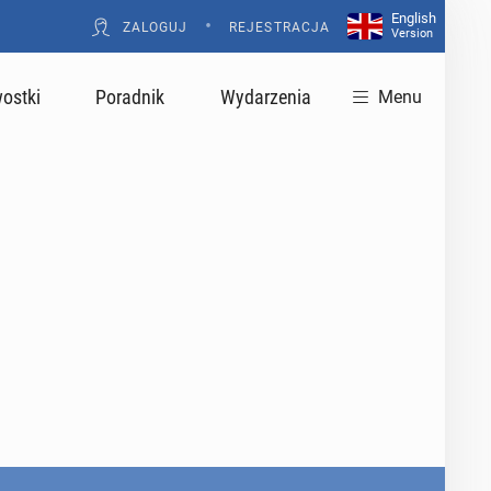
English
•
ZALOGUJ
REJESTRACJA
Version
ostki
Poradnik
Wydarzenia
Menu