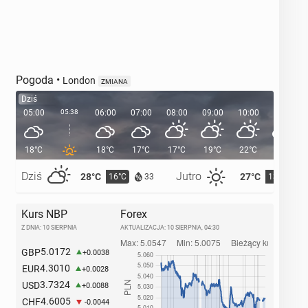
Pogoda
•
London
ZMIANA
Dziś
05:00
05:38
06:00
07:00
08:00
09:00
10:00
11:00
18°C
18°C
17°C
17°C
19°C
22°C
24°C
Dziś
Jutro
28°C
27°C
16°C
13°C
33
Kurs NBP
Forex
Z DNIA: 10 SIERPNIA
AKTUALIZACJA:
10 SIERPNIA, 04:30
5.0172
GBP
+0.0038
4.3010
EUR
+0.0028
3.7324
USD
+0.0088
4.6005
CHF
-0.0044