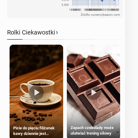
Źródło: currencybeacon.com
›
Rolki Ciekawostki
Zapach czekolady może
Picie do pięciu filiżanek
ułatwiać trening siłowy
kawy dziennie jest