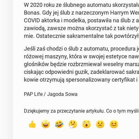
W 2020 roku ze ślub­ne­go au­to­ma­tu sko­rzy­sta­
Bonas. Gdy jej ślub z na­rze­czo­nym Harrym We
COVID aktorka i modelka, po­sta­wi­ła na ślub z au­
zawiodą, zawsze można sko­rzy­stać z tak nie­ty­po
mie. Osta­tecz­nie sa­kra­men­tal­ne tak po­wtó­rzy­
Jeśli zaś chodzi o ślub z au­to­ma­tu, pro­ce­du­ra 
różowej maszyny, która w swojej es­te­ty­ce na­wi
gło­śni­ków będzie roz­brzmie­wał weselny marsz
ci­ska­jąc od­po­wied­ni guzik, za­de­kla­ro­wać sa­
ko­wie otrzy­mu­ją sper­so­na­li­zo­wa­ny cer­ty­fi­kat 
PAP Life / Jagoda Sowa
Dziękujemy za przeczytanie artykułu. Co o tym myśl