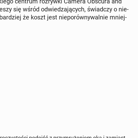
­skie­go centrum roz­ryw­ki Camera Obscura and
cieszy się wśród od­wie­dza­ją­cych, świad­czy o nie­
bar­dziej że koszt jest nie­po­rów­ny­wal­nie mniej­
czy­sto­ści podejść z przy­mru­że­niem oka i zamiast