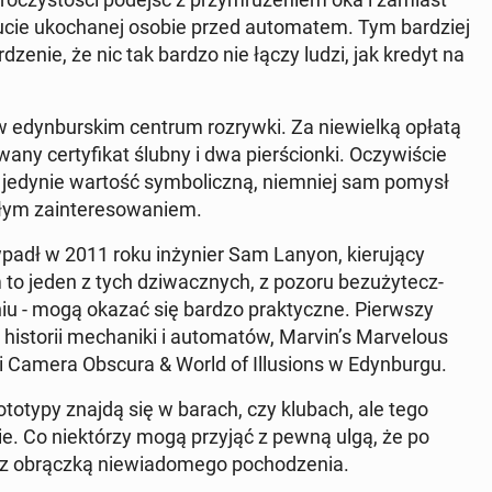
ucie uko­cha­nej osobie przed au­to­ma­tem. Tym bar­dziej
dze­nie, że nic tak bardzo nie łączy ludzi, jak kredyt na
 w edyn­bur­skim centrum roz­ryw­ki. Za nie­wiel­ką opłatą
wa­ny cer­ty­fi­kat ślubny i dwa pier­ścion­ki. Oczy­wi­ście
 jedynie wartość sym­bo­licz­ną, nie­mniej sam pomysł
ym za­in­te­re­so­wa­niem.
wpadł w 2011 roku in­ży­nier Sam Lanyon, kie­ru­ją­cy
o jeden z tych dzi­wacz­nych, z pozoru bez­u­ży­tecz­
­niu - mogą okazać się bardzo prak­tycz­ne. Pierw­szy
o­rii me­cha­ni­ki i au­to­ma­tów, Marvin’s Ma­rve­lo­us
i Camera Obscura & World of Il­lu­sions w Edyn­bur­gu.
­to­ty­py znajdą się w barach, czy klubach, ale tego
e. Co nie­któ­rzy mogą przyjąć z pewną ulgą, że po
 ob­rącz­ką nie­wia­do­me­go po­cho­dze­nia.