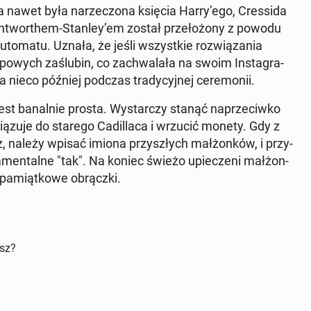
ła nawet była na­rze­czo­na księcia Harry’ego, Cres­si­da
n­twor­them-Stanley’em został prze­ło­żo­ny z powodu
to­ma­tu. Uznała, że jeśli wszyst­kie roz­wią­za­nia
­wych za­ślu­bin, co za­chwa­la­ła na swoim In­sta­gra­
ła nieco później podczas tra­dy­cyj­nej ce­re­mo­nii.
jest ba­nal­nie prosta. Wy­star­czy stanąć na­prze­ciw­ko
ą­zu­je do starego Ca­dil­la­ca i wrzucić monety. Gdy z
, należy wpisać imiona przy­szłych mał­żon­ków, i przy­
kra­men­tal­ne "tak". Na koniec świeżo upie­cze­ni mał­żon­
i pa­miąt­ko­we ob­rącz­ki.
isz?