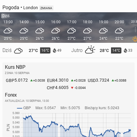
Pogoda
•
London
ZMIANA
Dziś
13:00
14:00
15:00
16:00
17:00
18:00
19:00
20:00
20:
25°C
25°C
26°C
26°C
27°C
27°C
24°C
22°C
Dziś
Jutro
27°C
28°C
16°C
14°C
49
33
Kurs NBP
Z DNIA: 10 SIERPNIA
5.0172
4.3010
3.7324
GBP
EUR
USD
+0.0038
+0.0028
+0.0088
4.6005
CHF
-0.0044
Forex
AKTUALIZACJA:
10 SIERPNIA, 13:30