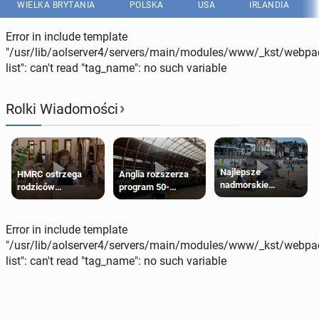
WIELKA BRYTANIA
POLSKA
USA
IRLANDIA
Error in include template
"/usr/lib/aolserver4/servers/main/modules/www/_kst/webpac
list": can't read "tag_name": no such variable
›
Rolki Wiadomości
Najlepsze
HMRC ostrzega
Anglia rozszerza
nadmorskie
rodziców
program 50-
miasteczko blisko
pobierających Child
procentowych
Londynu
Benefit. Mogą być
zniżek kolejowych
zobowiązani do
na 18-latków
Error in include template
zwrotu zasiłku
"/usr/lib/aolserver4/servers/main/modules/www/_kst/webpac
list": can't read "tag_name": no such variable