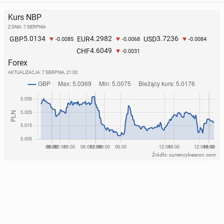
Kurs NBP
Z DNIA: 7 SIERPNIA
5.0134
4.2982
3.7236
GBP
EUR
USD
-0.0085
-0.0068
-0.0084
4.6049
CHF
-0.0031
Forex
AKTUALIZACJA:
7 SIERPNIA, 21:00
Źródło: currencybeacon.com