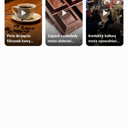
Zapach czekolady
Kontakt z kulturą
Picie do pięciu
może ułatwiać
może spowalniać
filiżanek kawy
trening siłowy
starzenie
dziennie jest
bezpieczne dla
większości
dorosłych