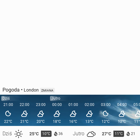
Pogoda
•
London
ZMIANA
Dziś
Jutro
21:00
22:00
23:00
00:00
01:00
02:00
03:00
04:00
05:
22°C
21°C
20°C
18°C
16°C
13°C
12°C
12°C
11
Dziś
Jutro
25°C
27°C
10°C
11°C
36
21