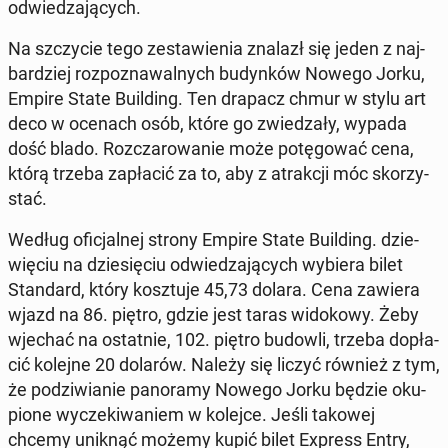
od­wie­dza­ją­cych.
Na szczy­cie tego ze­sta­wie­nia znalazł się jeden z naj­
bar­dziej roz­po­zna­wal­nych bu­dyn­ków Nowego Jorku,
Empire State Bu­il­ding. Ten drapacz chmur w stylu art
deco w ocenach osób, które go zwie­dza­ły, wypada
dość blado. Roz­cza­ro­wa­nie może po­tę­go­wać cena,
którą trzeba za­pła­cić za to, aby z atrak­cji móc sko­rzy­
stać.
Według ofi­cjal­nej strony Empire State Bu­il­ding. dzie­
wię­ciu na dzie­się­ciu od­wie­dza­ją­cych wybiera bilet
Stan­dard, który kosz­tu­je 45,73 dolara. Cena zawiera
wjazd na 86. piętro, gdzie jest taras wi­do­ko­wy. Żeby
wjechać na ostat­nie, 102. piętro budowli, trzeba do­pła­
cić kolejne 20 dolarów. Należy się liczyć również z tym,
że po­dzi­wia­nie pa­no­ra­my Nowego Jorku będzie oku­
pio­ne wy­cze­ki­wa­niem w kolejce. Jeśli takowej
chcemy uniknąć możemy kupić bilet Express Entry,