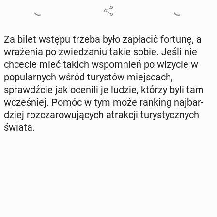
Za bilet wstępu trzeba było za­pła­cić fortunę, a
wra­że­nia po zwie­dza­niu takie sobie. Jeśli nie
chcecie mieć takich wspo­mnień po wizycie w
po­pu­lar­nych wśród tu­ry­stów miej­scach,
sprawdź­cie jak ocenili je ludzie, którzy byli tam
wcze­śniej. Pomóc w tym może ranking naj­bar­
dziej roz­cza­ro­wu­ją­cych atrak­cji tu­ry­stycz­nych
świata.