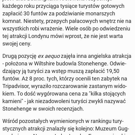
każdego roku przy­cią­ga tysiące tu­ry­stów go­to­wych
za­pła­cić 30 funtów za po­dzi­wia­nie mo­nar­szych
komnat. Nie­ste­ty, prze­pych pa­ła­co­wych wnętrz nie na
wszyst­kich robi wra­że­nie. Wiele osób po od­wie­dze­niu
tej atrak­cji Londynu mówi wprost, że nie jest warta
swojej ceny.
Drugą pozycję
ex aequo
zajęła inna an­giel­ska atrak­cja
- po­ło­żo­na w Wilt­shi­re budowla Sto­ne­hen­ge. Od­wie­
dza­ją­cy ją turyści za wstęp muszą za­pła­cić 19,50
funtów. Aż 8 proc. tych, którzy ocenili ten zabytek na
Tri­pa­dvi­sor, wy­ra­zi­ło roz­cza­ro­wa­nie za­sta­nym wi­do­
kiem. To dość wy­gó­ro­wa­na cena za "kilka sto­ją­cych
kamieni" - jak nie­za­do­wo­le­ni turyści zwykli nazywać
Sto­ne­hen­ge w swoich re­cen­zjach.
Wśród po­zo­sta­łych wy­mie­nio­nych w ran­kin­gu tu­ry­
stycz­nych atrak­cji zna­la­zły się kolejno: Muzeum Gug­