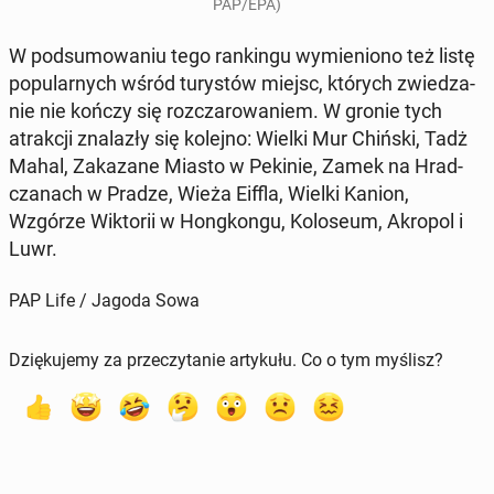
PAP/EPA)
W pod­su­mo­wa­niu tego ran­kin­gu wy­mie­nio­no też listę
po­pu­lar­nych wśród tu­ry­stów miejsc, których zwie­dza­
nie nie kończy się roz­cza­ro­wa­niem. W gronie tych
atrak­cji zna­la­zły się kolejno: Wielki Mur Chiński, Tadż
Mahal, Za­ka­za­ne Miasto w Pekinie, Zamek na Hrad­
cza­nach w Pradze, Wieża Eiffla, Wielki Kanion,
Wzgórze Wik­to­rii w Hong­kon­gu, Ko­lo­seum, Akropol i
Luwr.
PAP Life / Jagoda Sowa
Dziękujemy za przeczytanie artykułu. Co o tym myślisz?