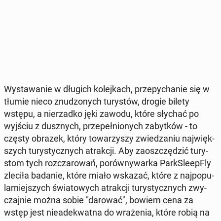
Wy­sta­wa­nie w długich ko­lej­kach, prze­py­cha­nie się w
tłumie nieco znu­dzo­nych tu­ry­stów, drogie bilety
wstępu, a nie­rzad­ko jęki zawodu, które słychać po
wyjściu z dusz­nych, prze­peł­nio­nych za­byt­ków - to
częsty obrazek, który to­wa­rzy­szy zwie­dza­niu naj­więk­
szych tu­ry­stycz­nych atrak­cji. Aby za­osz­czę­dzić tu­ry­
stom tych roz­cza­ro­wań, po­rów­ny­war­ka Park­Sle­ep­Fly
zleciła badanie, które miało wskazać, które z naj­po­pu­
lar­niej­szych świa­to­wych atrak­cji tu­ry­stycz­nych zwy­
czaj­nie można sobie "darować", bowiem cena za
wstęp jest nie­ade­kwat­na do wra­że­nia, które robią na