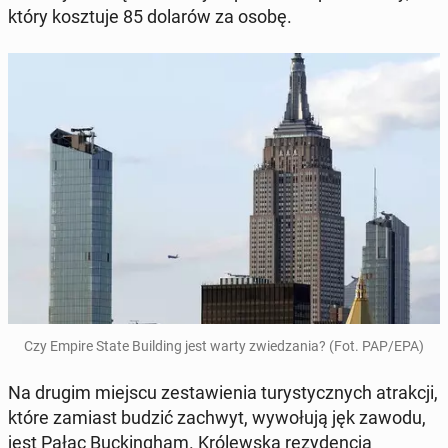
który kosz­tu­je 85 dolarów za osobę.
Czy Empire State Bu­il­ding jest warty zwie­dza­nia? (Fot. PAP/EPA)
Na drugim miejscu ze­sta­wie­nia tu­ry­stycz­nych atrak­cji,
które zamiast budzić zachwyt, wy­wo­łu­ją jęk zawodu,
jest Pałac Buc­kin­gham. Kró­lew­ska re­zy­den­cja