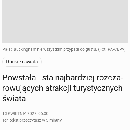
Pałac Buckingham nie wszystkim przypadł do gustu. (Fot. PAP/EPA)
Dookoła świata
Po­wsta­ła lista naj­bar­dziej roz­cza­
ro­wu­ją­cych atrak­cji tu­ry­stycz­nych
świata
13 KWIETNIA 2022, 06:00
Ten tekst przeczytasz w 3 minuty