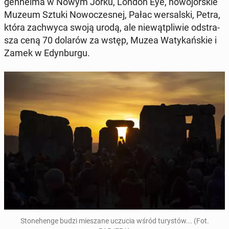
gen­he­ima w Nowym Jorku, London Eye, no­wo­jor­skie
Muzeum Sztuki No­wo­cze­snej, Pałac wer­sal­ski, Petra,
która za­chwy­ca swoją urodą, ale nie­wąt­pli­wie od­stra­
sza ceną 70 dolarów za wstęp, Muzea Wa­ty­kań­skie i
Zamek w Edyn­bur­gu.
Sto­ne­hen­ge budzi mie­sza­ne uczucia wśród tu­ry­stów... (Fot.