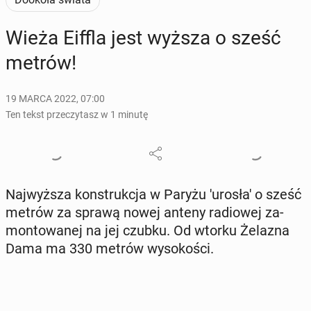
Wieża Eiffla jest wyższa o sześć
metrów!
19 MARCA 2022, 07:00
Ten tekst przeczytasz w 1 minutę
Naj­wyż­sza kon­struk­cja w Paryżu 'u­ro­sła' o sześć
metrów za sprawą nowej anteny ra­dio­wej za­
mon­to­wa­nej na jej czubku. Od wtorku Żelazna
Dama ma 330 metrów wy­so­ko­ści.