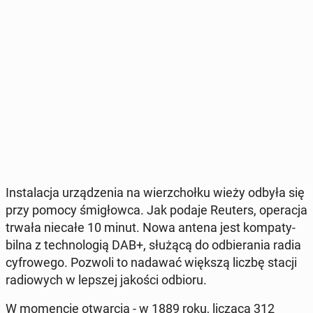
In­sta­la­cja urzą­dze­nia na wierz­choł­ku wieży odbyła się
przy pomocy śmi­głow­ca. Jak podaje Reuters, ope­ra­cja
trwała niecałe 10 minut. Nowa antena jest kom­pa­ty­
bil­na z tech­no­lo­gią DAB+, służącą do od­bie­ra­nia radia
cy­fro­we­go. Pozwoli to nadawać większą liczbę stacji
ra­dio­wych w lepszej jakości odbioru.
W mo­men­cie otwar­cia - w 1889 roku, licząca 312