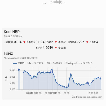
Ładuję...
Kurs NBP
Z DNIA: 7 SIERPNIA
5.0134
4.2982
3.7236
GBP
EUR
USD
-0.0085
-0.0068
-0.0084
4.6049
CHF
-0.0031
Forex
AKTUALIZACJA:
7 SIERPNIA, 02:10
Źródło: currencybeacon.com