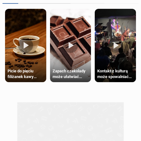
Zapach czekolady
Kontakt z kulturą
Picie do pięciu
może ułatwiać
może spowalniać
filiżanek kawy
trening siłowy
starzenie
dziennie jest
bezpieczne dla
większości
dorosłych