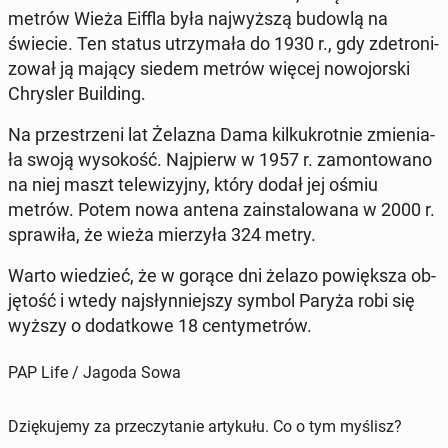
metrów Wieża Eiffla była naj­wyż­szą budowlą na
świecie. Ten status utrzy­ma­ła do 1930 r., gdy zde­tro­ni­
zo­wał ją mający siedem metrów więcej no­wo­jor­ski
Chry­sler Bu­il­ding.
Na prze­strze­ni lat Żelazna Dama kil­ku­krot­nie zmie­nia­
ła swoją wy­so­kość. Naj­pierw w 1957 r. za­mon­to­wa­no
na niej maszt te­le­wi­zyj­ny, który dodał jej ośmiu
metrów. Potem nowa antena za­in­sta­lo­wa­na w 2000 r.
spra­wi­ła, że wieża mie­rzy­ła 324 metry.
Warto wie­dzieć, że w gorące dni żelazo po­więk­sza ob­
ję­tość i wtedy naj­słyn­niej­szy symbol Paryża robi się
wyższy o do­dat­ko­we 18 cen­ty­me­trów.
PAP Life / Jagoda Sowa
Dziękujemy za przeczytanie artykułu. Co o tym myślisz?