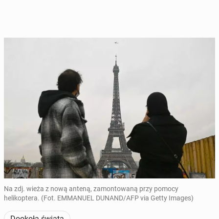
Na zdj. wieża z nową anteną, zamontowaną przy pomocy
helikoptera. (Fot. EMMANUEL DUNAND/AFP via Getty Images)
Dookoła świata