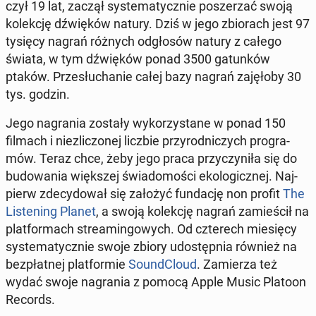
czył 19 lat, zaczął sys­te­ma­tycz­nie po­sze­rzać swoją
ko­lek­cję dźwię­ków natury. Dziś w jego zbio­rach jest 97
tysięcy nagrań różnych od­gło­sów natury z całego
świata, w tym dźwię­ków ponad 3500 ga­tun­ków
ptaków. Prze­słu­cha­nie całej bazy nagrań za­ję­ło­by 30
tys. godzin.
Jego na­gra­nia zostały wy­ko­rzy­sta­ne w ponad 150
filmach i nie­zli­czo­nej liczbie przy­rod­ni­czych pro­gra­
mów. Teraz chce, żeby jego praca przy­czy­ni­ła się do
bu­do­wa­nia więk­szej świa­do­mo­ści eko­lo­gicz­nej. Naj­
pierw zde­cy­do­wał się założyć fun­da­cję non profit
The
Li­ste­ning Planet
, a swoją ko­lek­cję nagrań za­mie­ścił na
plat­for­mach stre­amin­go­wych. Od czte­rech mie­się­cy
sys­te­ma­tycz­nie swoje zbiory udo­stęp­nia również na
bez­płat­nej plat­for­mie
So­undC­lo­ud
. Za­mie­rza też
wydać swoje na­gra­nia z pomocą Apple Music Platoon
Records.