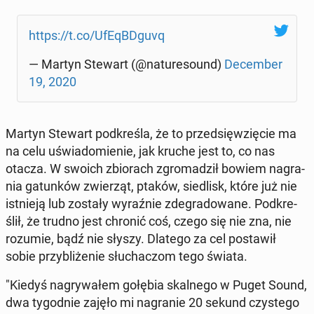
https://t.co/UfE­qBD­gu­vq
— Martyn Stewart (@na­tu­re­so­und)
De­cem­ber
19, 2020
Martyn Stewart pod­kre­śla, że to przed­się­wzię­cie ma
na celu uświa­do­mie­nie, jak kruche jest to, co nas
otacza. W swoich zbio­rach zgro­ma­dził bowiem na­gra­
nia ga­tun­ków zwie­rząt, ptaków, sie­dlisk, które już nie
ist­nie­ją lub zostały wy­raź­nie zde­gra­do­wa­ne. Pod­kre­
ślił, że trudno jest chronić coś, czego się nie zna, nie
rozumie, bądź nie słyszy. Dlatego za cel po­sta­wił
sobie przy­bli­że­nie słu­cha­czom tego świata.
"Kiedyś na­gry­wa­łem gołębia skal­ne­go w Puget Sound,
dwa ty­go­dnie zajęło mi na­gra­nie 20 sekund czy­ste­go