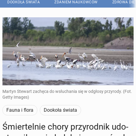
DOOKOŁA ŚWIATA
ZDANIEM NAUKOWCÓW
ZDROWA DIE
Martyn Stewart zachęca do wsłuchania się w odgłosy przyrody. (Fot.
Getty Images)
Fauna i flora
Dookoła świata
Śmier­tel­nie chory przy­rod­nik udo­