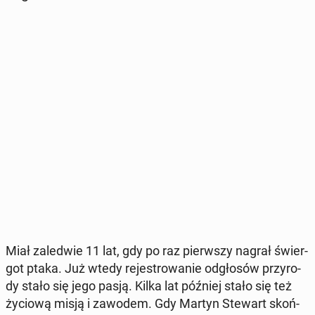
Miał za­le­d­wie 11 lat, gdy po raz pierw­szy nagrał świer­
got ptaka. Już wtedy re­je­stro­wa­nie od­gło­sów przy­ro­
dy stało się jego pasją. Kilka lat później stało się też
życiową misją i zawodem. Gdy Martyn Stewart skoń­