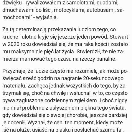
dźwięku - ry­wa­li­zo­wa­łem z sa­mo­lo­ta­mi, quadami,
dmu­cha­wa­mi do liści, mo­to­cy­kla­mi, au­to­bu­sa­mi, sa­
mo­cho­da­mi" - wy­ja­śnia.
Za tą de­ter­mi­na­cją prze­ka­za­nia ludziom tego, co
kruche i ulotne kryje się jeszcze jeden powód. Stewart
w 2020 roku do­wie­dział się, że ma raka kości i zostało
mu mak­sy­mal­nie pięć lat życia. Stwier­dził, że nie za­
mie­rza mar­no­wać tego czasu na rzeczy banalne.
Przy­zna­je, że ludzie często nie ro­zu­mie­li, jak może po­
świę­cać sześć godzin na na­gra­nie 20-se­kun­do­we­go
ma­te­ria­łu. Zachęca jednak wszyst­kich do tego, by za­
trzy­ma­li się, choć na chwilę i wsłu­cha­li w to, co często
bywa za­głu­szo­ne co­dzien­nym zgieł­kiem. I choć nigdy
nie miał pro­ble­mu z usły­sze­niem piękna tego świata,
gdy do­wie­dział się o swojej cho­ro­bie, jeszcze bar­dziej
je docenił. Wyznał, że ceni ten moment, kiedy może
iść na plażę, usiąść na piasku i po­słu­chać szumu fal,