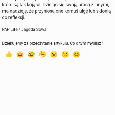
które są tak kojące. Dzieląc się swoją pracą z innymi,
ma na­dzie­ję, że przy­nio­są one komuś ulgę lub skłonią
do re­flek­sji.
PAP Life / Jagoda Sowa
Dziękujemy za przeczytanie artykułu. Co o tym myślisz?