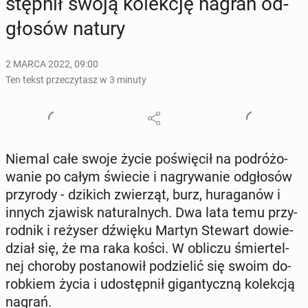
stęp­nił swoją ko­lek­cję nagrań od­
gło­sów natury
2 MARCA 2022, 09:00
Ten tekst przeczytasz w 3 minuty
Niemal całe swoje życie po­świę­cił na po­dró­żo­
wa­nie po całym świecie i na­gry­wa­nie od­gło­sów
przy­ro­dy - dzikich zwie­rząt, burz, hu­ra­ga­nów i
innych zjawisk na­tu­ral­nych. Dwa lata temu przy­
rod­nik i reżyser dźwięku Martyn Stewart do­wie­
dział się, że ma raka kości. W obliczu śmier­tel­
nej choroby po­sta­no­wił po­dzie­lić się swoim do­
rob­kiem życia i udo­stęp­nił gi­gan­tycz­ną ko­lek­cją
nagrań.