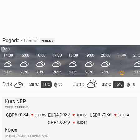
Pogoda
•
London
ZMIANA
Dziś
14:00
15:00
16:00
17:00
18:00
19:00
20:00
20:38
21:
28°C
28°C
28°C
28°C
28°C
26°C
24°C
23
Dziś
Jutro
28°C
32°C
11°C
15°C
35
18
Kurs NBP
Z DNIA: 7 SIERPNIA
5.0134
4.2982
3.7236
GBP
EUR
USD
-0.0085
-0.0068
-0.0084
4.6049
CHF
-0.0031
Forex
AKTUALIZACJA:
7 SIERPNIA, 22:00