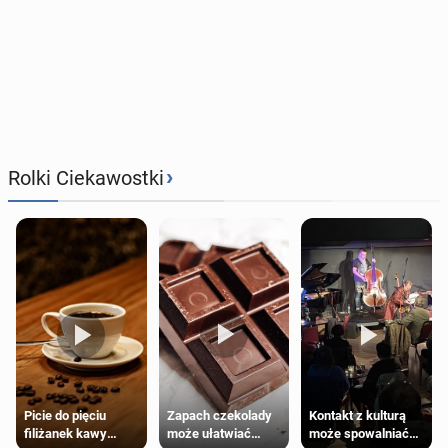
›
Rolki Ciekawostki
Zapach czekolady
Kontakt z kulturą
Picie do pięciu
może ułatwiać
może spowalniać
filiżanek kawy