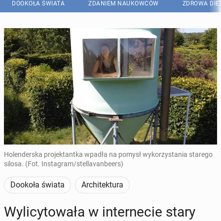
DOOKOŁA ŚWIATA
ZDANIEM NAUKOWCÓW
ZDROWA DIE
Holenderska projektantka wpadła na pomysł wykorzystania starego
silosa. (Fot. Instagram/stellavanbeers)
Dookoła świata
Architektura
Wy­li­cy­to­wa­ła w in­ter­ne­cie stary