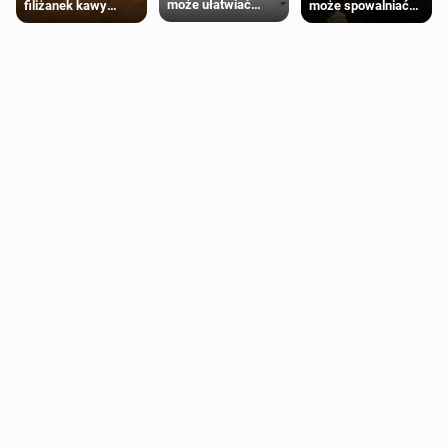
może ułatwiać
może spowalniać
filiżanek kawy
trening siłowy
starzenie
dziennie jest
bezpieczne dla
większości
dorosłych