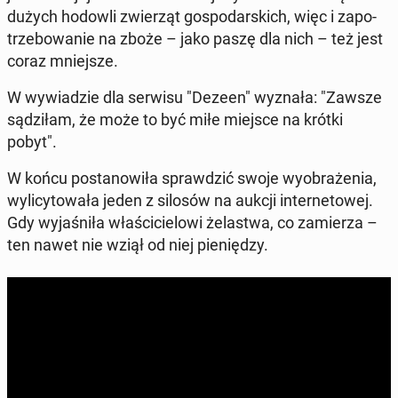
dużych hodowli zwie­rząt go­spo­dar­skich, więc i za­po­
trze­bo­wa­nie na zboże – jako paszę dla nich – też jest
coraz mniej­sze.
W wy­wia­dzie dla serwisu "Dezeen" wyznała: "Zawsze
są­dzi­łam, że może to być miłe miejsce na krótki
pobyt".
W końcu po­sta­no­wi­ła spraw­dzić swoje wy­obra­że­nia,
wy­li­cy­to­wa­ła jeden z silosów na aukcji in­ter­ne­to­wej.
Gdy wy­ja­śni­ła wła­ści­cie­lo­wi że­la­stwa, co za­mie­rza –
ten nawet nie wziął od niej pie­nię­dzy.