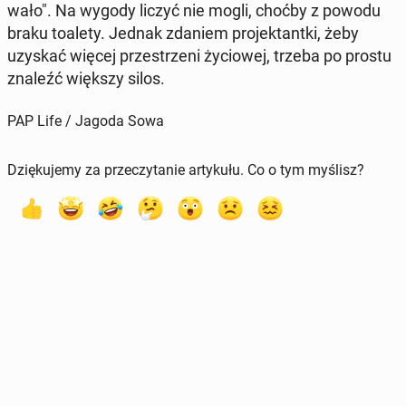
wa­ło". Na wygody liczyć nie mogli, choćby z powodu
braku toalety. Jednak zdaniem pro­jek­tant­ki, żeby
uzyskać więcej prze­strze­ni ży­cio­wej, trzeba po prostu
znaleźć większy silos.
PAP Life / Jagoda Sowa
Dziękujemy za przeczytanie artykułu. Co o tym myślisz?