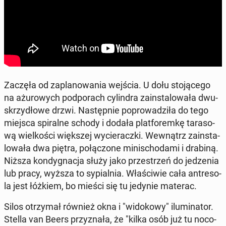
Zaczęła od za­pla­no­wa­nia wejścia. U dołu sto­ją­ce­go
na ażu­ro­wych pod­po­rach cy­lin­dra za­in­sta­lo­wa­ła dwu­
skrzy­dło­we drzwi. Na­stęp­nie po­pro­wa­dzi­ła do tego
miejsca spi­ral­ne schody i dodała plat­fo­rem­kę ta­ra­so­
wą wiel­ko­ści więk­szej wy­cie­racz­ki. We­wnątrz za­in­sta­
lo­wa­ła dwa piętra, po­łą­czo­ne mi­ni­scho­da­mi i drabiną.
Niższa kon­dy­gna­cja służy jako prze­strzeń do je­dze­nia
lub pracy, wyższa to sy­pial­nia. Wła­ści­wie cała an­tre­so­
la jest łóżkiem, bo mieści się tu jedynie materac.
Silos otrzy­mał również okna i "wi­do­ko­wy" ilu­mi­na­tor.
Stella van Beers przy­zna­ła, że "kilka osób już tu no­co­