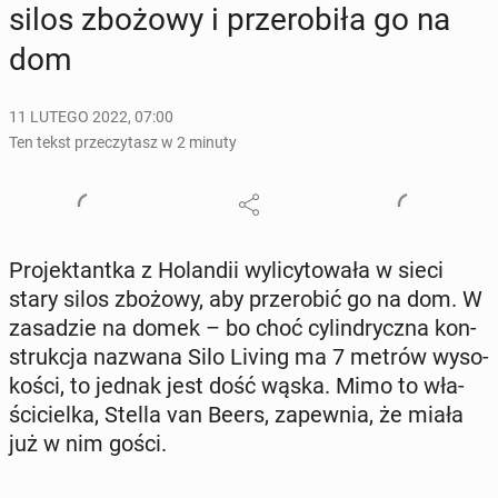
silos zbożowy i prze­ro­bi­ła go na
dom
11 LUTEGO 2022, 07:00
Ten tekst przeczytasz w 2 minuty
Pro­jek­tant­ka z Ho­lan­dii wy­li­cy­to­wa­ła w sieci
stary silos zbożowy, aby prze­ro­bić go na dom. W
za­sa­dzie na domek – bo choć cy­lin­drycz­na kon­
struk­cja nazwana Silo Living ma 7 metrów wy­so­
ko­ści, to jednak jest dość wąska. Mimo to wła­
ści­ciel­ka, Stella van Beers, za­pew­nia, że miała
już w nim gości.