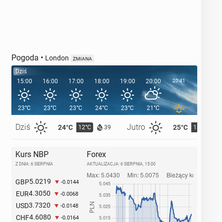
Pogoda
•
London
ZMIANA
Dziś
15:00
16:00
17:00
18:00
19:00
20:00
20:41
21:00
23°C
23°C
23°C
24°C
23°C
21°C
19°C
Dziś
Jutro
24°C
25°C
12°C
13°C
39
Kurs NBP
Forex
Z DNIA: 6 SIERPNIA
AKTUALIZACJA:
6 SIERPNIA, 15:00
5.0219
GBP
-0.0144
4.3050
EUR
-0.0068
3.7320
USD
-0.0148
4.6080
CHF
-0.0164