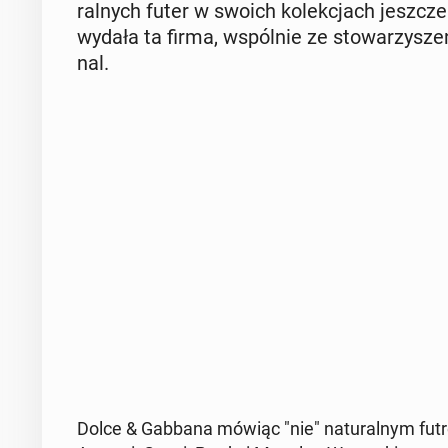
ral­nych futer w swoich ko­lek­cjach jeszcze
wydała ta firma, wspól­nie ze sto­wa­rzy­sze
nal.
Dolce & Gabbana mówiąc "nie" na­tu­ral­nym futro