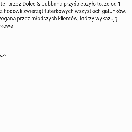
futer przez Dolce & Gabbana przy­śpie­szy­ło to, że od 1
z hodowli zwie­rząt fu­ter­ko­wych wszyst­kich ga­tun­ków.
­ga­na przez młod­szych klien­tów, którzy wy­ka­zu­ją
sko­we.
isz?