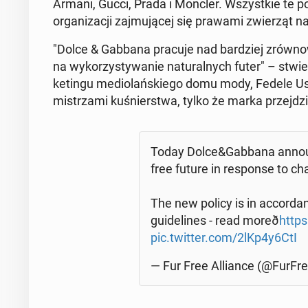
Armani, Gucci, Prada i Moncler. Wszyst­kie te pod­
or­ga­ni­za­cji zaj­mu­ją­cej się prawami zwie­rząt
"Dolce & Gabbana pracuje nad bar­dziej zrów­no­w
na wy­ko­rzy­sty­wa­nie na­tu­ral­nych futer" – stwier
ke­tin­gu me­dio­lań­skie­go domu mody, Fedele 
mi­strza­mi ku­śnier­stwa, tylko że marka przej­dzie
Today Dolce&Gabbana an­no­un
free future in re­spon­se to cha
The new policy is in ac­cor­dan­
gu­ide­li­nes - read mo­re­ð
https
pic.twitter.com/2lKp4y6CtI
— Fur Free Al­lian­ce (@Fur­Fre­