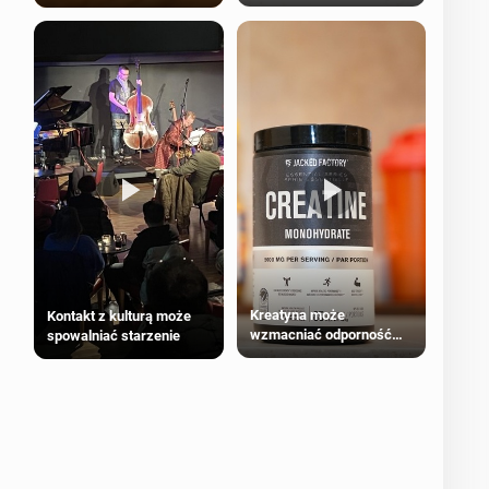
bezpieczne dla
większości dorosłych
Kreatyna może
Kontakt z kulturą może
wzmacniać odporność
spowalniać starzenie
przeciw nowotworom