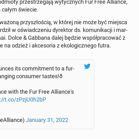
mio­ty prze­strze­ga­ją wy­tycz­nych Fur Free Al­lian­ce,
 na całym świecie.
a­żo­ną przy­szło­ścią, w której nie może być miejsca
­dził w oświad­cze­niu dy­rek­tor ds. ko­mu­ni­ka­cji i mar­
Usai. Dolce & Gabbana dalej będzie współ­pra­co­wać z
 na odzież i ak­ce­so­ria z eko­lo­gicz­ne­go futra.
­ces its com­mit­ment to a fur-
n­ging con­su­mer tastes!ð
ce with the Fur Free Al­lian­ce­'s
://t.co/zPzjU0h2bP
eAl­lian­ce)
January 31, 2022