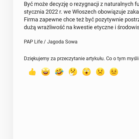
Być może decyzję o re­zy­gna­cji z na­tu­ral­nych 
stycz­nia 2022 r. we Wło­szech obo­wią­zu­je zaka
Firma zapewne chce też być po­zy­tyw­nie po­strze
dużą wraż­li­wość na kwestie etyczne i śro­do­wi­
PAP Life / Jagoda Sowa
Dziękujemy za przeczytanie artykułu. Co o tym myśl