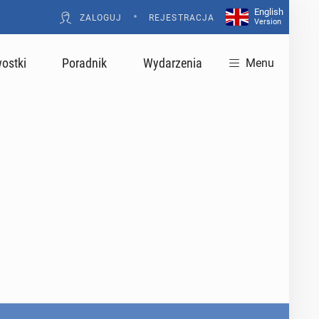
English
•
ZALOGUJ
REJESTRACJA
Version
ostki
Poradnik
Wydarzenia
Menu