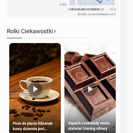
Źródło: currencybeacon.com
›
Rolki Ciekawostki
Zapach czekolady może
Picie do pięciu filiżanek
ułatwiać trening siłowy
kawy dziennie jest