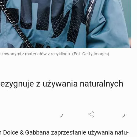
ukowanymi z materiałów z recyklingu. (Fot. Getty Images)
gnu­je z uży­wa­nia na­tu­ral­nych
h Dolce & Gabbana za­prze­sta­nie uży­wa­nia na­tu­