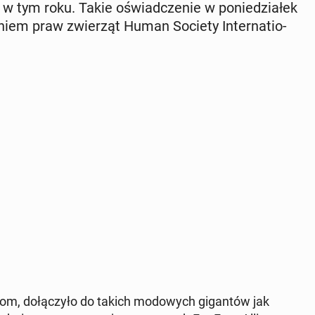
 w tym roku. Takie oświad­cze­nie w po­nie­dzia­łek
­niem praw zwie­rząt Human Society In­ter­na­tio­
m, do­łą­czy­ło do takich mo­do­wych gi­gan­tów jak