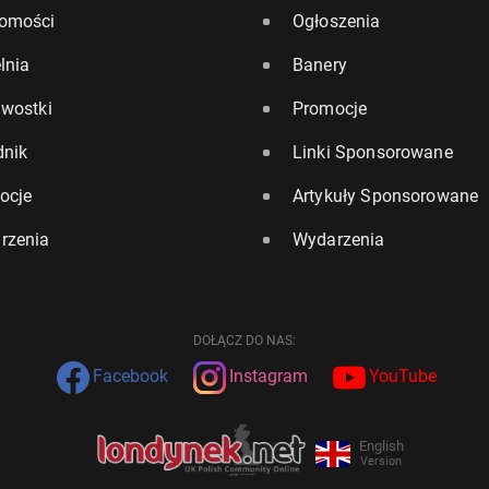
omości
Ogłoszenia
lnia
Banery
awostki
Promocje
dnik
Linki Sponsorowane
ocje
Artykuły Sponsorowane
rzenia
Wydarzenia
DOŁĄCZ DO NAS:
Facebook
Instagram
YouTube
English
Version