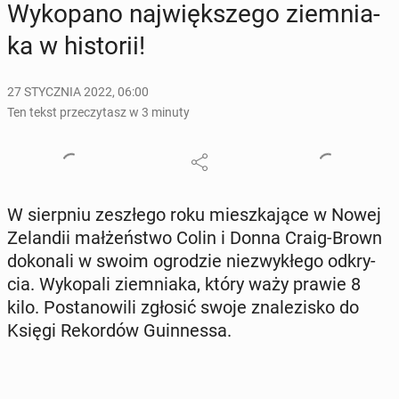
Wy­ko­pa­no naj­więk­sze­go ziem­nia­
ka w hi­sto­rii!
27 STYCZNIA 2022, 06:00
Ten tekst przeczytasz w 3 minuty
W sierp­niu ze­szłe­go roku miesz­ka­ją­ce w Nowej
Ze­lan­dii mał­żeń­stwo Colin i Donna Craig-Brown
do­ko­na­li w swoim ogro­dzie nie­zwy­kłe­go od­kry­
cia. Wy­ko­pa­li ziem­nia­ka, który waży prawie 8
kilo. Po­sta­no­wi­li zgłosić swoje zna­le­zi­sko do
Księgi Re­kor­dów Gu­in­nes­sa.