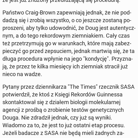
Państwo Craig-Brown za­pew­nia­ją jednak, że nie pod­
da­dzą się i zrobią wszyst­ko, o co jeszcze zostaną po­
pro­sze­ni, aby tylko udo­wod­nić, że Doug jest au­ten­tycz­
nym, a do tego re­kor­do­wym ziem­nia­kiem. Cały czas
też prze­trzy­mu­ją go w wa­run­kach, które mają za­bez­
pie­czyć go przed ze­psu­ciem, jednak martwią się, że ta
długa pro­ce­du­ra wpłynie na jego "kon­dy­cję". Przy­zna­
ją, że przez te kilka mie­się­cy ich ziem­niak stracił już
nieco na wadze.
Pytany przez dzien­ni­ka­rza "The Times" rzecz­nik SASA
po­twier­dził, że ktoś z Księgi Re­kor­dów Gu­in­nes­sa
skon­tak­to­wał się z działem bio­lo­gii mo­le­ku­lar­nej
agencji z prośbą o zro­bie­nie testów ge­ne­tycz­nych
Douga. Nie zdra­dził jednak, czy już są wyniki.
Wiadomo za to, że jest to już ostatni etap procesu.
Jeżeli badacze z SASA nie będą mieli żadnych za­