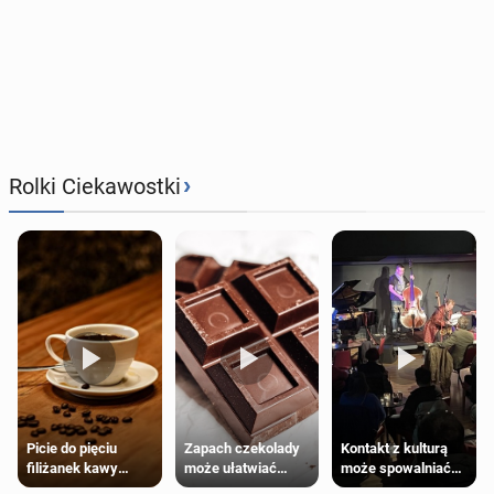
›
Rolki Ciekawostki
Zapach czekolady
Kontakt z kulturą
Picie do pięciu
może ułatwiać
może spowalniać
filiżanek kawy
trening siłowy
starzenie
dziennie jest