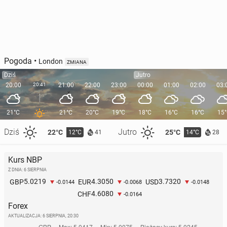
Pogoda
•
London
ZMIANA
Dziś
Jutro
20:00
20:41
21:00
22:00
23:00
00:00
01:00
02:00
03:
21°C
21°C
20°C
19°C
18°C
16°C
16°C
15
Dziś
Jutro
22°C
25°C
12°C
14°C
41
28
Kurs NBP
Z DNIA: 6 SIERPNIA
5.0219
4.3050
3.7320
GBP
EUR
USD
-0.0144
-0.0068
-0.0148
4.6080
CHF
-0.0164
Forex
AKTUALIZACJA:
6 SIERPNIA, 20:30