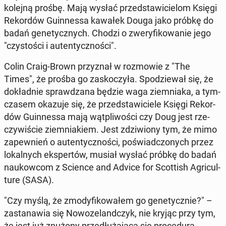
kolejną prośbę. Mają wysłać przed­sta­wi­cie­lom Księgi
Re­kor­dów Gu­in­nes­sa kawałek Douga jako próbkę do
badań ge­ne­tycz­nych. Chodzi o zwe­ry­fi­ko­wa­nie jego
"czy­sto­ści i au­ten­tycz­no­ści".
Colin Craig-Brown przy­znał w roz­mo­wie z "The
Times", że prośba go za­sko­czy­ła. Spo­dzie­wał się, że
do­kład­nie spraw­dza­na będzie waga ziem­nia­ka, a tym­
cza­sem okazuje się, że przed­sta­wi­cie­le Księgi Re­kor­
dów Gu­in­nes­sa mają wąt­pli­wo­ści czy Doug jest rze­
czy­wi­ście ziem­nia­kiem. Jest zdzi­wio­ny tym, że mimo
za­pew­nień o au­ten­tycz­no­ści, po­świad­czo­nych przez
lo­kal­nych eks­per­tów, musiał wysłać próbkę do badań
na­ukow­com z Science and Advice for Scot­tish Agri­cul­
tu­re (SASA).
"Czy myślą, że zmo­dy­fi­ko­wa­łem go ge­ne­tycz­nie?" –
za­sta­na­wia się No­wo­ze­land­czyk, nie kryjąc przy tym,
że jest już znużony prze­dłu­ża­ją­cą się pro­ce­du­rą.