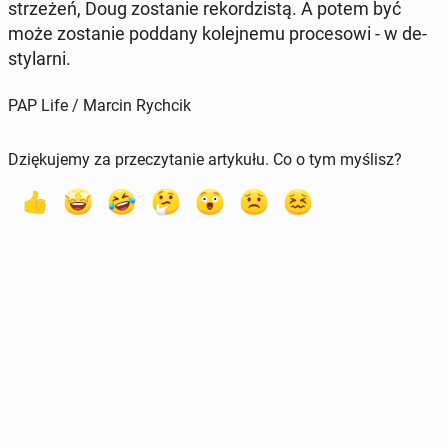
strze­żeń, Doug zo­sta­nie re­kor­dzi­stą. A potem być
może zo­sta­nie poddany ko­lej­ne­mu pro­ce­so­wi - w de­
sty­lar­ni.
PAP Life / Marcin Rychcik
Dziękujemy za przeczytanie artykułu. Co o tym myślisz?