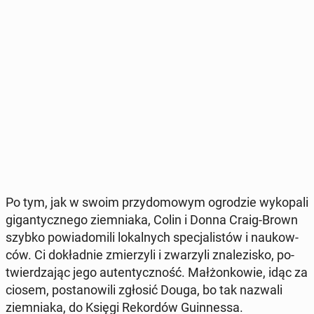
Po tym, jak w swoim przy­do­mo­wym ogro­dzie wy­ko­pa­li
gi­gan­tycz­ne­go ziem­nia­ka, Colin i Donna Craig-Brown
szybko po­wia­do­mi­li lo­kal­nych spe­cja­li­stów i na­ukow­
ców. Ci do­kład­nie zmie­rzy­li i zwa­rzy­li zna­le­zi­sko, po­
twier­dza­jąc jego au­ten­tycz­ność. Mał­żon­ko­wie, idąc za
ciosem, po­sta­no­wi­li zgłosić Douga, bo tak nazwali
ziem­nia­ka, do Księgi Re­kor­dów Gu­in­nes­sa.