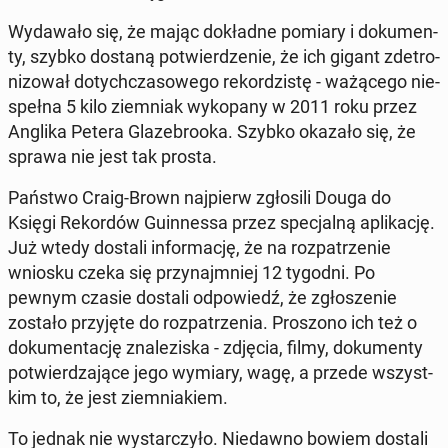
Wy­da­wa­ło się, że mając do­kład­ne pomiary i do­ku­men­
ty, szybko dostaną po­twier­dze­nie, że ich gigant zde­tro­
ni­zo­wał do­tych­cza­so­we­go re­kor­dzi­stę - wa­żą­ce­go nie­
speł­na 5 kilo ziem­niak wy­ko­pa­ny w 2011 roku przez
Anglika Petera Gla­ze­bro­oka. Szybko okazało się, że
sprawa nie jest tak prosta.
Państwo Craig-Brown naj­pierw zgło­si­li Douga do
Księgi Re­kor­dów Gu­in­nes­sa przez spe­cjal­ną apli­ka­cję.
Już wtedy dostali in­for­ma­cję, że na roz­pa­trze­nie
wniosku czeka się przy­naj­mniej 12 tygodni. Po
pewnym czasie dostali od­po­wiedź, że zgło­sze­nie
zostało przy­ję­te do roz­pa­trze­nia. Pro­szo­no ich też o
do­ku­men­ta­cję zna­le­zi­ska - zdjęcia, filmy, do­ku­men­ty
po­twier­dza­ją­ce jego wymiary, wagę, a przede wszyst­
kim to, że jest ziem­nia­kiem.
To jednak nie wy­star­czy­ło. Nie­daw­no bowiem dostali