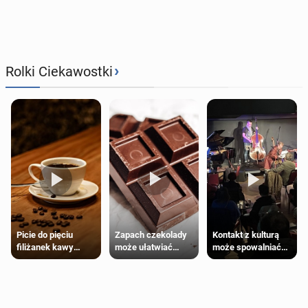
›
Rolki Ciekawostki
Zapach czekolady
Kontakt z kulturą
Picie do pięciu
może ułatwiać
może spowalniać
filiżanek kawy
trening siłowy
starzenie
dziennie jest
bezpieczne dla
większości
dorosłych