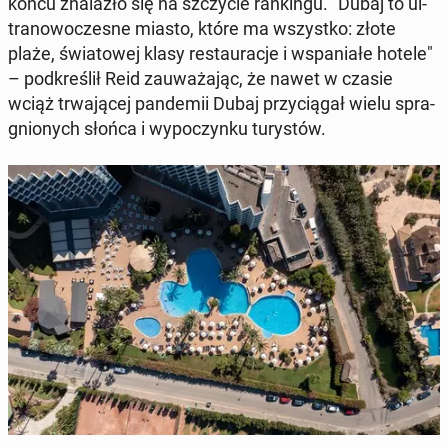
końcu zna­la­zło się na szczy­cie ran­kin­gu. "Dubaj to ul­
tra­no­wo­cze­sne miasto, które ma wszyst­ko: złote
plaże, świa­to­wej klasy re­stau­ra­cje i wspa­nia­łe hotele"
– pod­kre­ślił Reid za­uwa­ża­jąc, że nawet w czasie
wciąż trwa­ją­cej pan­de­mii Dubaj przy­cią­gał wielu spra­
gnio­nych słońca i wy­po­czyn­ku tu­ry­stów.