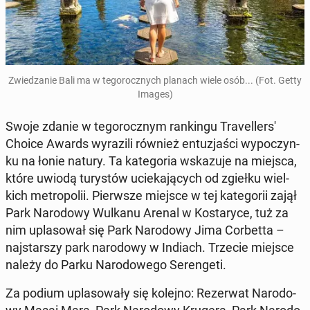
Zwie­dza­nie Bali ma w te­go­rocz­nych planach wiele osób... (Fot. Getty
Images)
Swoje zdanie w te­go­rocz­nym ran­kin­gu Tra­vel­ler­s'
Choice Awards wy­ra­zi­li również en­tu­zja­ści wy­po­czyn­
ku na łonie natury. Ta ka­te­go­ria wska­zu­je na miejsca,
które uwiodą tu­ry­stów ucie­ka­ją­cych od zgiełku wiel­
kich me­tro­po­lii. Pierw­sze miejsce w tej ka­te­go­rii zajął
Park Na­ro­do­wy Wulkanu Arenal w Ko­sta­ry­ce, tuż za
nim upla­so­wał się Park Na­ro­do­wy Jima Cor­bet­ta –
naj­star­szy park na­ro­do­wy w Indiach. Trzecie miejsce
należy do Parku Na­ro­do­we­go Se­ren­ge­ti.
Za podium upla­so­wa­ły się kolejno: Re­zer­wat Na­ro­do­