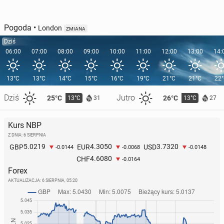
Pogoda
•
London
ZMIANA
Dziś
06:00
07:00
08:00
09:00
10:00
11:00
12:00
13:00
14:
13°C
13°C
14°C
15°C
16°C
19°C
21°C
21°C
22
Dziś
Jutro
25°C
26°C
13°C
13°C
31
27
Kurs NBP
Z DNIA: 6 SIERPNIA
5.0219
4.3050
3.7320
GBP
EUR
USD
-0.0144
-0.0068
-0.0148
4.6080
CHF
-0.0164
Forex
AKTUALIZACJA:
6 SIERPNIA, 05:20