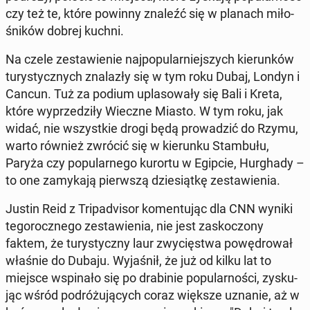
czy też te, które powinny znaleźć się w planach mi­ło­
śni­ków dobrej kuchni.
Na czele ze­sta­wie­nie naj­po­pu­lar­niej­szych kie­run­ków
tu­ry­stycz­nych zna­la­zły się w tym roku Dubaj, Londyn i
Cancun. Tuż za podium upla­so­wa­ły się Bali i Kreta,
które wy­prze­dzi­ły Wieczne Miasto. W tym roku, jak
widać, nie wszyst­kie drogi będą pro­wa­dzić do Rzymu,
warto również zwrócić się w kie­run­ku Stam­bu­łu,
Paryża czy po­pu­lar­ne­go kurortu w Egipcie, Hur­gha­dy –
to one za­my­ka­ją pierw­szą dzie­siąt­kę ze­sta­wie­nia.
Justin Reid z Tri­pa­dvi­sor ko­men­tu­jąc dla CNN wyniki
te­go­rocz­ne­go ze­sta­wie­nia, nie jest za­sko­czo­ny
faktem, że tu­ry­stycz­ny laur zwy­cię­stwa po­wę­dro­wał
właśnie do Dubaju. Wy­ja­śnił, że już od kilku lat to
miejsce wspi­na­ło się po dra­bi­nie po­pu­lar­no­ści, zy­sku­
jąc wśród po­dró­żu­ją­cych coraz większe uznanie, aż w