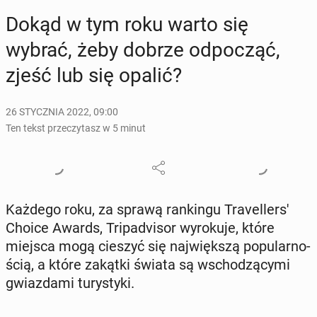
Dokąd w tym roku warto się
wybrać, żeby dobrze od­po­cząć,
zjeść lub się opalić?
26 STYCZNIA 2022, 09:00
Ten tekst przeczytasz w 5 minut
Każdego roku, za sprawą ran­kin­gu Tra­vel­ler­s'
Choice Awards, Tri­pa­dvi­sor wy­ro­ku­je, które
miejsca mogą cieszyć się naj­więk­szą po­pu­lar­no­
ścią, a które zakątki świata są wscho­dzą­cy­mi
gwiaz­da­mi tu­ry­sty­ki.