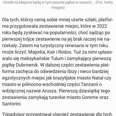
Hotele na Majorce będą w tym sezonie pękać w szwach... (Fot. Getty
Images)
Dla tych, którzy cenią sobie mniej utarte szlaki, plat­for­
ma przy­go­to­wa­ła ze­sta­wie­nie miejsc, które w 2022
roku będą zy­ski­wać na po­pu­lar­no­ści, choć sądząc po
pierw­szej trójce ze­sta­wie­nie na jej brak raczej nie na­
rze­ka­ły. Zatem na tu­ry­stycz­ny re­ne­sans w tym roku
może liczyć: Majorka, Kair i Rodos. Tuż za nimi upla­so­
wa­ło się mek­sy­kań­skie Tulum i za­my­ka­ją­cy pierw­szą
piątkę Du­brow­nik. W dalszej części ze­sta­wie­nia plat­
for­ma zachęca do od­wie­dze­nia Ibizy i nieco bar­dziej
eg­zo­tycz­nych miejsc jak bra­zy­lij­skie miasto Natal czy
miasto w pół­noc­no-wschod­niej części Tan­za­nii o
wdzięcz­nej nazwie Arusza. Pierw­szą dzie­siąt­kę tego
ze­sta­wie­nia za­my­ka­ją tu­rec­kie miasto Goreme oraz
San­to­ri­ni.
Tri­pa­dvi­sor przy­go­to­wał również ze­sta­wie­nie dla tych,