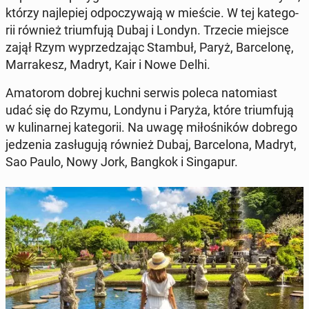
którzy naj­le­piej od­po­czy­wa­ją w mieście. W tej ka­te­go­
rii również trium­fu­ją Dubaj i Londyn. Trzecie miejsce
zajął Rzym wy­prze­dza­jąc Stambuł, Paryż, Bar­ce­lo­nę,
Mar­ra­kesz, Madryt, Kair i Nowe Delhi.
Ama­to­rom dobrej kuchni serwis poleca na­to­miast
udać się do Rzymu, Londynu i Paryża, które trium­fu­ją
w ku­li­nar­nej ka­te­go­rii. Na uwagę mi­ło­śni­ków dobrego
je­dze­nia za­słu­gu­ją również Dubaj, Bar­ce­lo­na, Madryt,
Sao Paulo, Nowy Jork, Bangkok i Sin­ga­pur.