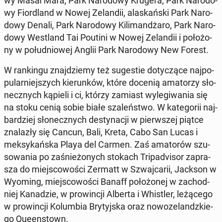
wy Masai Mara, Park Na­ro­do­wy Krugera, Park Na­ro­do­
wy Fior­dland w Nowej Ze­lan­dii, ala­skań­ski Park Na­ro­
do­wy Denali, Park Na­ro­do­wy Ki­li­man­dża­ro, Park Na­ro­
do­wy We­stland Tai Poutini w Nowej Ze­lan­dii i po­ło­żo­
ny w po­łu­dnio­wej Anglii Park Na­ro­do­wy New Forest.
W ran­kin­gu znaj­dzie­my też su­ge­stie do­ty­czą­ce naj­po­
pu­lar­niej­szych kie­run­ków, które docenią ama­to­rzy sło­
necz­nych kąpieli i ci, którzy zamiast wy­le­gi­wa­nia się
na stoku cenią sobie białe sza­leń­stwo. W ka­te­go­rii naj­
bar­dziej sło­necz­nych de­sty­na­cji w pierw­szej piątce
zna­la­zły się Cancun, Bali, Kreta, Cabo San Lucas i
mek­sy­kań­ska Playa del Carmen. Zaś ama­to­rów szu­
so­wa­nia po za­śnie­żo­nych stokach Tri­pa­dvi­sor za­pra­
sza do miej­sco­wo­ści Zermatt w Szwaj­ca­rii, Jackson w
Wyoming, miej­sco­wo­ści Banaff po­ło­żo­nej w za­chod­
niej Ka­na­dzie, w pro­win­cji Alberta i Whi­stler, le­żą­ce­go
w pro­win­cji Ko­lum­bia Bry­tyj­ska oraz no­wo­ze­landz­kie­
go Qu­een­stown.