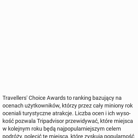
Tra­vel­ler­s' Choice Awards to ranking ba­zu­ją­cy na
ocenach użyt­kow­ni­ków, którzy przez cały miniony rok
oce­nia­li tu­ry­stycz­ne atrak­cje. Liczba ocen i ich wy­so­
kość pozwala Tri­pa­dvi­sor prze­wi­dy­wać, które miejsca
w ko­lej­nym roku będą naj­po­pu­lar­niej­szym celem
podróży, polecić te miejsca, które zyskują po­pu­lar­ność