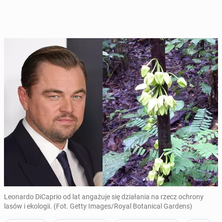
Leonardo DiCaprio od lat angażuje się działania na rzecz ochrony
lasów i ekologii. (Fot. Getty Images/Royal Botanical Gardens)