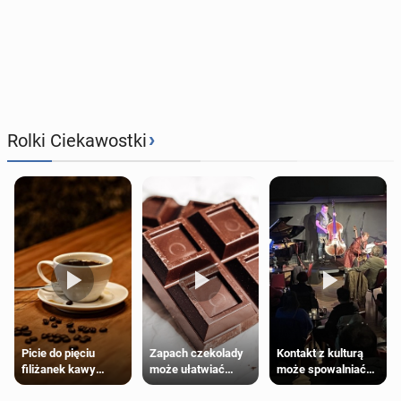
›
Rolki Ciekawostki
Zapach czekolady
Kontakt z kulturą
Picie do pięciu
może ułatwiać
może spowalniać
filiżanek kawy
trening siłowy
starzenie
dziennie jest