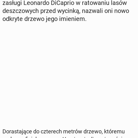
zasługi Le­onar­do Di­Ca­prio w ra­to­wa­niu lasów
desz­czo­wych przed wycinką, nazwali oni nowo
odkryte drzewo jego imie­niem.
Do­ra­sta­ją­ce do czte­rech metrów drzewo, któremu