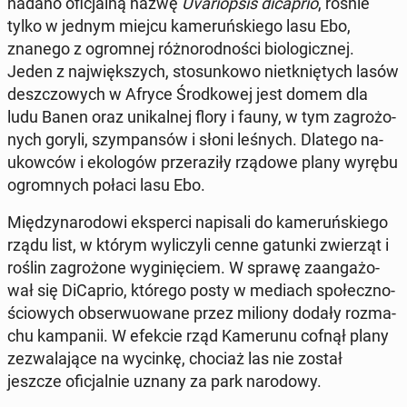
nadano ofi­cjal­ną nazwę
Uva­riop­sis di­ca­prio
, rośnie
tylko w jednym miejcu ka­me­ruń­skie­go lasu Ebo,
znanego z ogrom­nej róż­no­rod­no­ści bio­lo­gicz­nej.
Jeden z naj­więk­szych, sto­sun­ko­wo nie­tknię­tych lasów
desz­czo­wych w Afryce Środ­ko­wej jest domem dla
ludu Banen oraz uni­kal­nej flory i fauny, w tym za­gro­żo­
nych goryli, szym­pan­sów i słoni leśnych. Dlatego na­
ukow­ców i eko­lo­gów prze­ra­zi­ły rządowe plany wyrębu
ogrom­nych połaci lasu Ebo.
Mię­dzy­na­ro­do­wi eks­per­ci na­pi­sa­li do ka­me­ruń­skie­go
rządu list, w którym wy­li­czy­li cenne gatunki zwie­rząt i
roślin za­gro­żo­ne wy­gi­nię­ciem. W sprawę za­an­ga­żo­
wał się Di­Ca­prio, którego posty w mediach spo­łecz­no­
ścio­wych ob­ser­wu­owa­ne przez miliony dodały roz­ma­
chu kam­pa­nii. W efekcie rząd Ka­me­ru­nu cofnął plany
ze­zwa­la­ją­ce na wycinkę, chociaż las nie został
jeszcze ofi­cjal­nie uznany za park na­ro­do­wy.