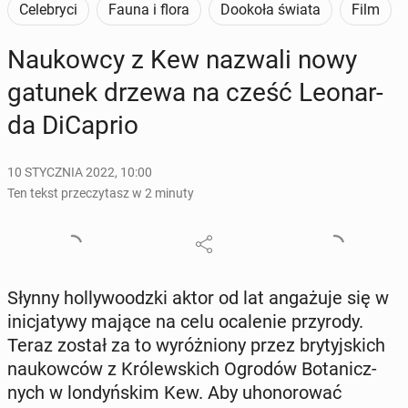
Celebryci
Fauna i flora
Dookoła świata
Film
Na­ukow­cy z Kew nazwali nowy
gatunek drzewa na cześć Le­onar­
da Di­Ca­prio
10 STYCZNIA 2022, 10:00
Ten tekst przeczytasz w 2 minuty
Słynny hol­ly­wo­odz­ki aktor od lat an­ga­żu­je się w
ini­cja­ty­wy mające na celu oca­le­nie przy­ro­dy.
Teraz został za to wy­róż­nio­ny przez bry­tyj­skich
na­ukow­ców z Kró­lew­skich Ogrodów Bo­ta­nicz­
nych w lon­dyń­skim Kew. Aby uho­no­ro­wać