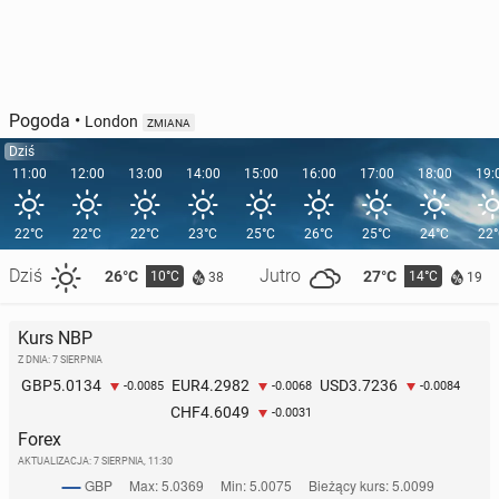
Pogoda
•
London
ZMIANA
Dziś
11:00
12:00
13:00
14:00
15:00
16:00
17:00
18:00
19:
22°C
22°C
22°C
23°C
25°C
26°C
25°C
24°C
22
Dziś
Jutro
26°C
27°C
10°C
14°C
38
19
Kurs NBP
Z DNIA: 7 SIERPNIA
5.0134
4.2982
3.7236
GBP
EUR
USD
-0.0085
-0.0068
-0.0084
4.6049
CHF
-0.0031
Forex
AKTUALIZACJA:
7 SIERPNIA, 11:30