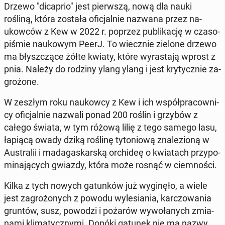
Drzewo "di­ca­prio" jest pierw­szą, nową dla nauki
rośliną, która została ofi­cjal­nie nazwana przez na­
ukow­ców z Kew w 2022 r. poprzez pu­bli­ka­cję w cza­so­
pi­śmie na­uko­wym PeerJ. To wiecz­nie zielone drzewo
ma błysz­czą­ce żółte kwiaty, które wy­ra­sta­ją wprost z
pnia. Należy do rodziny ylang ylang i jest kry­tycz­nie za­
gro­żo­ne.
W zeszłym roku na­ukow­cy z Kew i ich współ­pra­cow­ni­
cy ofi­cjal­nie nazwali ponad 200 roślin i grzybów z
całego świata, w tym różową lilię z tego samego lasu,
łapiącą owady dziką roślinę ty­to­nio­wą zna­le­zio­ną w
Au­stra­lii i ma­da­ga­skar­ską or­chi­deę o kwia­tach przy­po­
mi­na­ją­cych gwiazdy, która może rosnąć w ciem­no­ści.
Kilka z tych nowych ga­tun­ków już wy­gi­nę­ło, a wiele
jest za­gro­żo­nych z powodu wy­le­sia­nia, kar­czo­wa­nia
gruntów, susz, powodzi i pożarów wy­wo­ła­nych zmia­
na­mi kli­ma­tycz­ny­mi. Dopóki gatunek nie ma nazwy