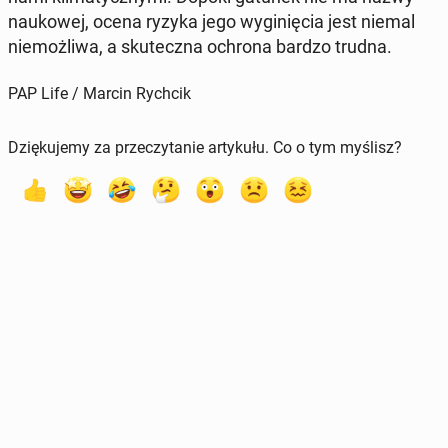
na­uko­wej, ocena ryzyka jego wy­gi­nię­cia jest niemal
nie­moż­li­wa, a sku­tecz­na ochrona bardzo trudna.
PAP Life / Marcin Rychcik
Dziękujemy za przeczytanie artykułu. Co o tym myślisz?