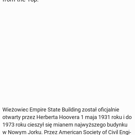
Wie­żo­wiec Empire State Bu­il­ding został ofi­cjal­nie
otwarty przez Her­ber­ta Hoovera 1 maja 1931 roku i do
1973 roku cieszył się mianem naj­wyż­sze­go budynku
w Nowym Jorku. Przez Ame­ri­can Society of Civil En­gi­