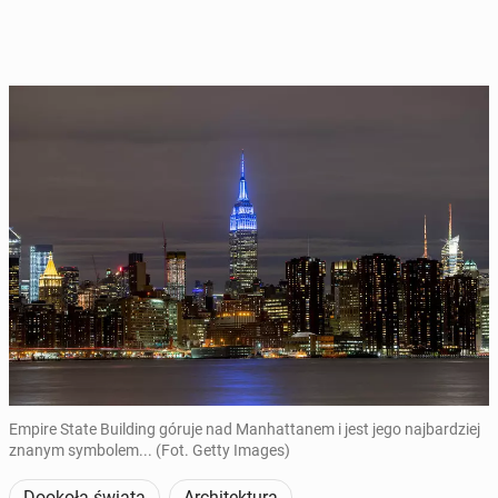
Empire State Building góruje nad Manhattanem i jest jego najbardziej
znanym symbolem... (Fot. Getty Images)
Dookoła świata
Architektura