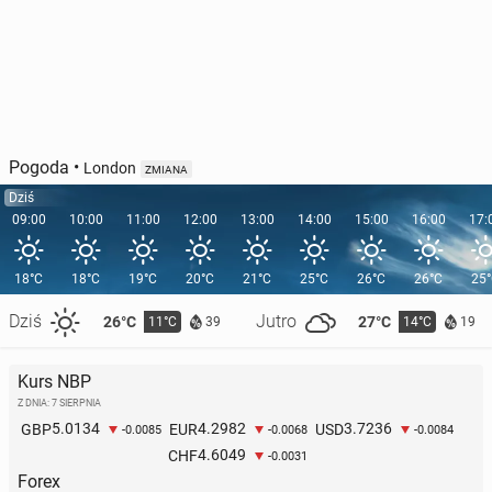
Pogoda
•
London
ZMIANA
Dziś
09:00
10:00
11:00
12:00
13:00
14:00
15:00
16:00
17:
18°C
18°C
19°C
20°C
21°C
25°C
26°C
26°C
25
Dziś
Jutro
26°C
27°C
11°C
14°C
39
19
Kurs NBP
Z DNIA: 7 SIERPNIA
5.0134
4.2982
3.7236
GBP
EUR
USD
-0.0085
-0.0068
-0.0084
4.6049
CHF
-0.0031
Forex