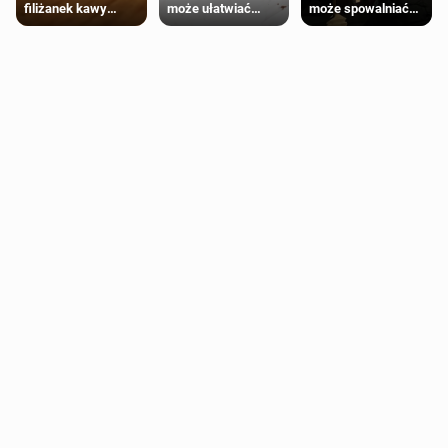
może ułatwiać
może spowalniać
filiżanek kawy
trening siłowy
starzenie
dziennie jest
bezpieczne dla
większości
dorosłych