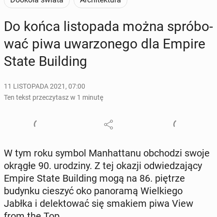
Do końca li­sto­pa­da można spró­bo­
wać piwa uwa­rzo­ne­go dla Empire
State Bu­il­ding
11 LISTOPADA 2021, 07:00
Ten tekst przeczytasz w 1 minutę
W tym roku symbol Man­hat­ta­nu ob­cho­dzi swoje
okrągłe 90. uro­dzi­ny. Z tej okazji od­wie­dza­ją­cy
Empire State Bu­il­ding mogą na 86. piętrze
budynku cieszyć oko pa­no­ra­mą Wiel­kie­go
Jabłka i de­lek­to­wać się smakiem piwa View
from the Top.