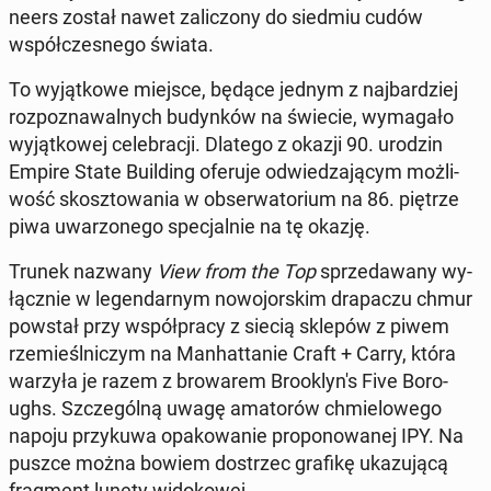
ne­ers został nawet za­li­czo­ny do siedmiu cudów
współ­cze­sne­go świata.
To wy­jąt­ko­we miejsce, będące jednym z naj­bar­dziej
roz­po­zna­wal­nych bu­dyn­ków na świecie, wy­ma­ga­ło
wy­jąt­ko­wej ce­le­bra­cji. Dlatego z okazji 90. urodzin
Empire State Bu­il­ding oferuje od­wie­dza­ją­cym moż­li­
wość skosz­to­wa­nia w ob­ser­wa­to­rium na 86. piętrze
piwa uwa­rzo­ne­go spe­cjal­nie na tę okazję.
Trunek nazwany
View from the Top
sprze­da­wa­ny wy­
łącz­nie w le­gen­dar­nym no­wo­jor­skim dra­pa­czu chmur
powstał przy współ­pra­cy z siecią sklepów z piwem
rze­mieśl­ni­czym na Man­hat­ta­nie Craft + Carry, która
warzyła je razem z bro­wa­rem Bro­okly­n's Five Bo­ro­
ughs. Szcze­gól­ną uwagę ama­to­rów chmie­lo­we­go
napoju przy­ku­wa opa­ko­wa­nie pro­po­no­wa­nej IPY. Na
puszce można bowiem do­strzec grafikę uka­zu­ją­cą
frag­ment lunety wi­do­ko­wej.