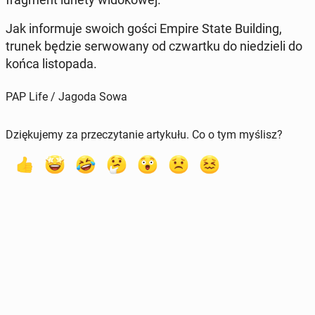
Jak in­for­mu­je swoich gości Empire State Bu­il­ding,
trunek będzie ser­wo­wa­ny od czwart­ku do nie­dzie­li do
końca li­sto­pa­da.
PAP Life / Jagoda Sowa
Dziękujemy za przeczytanie artykułu. Co o tym myślisz?