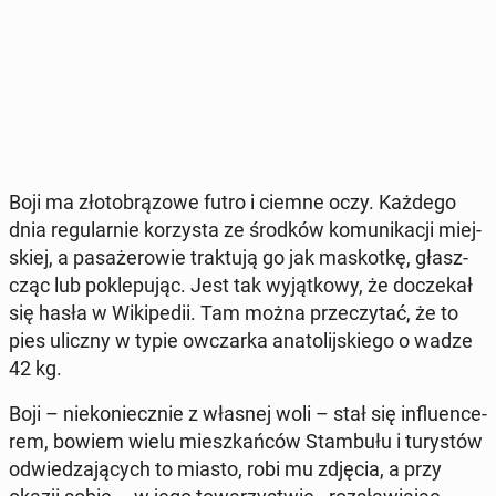
Boji ma zło­to­brą­zo­we futro i ciemne oczy. Każdego
dnia re­gu­lar­nie ko­rzy­sta ze środków ko­mu­ni­ka­cji miej­
skiej, a pa­sa­że­ro­wie trak­tu­ją go jak ma­skot­kę, głasz­
cząc lub po­kle­pu­jąc. Jest tak wy­jąt­ko­wy, że do­cze­kał
się hasła w Wi­ki­pe­dii. Tam można prze­czy­tać, że to
pies uliczny w typie owczar­ka ana­to­lij­skie­go o wadze
42 kg.
Boji – nie­ko­niecz­nie z własnej woli – stał się in­flu­en­ce­
rem, bowiem wielu miesz­kań­ców Stam­bu­łu i tu­ry­stów
od­wie­dza­ją­cych to miasto, robi mu zdjęcia, a przy