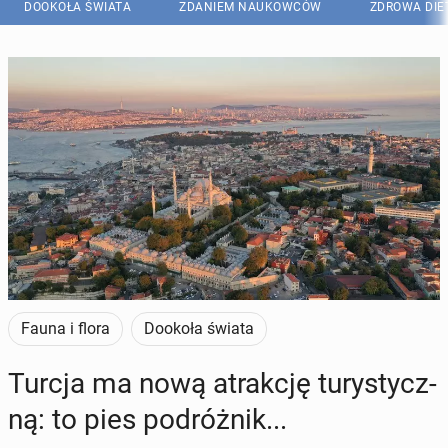
DOOKOŁA ŚWIATA
ZDANIEM NAUKOWCÓW
ZDROWA DIE
Fauna i flora
Dookoła świata
Turcja ma nową atrak­cję tu­ry­stycz­
ną: to pies po­dróż­nik...