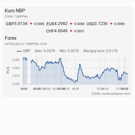
Kurs NBP
Z DNIA: 7 SIERPNIA
5.0134
4.2982
3.7236
GBP
EUR
USD
-0.0085
-0.0068
-0.0084
4.6049
CHF
-0.0031
Forex
AKTUALIZACJA:
7 SIERPNIA, 22:00
Źródło: currencybeacon.com