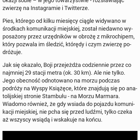
okazji sobie – w jego to­wa­rzy­stwie - roz­sła­wia­jąc
zwierzę na In­sta­gra­mie i Twit­te­rze.
Pies, którego od kilku mie­się­cy ciągle wi­dy­wa­no w
środ­kach ko­mu­ni­ka­cji miej­skiej, został nie­daw­no wy­
po­sa­żo­ny przez urzęd­ni­ków w obrożę z mi­kro­chi­pem,
który pozwala im śledzić, którędy i czym zwierzę po­
dró­żu­je.
Jak się okazało, Boji prze­jeż­dża co­dzien­nie przez co
naj­mniej 29 stacji metra (ok. 30 km). Ale nie tylko.
Jego obec­ność od­no­to­wa­no na morzu podczas
podróży na Wyspy Ksią­żę­ce, które znaj­du­ją się po ana­
to­lij­skiej stronie Stam­bu­łu - na Morzu Marmara.
Wiadomo również, że gdy wsiada do pojazdu ko­mu­ni­
ka­cji miej­skiej, nie pcha się przed ludźmi, tylko czeka
aż wszyscy wsiądą i wska­ku­je na końcu.