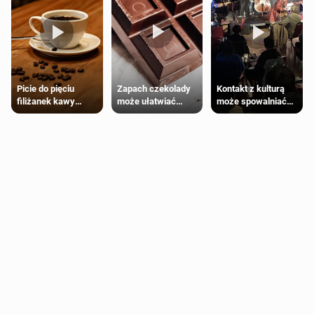
Zapach czekolady
Kontakt z kulturą
Picie do pięciu
może ułatwiać
może spowalniać
filiżanek kawy
trening siłowy
starzenie
dziennie jest
bezpieczne dla
większości
dorosłych