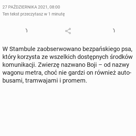
27 PAŹDZIERNIKA 2021, 08:00
Ten tekst przeczytasz w 1 minutę
W Stam­bu­le za­ob­ser­wo­wa­no bez­pań­skie­go psa,
który ko­rzy­sta ze wszel­kich do­stęp­nych środków
ko­mu­ni­ka­cji. Zwierzę nazwano Boji – od nazwy
wagonu metra, choć nie gardzi on również au­to­
bu­sa­mi, tram­wa­ja­mi i promem.