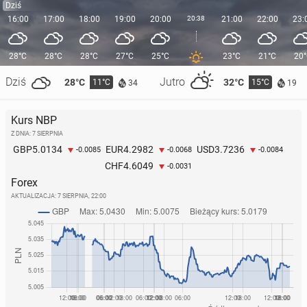
Dziś
16:00
17:00
18:00
19:00
20:00
20:38
21:00
22:00
23:
28°C
28°C
28°C
27°C
25°C
23°C
21°C
20
Dziś
Jutro
28°C
32°C
11°C
15°C
34
19
Kurs NBP
Z DNIA: 7 SIERPNIA
5.0134
4.2982
3.7236
GBP
EUR
USD
-0.0085
-0.0068
-0.0084
4.6049
CHF
-0.0031
Forex
AKTUALIZACJA:
7 SIERPNIA, 22:00