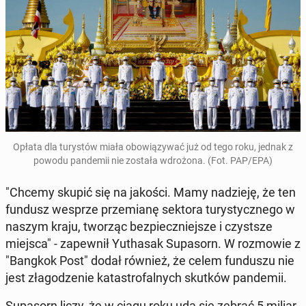
Opłata dla tu­ry­stów miała obo­wią­zy­wać już od tego roku, jednak z
powodu pan­de­mii nie została wdro­żo­na. (Fot. PAP/EPA)
"Chcemy skupić się na jakości. Mamy na­dzie­ję, że ten
fundusz wesprze prze­mia­nę sektora tu­ry­stycz­ne­go w
naszym kraju, tworząc bez­piecz­niej­sze i czyst­sze
miejsca" - za­pew­nił Yutha­sak Su­pa­sorn. W roz­mo­wie z
"Bangkok Post" dodał również, że celem fun­du­szu nie
jest zła­go­dze­nie ka­ta­stro­fal­nych skutków pan­de­mii.
Su­pa­sorn liczy, że w ciągu roku uda się zebrać 5 mi­liar­