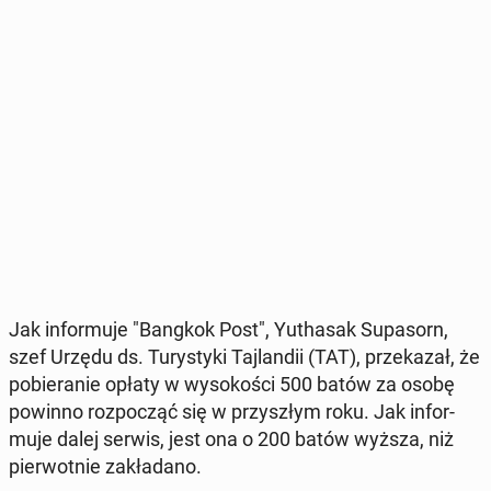
Jak in­for­mu­je "Bangkok Post", Yutha­sak Su­pa­sorn,
szef Urzędu ds. Tu­ry­sty­ki Taj­lan­dii (TAT), prze­ka­zał, że
po­bie­ra­nie opłaty w wy­so­ko­ści 500 batów za osobę
powinno roz­po­cząć się w przy­szłym roku. Jak in­for­
mu­je dalej serwis, jest ona o 200 batów wyższa, niż
pier­wot­nie za­kła­da­no.