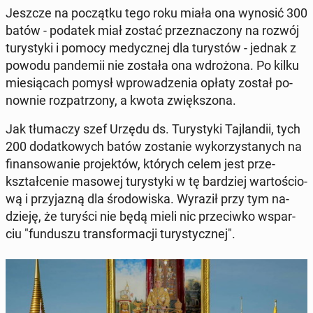
Jeszcze na po­cząt­ku tego roku miała ona wynosić 300
batów - podatek miał zostać prze­zna­czo­ny na rozwój
tu­ry­sty­ki i pomocy me­dycz­nej dla tu­ry­stów - jednak z
powodu pan­de­mii nie została ona wdro­żo­na. Po kilku
mie­sią­cach pomysł wpro­wa­dze­nia opłaty został po­
now­nie roz­pa­trzo­ny, a kwota zwięk­szo­na.
Jak tłu­ma­czy szef Urzędu ds. Tu­ry­sty­ki Taj­lan­dii, tych
200 do­dat­ko­wych batów zo­sta­nie wy­ko­rzy­sta­nych na
fi­nan­so­wa­nie pro­jek­tów, których celem jest prze­
kształ­ce­nie masowej tu­ry­sty­ki w tę bar­dziej war­to­ścio­
wą i przy­ja­zną dla śro­do­wi­ska. Wyraził przy tym na­
dzie­ję, że turyści nie będą mieli nic prze­ciw­ko wspar­
ciu "fun­du­szu trans­for­ma­cji tu­ry­stycz­nej".