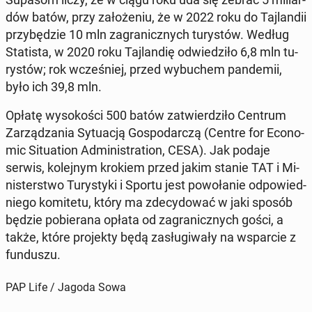
dów batów, przy za­ło­że­niu, że w 2022 roku do Taj­lan­dii
przy­bę­dzie 10 mln za­gra­nicz­nych tu­ry­stów. Według
Sta­ti­sta, w 2020 roku Taj­lan­dię od­wie­dzi­ło 6,8 mln tu­
ry­stów; rok wcze­śniej, przed wy­bu­chem pan­de­mii,
było ich 39,8 mln.
Opłatę wy­so­ko­ści 500 batów za­twier­dzi­ło Centrum
Za­rzą­dza­nia Sy­tu­acją Go­spo­dar­czą (Centre for Eco­no­
mic Si­tu­ation Ad­mi­ni­stra­tion, CESA). Jak podaje
serwis, ko­lej­nym krokiem przed jakim stanie TAT i Mi­
ni­ster­stwo Tu­ry­sty­ki i Sportu jest po­wo­ła­nie od­po­wied­
nie­go ko­mi­te­tu, który ma zde­cy­do­wać w jaki sposób
będzie po­bie­ra­na opłata od za­gra­nicz­nych gości, a
także, które pro­jek­ty będą za­słu­gi­wa­ły na wspar­cie z
fun­du­szu.
PAP Life / Jagoda Sowa