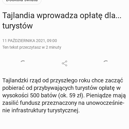
Taj­lan­dia wpro­wa­dza opłatę dla...
tu­ry­stów
11 PAŹDZIERNIKA 2021, 09:00
Ten tekst przeczytasz w 2 minuty
Taj­landz­ki rząd od przy­szłe­go roku chce zacząć
po­bie­rać od przy­by­wa­ją­cych tu­ry­stów opłatę w
wy­so­ko­ści 500 batów (ok. 59 zł). Pie­nią­dze mają
zasilić fundusz prze­zna­czo­ny na uno­wo­cze­śnie­
nie in­fra­struk­tu­ry tu­ry­stycz­nej.