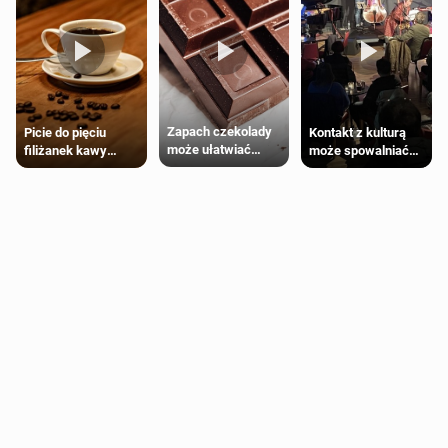
Zapach czekolady
Kontakt z kulturą
Picie do pięciu
może ułatwiać
może spowalniać
filiżanek kawy
trening siłowy
starzenie
dziennie jest
bezpieczne dla
większości
dorosłych