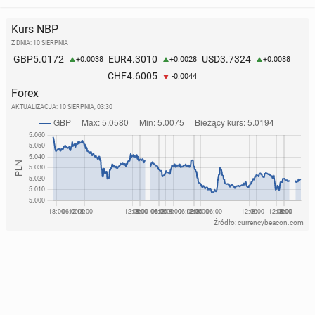
Kurs NBP
Z DNIA: 10 SIERPNIA
5.0172
4.3010
3.7324
GBP
EUR
USD
+0.0038
+0.0028
+0.0088
4.6005
CHF
-0.0044
Forex
AKTUALIZACJA:
10 SIERPNIA, 03:30
Źródło: currencybeacon.com