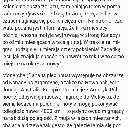
kolonie na ob­sza­rze lasu, za­mie­nia­jąc teren w po­ma­
rań­czo­wy
dywan
i spę­dza­ją tu zimę. Gałęzie drzew
czasem uginają się pod ich cię­ża­rem. Na stronie re­zer­
wa­tu podana jest in­for­ma­cja, że kilka mie­się­cy
później, wiosną motyle wy­fru­wa­ją w stronę Kanady i
po ośmiu mie­sią­cach wracają tutaj. W trakcie tej mi­
gra­cji rodzą się i umie­ra­ją cztery po­ko­le­nia! Zagadką
jest, jak znaj­du­ją sposób na powrót co roku w to samo
miejsce na okres zimowy".
Mo­nar­cha (Danaus ple­xip­pus) wy­stę­pu­je na ob­sza­rze
od Kanady po Ar­gen­ty­nę, a także na Ha­wa­jach, w In­
do­ne­zji, Au­stra­lii i Europie. Po­pu­la­cje z Ameryki Pół­
noc­nej od­by­wa­ją masową mi­gra­cję do Meksyku. Je­
sie­nią lecące na po­łu­dnie motyle mogą po­ko­ny­wać
od­le­głość nawet 4000 km – to jedyny owad mi­gru­ją­cy
na tak dużą od­le­głość. Zimują w lasach mie­sza­nych,
ob­sia­da­ją drzewa tak gęsto, że gałęzie łamią się pod