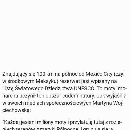
Znaj­du­ją­cy się 100 km na północ od Mexico City (czyli
w środ­ko­wym Meksyku) re­zer­wat jest wpisany na
Listę Świa­to­we­go Dzie­dzic­twa UNESCO. To motyl mo­
nar­cha uczynił ten obszar cudem natury. Jak wy­ja­śnia
w swoich mediach spo­łecz­no­ścio­wych Martyna Woj­
cie­chow­ska:
"Każdej jesieni miliony motyli przy­la­tu­ją tutaj z roz­le­
głych terenów Ameryki Pół­noc­nej i grupują się w