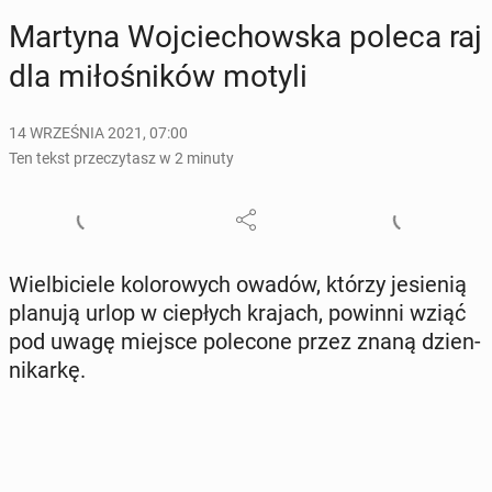
Martyna Woj­cie­chow­ska poleca raj
dla mi­ło­śni­ków motyli
14 WRZEŚNIA 2021, 07:00
Ten tekst przeczytasz w 2 minuty
Wiel­bi­cie­le ko­lo­ro­wych owadów, którzy je­sie­nią
planują urlop w cie­płych krajach, powinni wziąć
pod uwagę miejsce po­le­co­ne przez znaną dzien­
ni­kar­kę.