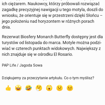
ich cię­ża­rem. Na­ukow­cy, którzy pró­bo­wa­li roz­wią­zać
zagadkę pre­cy­zyj­nej na­wi­ga­cji u tego motyla, doszli do
wniosku, że orien­tu­je się w prze­strze­ni dzięki Słońcu –
jego po­ło­że­niu nad ho­ry­zon­tem w różnych porach
dnia.
Re­zer­wat Bios­fe­ry Monarch But­ter­fly do­stęp­ny jest dla
tu­ry­stów od li­sto­pa­da do marca. Motyle można po­dzi­
wiać w czte­rech punk­tach wi­do­ko­wych. Naj­więk­szy z
nich znaj­du­je się w ośrodku El Rosario.
PAP Life / Jagoda Sowa
Dziękujemy za przeczytanie artykułu. Co o tym myślisz?