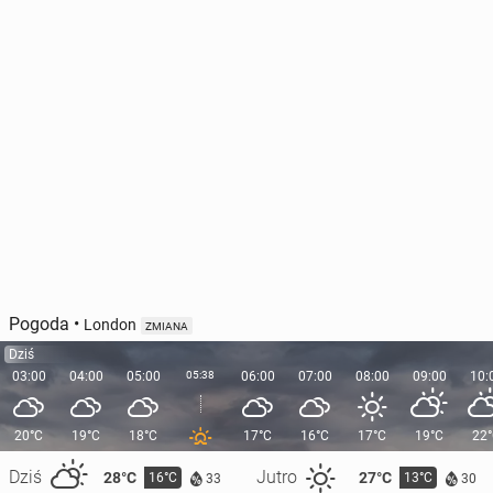
Pogoda
•
London
ZMIANA
Dziś
03:00
04:00
05:00
05:38
06:00
07:00
08:00
09:00
10:
20°C
19°C
18°C
17°C
16°C
17°C
19°C
22
Dziś
Jutro
28°C
27°C
16°C
13°C
33
30