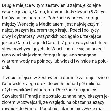
Drugie miejsce w tym ze­sta­wie­niu zajmuje kolejne
włoskie jezioro, Garda, któremu de­dy­ko­wa­no 975 tys.
tagów na In­sta­gra­mie. Po­ło­żo­ne w połowie drogi
między Wenecją a Me­dio­la­nem, jest naj­więk­szym i
naj­czyst­szym je­zio­rem tego kraju. Poeci i po­li­ty­cy,
diwy i dyk­ta­to­rzy, wszyst­kich po­cią­ga­ło urze­ka­ją­ce
jezioro Garda (Lago di Garda). 7 proc. wszyst­kich tu­ry­
stów przy­by­wa­ją­cych do Włoch kieruje się na brzegi
tego właśnie jeziora, fo­to­gra­fu­jąc jego smagane
wiatrem wody na północy lub wioski i winnice na po­łu­
dniu.
Trzecie miejsce w ze­sta­wie­niu dumnie zajmuje jezioro
Ge­new­skie. Jego uroki do­ce­ni­ło ponad pół miliona
użyt­kow­ni­ków In­sta­gra­ma. Po­ło­żo­ne na granicy
Szwaj­ca­rii i Francji nie zostało uznane naj­więk­szym je­
zio­rem w Szwaj­ca­rii, ze względu na obszar na­le­żą­cy
również do Francji. Po­dob­nie jak inne nie­zwy­kle ma­