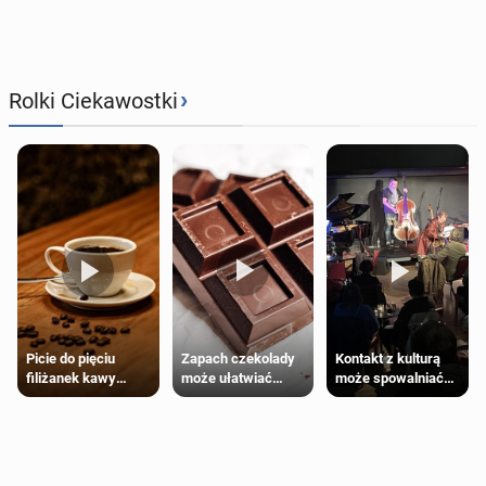
›
Rolki Ciekawostki
Zapach czekolady
Kontakt z kulturą
Picie do pięciu
może ułatwiać
może spowalniać
filiżanek kawy
trening siłowy
starzenie
dziennie jest
bezpieczne dla
większości
dorosłych