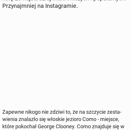
Przy­najm­niej na In­sta­gra­mie.
Zapewne nikogo nie zdziwi to, że na szczy­cie ze­sta­
wie­nia zna­la­zło się włoskie jezioro Como - miejsce,
które po­ko­chał George Clooney. Como znaj­du­je się w