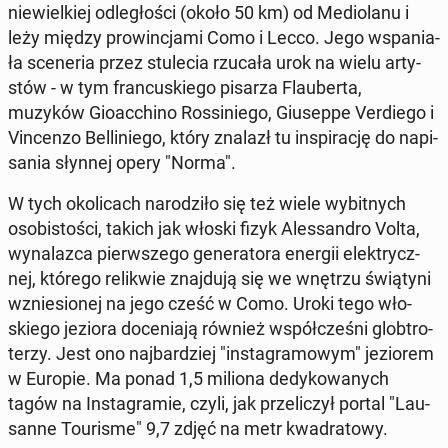
nie­wiel­kiej od­le­gło­ści (około 50 km) od Me­dio­la­nu i
leży między pro­win­cja­mi Como i Lecco. Jego wspa­nia­
ła sce­ne­ria przez stu­le­cia rzucała urok na wielu ar­ty­
stów - w tym fran­cu­skie­go pisarza Flau­ber­ta,
muzyków Gio­ac­chi­no Ros­si­nie­go, Giu­sep­pe Ver­die­go i
Vin­cen­zo Bel­li­nie­go, który znalazł tu in­spi­ra­cję do na­pi­
sa­nia słynnej opery "Norma".
W tych oko­li­cach na­ro­dzi­ło się też wiele wy­bit­nych
oso­bi­sto­ści, takich jak włoski fizyk Ales­san­dro Volta,
wy­na­laz­ca pierw­sze­go ge­ne­ra­to­ra energii elek­trycz­
nej, którego re­li­kwie znaj­du­ją się we wnętrzu świą­ty­ni
wznie­sio­nej na jego cześć w Como. Uroki tego wło­
skie­go jeziora do­ce­nia­ją również współ­cze­śni glob­tro­
te­rzy. Jest ono naj­bar­dziej "in­sta­gra­mo­wym" je­zio­rem
w Europie. Ma ponad 1,5 miliona de­dy­ko­wa­nych
tagów na In­sta­gra­mie, czyli, jak prze­li­czył portal "Lau­
san­ne To­uri­sme" 9,7 zdjęć na metr kwa­dra­to­wy.