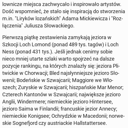
low­ni­cze miejsca za­chwy­ca­ło i in­spi­ro­wa­ło ar­ty­stów.
Dość wspo­mnieć, że stało się in­spi­ra­cją do stwo­rze­nia
m.in. "Liryków lo­zań­skich" Adama Mic­kie­wi­cza i "Roz­
łą­cze­nia" Ju­liu­sza Sło­wac­kie­go.
Pierw­szą piątkę ze­sta­wie­nia za­my­ka­ją jeziora w
Szkocji Loch Lomond (ponad 489 tys. tagów) i Loch
Ness (ponad 431 tys.). Jeśli jednak cenimy sobie
nieco mniej utarte szlaki warto spoj­rzeć na dalsze
pozycje ran­kin­gu, na których zna­la­zły się: jeziora Pli­
twic­kie w Chor­wa­cji; Bled naj­słyn­niej­sze jezioro Sło­
we­nii; Bo­deń­skie w Szwaj­ca­rii; Mag­gio­re we Wło­
szech; Zu­ry­skie w Szwaj­ca­rii; hisz­pań­skie Mar Menor;
Czte­rech Kan­to­nów w Szwaj­ca­rii; naj­więk­sze jezioro
Anglii, Win­der­me­re; nie­miec­kie jezioro Hin­ter­see,
jezioro Saima w Fin­lan­dii; fran­cu­skie jezior Annecy;
nie­miec­kie Ko­nig­see; Ochrydz­kie w Ma­ce­do­nii; nor­we­
skie So­gne­fjord czy au­striac­kie Hal­l­stat­ter­see.