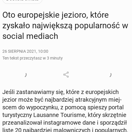
Oto eu­ro­pej­skie jezioro, które
zyskało naj­więk­szą po­pu­lar­ność w
social mediach
26 SIERPNIA 2021, 10:00
Ten tekst przeczytasz w 3 minuty
Jeśli za­sta­na­wia­my się, które z eu­ro­pej­skich
jezior może być naj­bar­dziej atrak­cyj­nym miej­
scem do wy­po­czyn­ku, z pomocą spieszy portal
tu­ry­stycz­ny Lau­san­ne To­uri­sme, który skrzęt­nie
prze­ana­li­zo­wał in­sta­gra­mo­we dane i spo­rzą­dził
listę 20 naj­bar­dziej ma­low­ni­czych i po­pu­lar­nych.