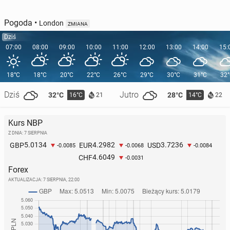
Pogoda
•
London
ZMIANA
Dziś
07:00
08:00
09:00
10:00
11:00
12:00
13:00
14:00
15:
18°C
18°C
20°C
22°C
26°C
29°C
30°C
31°C
32
Dziś
Jutro
32°C
28°C
16°C
14°C
21
22
Kurs NBP
Z DNIA: 7 SIERPNIA
5.0134
4.2982
3.7236
GBP
EUR
USD
-0.0085
-0.0068
-0.0084
4.6049
CHF
-0.0031
Forex
AKTUALIZACJA:
7 SIERPNIA, 22:00