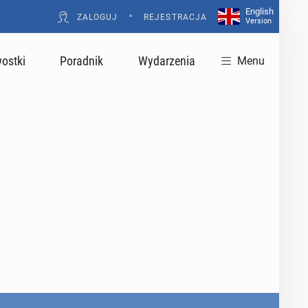
English
•
ZALOGUJ
REJESTRACJA
Version
ostki
Poradnik
Wydarzenia
Menu