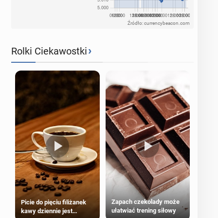
Źródło: currencybeacon.com
›
Rolki Ciekawostki
Zapach czekolady może
Picie do pięciu filiżanek
ułatwiać trening siłowy
kawy dziennie jest