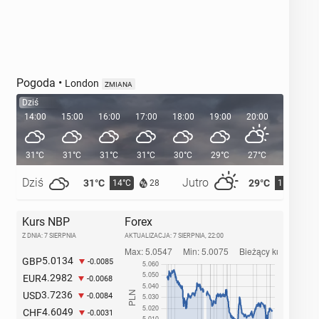
Pogoda
•
London
ZMIANA
Dziś
14:00
15:00
16:00
17:00
18:00
19:00
20:00
20:36
31°C
31°C
31°C
31°C
30°C
29°C
27°C
Dziś
Jutro
31°C
29°C
14°C
15°C
28
Kurs NBP
Forex
Z DNIA: 7 SIERPNIA
AKTUALIZACJA:
7 SIERPNIA, 22:00
5.0134
GBP
-0.0085
4.2982
EUR
-0.0068
3.7236
USD
-0.0084
4.6049
CHF
-0.0031