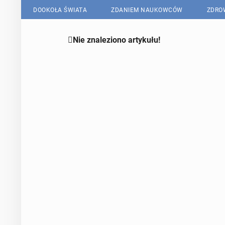
DOOKOŁA ŚWIATA
ZDANIEM NAUKOWCÓW
ZDRO

Nie znaleziono artykułu!