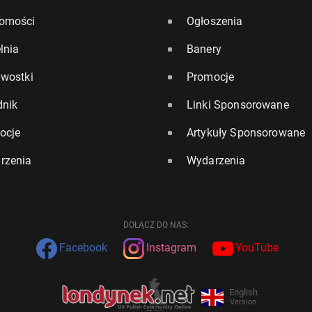
omości
Ogłoszenia
lnia
Banery
awostki
Promocje
dnik
Linki Sponsorowane
ocje
Artykuły Sponsorowane
rzenia
Wydarzenia
DOŁĄCZ DO NAS:
Facebook
Instagram
YouTube
English
Version