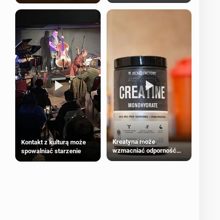
bezpieczne dla
większości dorosłych
Kreatyna może
Kontakt z kulturą może
wzmacniać odporność
spowalniać starzenie
przeciw nowotworom