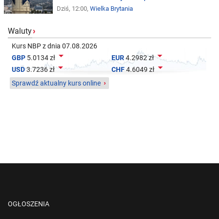
Dziś, 12:00,
Wielka Brytania
Waluty
›
Kurs NBP z dnia 07.08.2026


GBP
5.0134 zł
EUR
4.2982 zł


USD
3.7236 zł
CHF
4.6049 zł
Sprawdź aktualny kurs online
›
OGŁOSZENIA