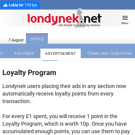
Lubię to!
170 tys.
Menu
OFFICE
CT
FOR PRESS
ADVERTISEMENT
TERMS AND CONDITIONS
Loyalty Program
Londynek users placing their ads in any section now
automatically receive loyalty points from every
transaction.
For every £1 spent, you will receive 1 point in the
Loyalty Program, which is worth 10p. Once you have
accumulated enough points, you can use them to pay