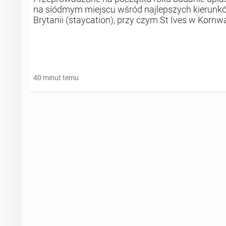
na siódmym miejscu wśród najlepszych kierunków
Brytanii (staycation), przy czym St Ives w Kornwa
ocenioną miejscowością na południowym zachod
zrozumieć, dlaczego Lyme Regis cieszy się tak
zainteresowaniem.
40 minut temu