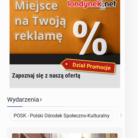
Dział Promocje
Za­po­znaj się z naszą ofertą
›
Wydarzenia
POSK - Polski Ośrodek Społeczno-Kulturalny
Najbliż