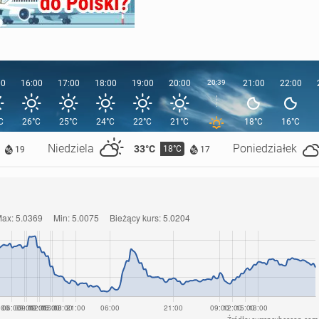
00
16:00
17:00
18:00
19:00
20:00
20:39
21:00
22:00
C
26°C
25°C
24°C
22°C
21°C
18°C
16°C
Niedziela
Poniedziałek
33°C
18°C
19
17