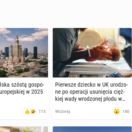
Polska szóstą go­spo­
Pierw­sze dziecko w UK uro­dzo­
u­ro­pej­skiej w 2025
ne po ope­ra­cji usu­nię­cia cięż­
kiej wady wro­dzo­nej płodu w
łonie matki
115
140
Wczoraj