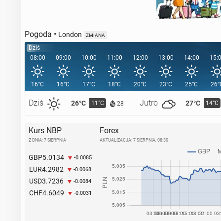
Pogoda
•
London
ZMIANA
Dziś
08:00
09:00
10:00
11:00
12:00
13:00
14:00
15:
16°C
16°C
17°C
18°C
20°C
23°C
25°C
26°
Dziś
Jutro
26°C
27°C
11°C
14°C
28
Kurs NBP
Forex
Z DNIA: 7 SIERPNIA
AKTUALIZACJA:
7 SIERPNIA, 08:30
5.0134
GBP
-0.0085
4.2982
EUR
-0.0068
3.7236
USD
-0.0084
4.6049
CHF
-0.0031