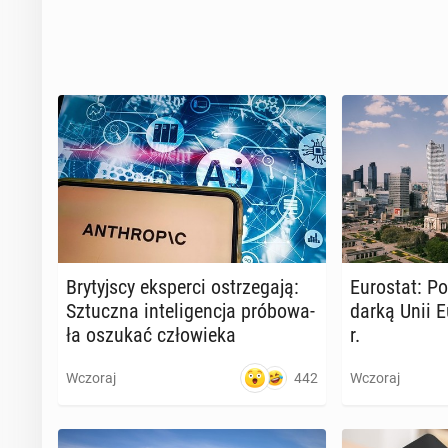
Bry­tyj­scy eks­per­ci ostrze­ga­ją:
Eu­ro­stat: 
Sztucz­na in­te­li­gen­cja pró­bo­wa­
dar­ką Unii E
ła oszukać czło­wie­ka
r.
442
Wczoraj
Wczoraj