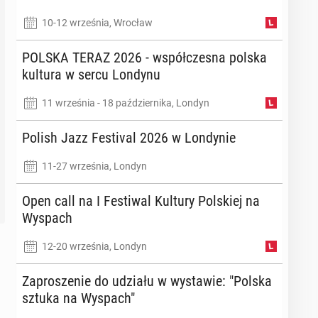
10-12 września, Wrocław
POLSKA TERAZ 2026 - współ­cze­sna polska
kultura w sercu Londynu
­
Powrót do UE oży­wił­by
Starmer: Przy­łą­czy­my
u
lon­dyń­ską go­spo­dar­kę?
się do unij­ne­go paki
11 września - 18 października, Londyn
­
Nowy raport mówi o
wspar­cia obron­no­ści
mi­liar­do­wych zyskach
Ukrainy
Polish Jazz Fe­sti­val 2026 w Lon­dy­nie
11-27 września, Londyn
372
1326
Open call na I Fe­sti­wal Kultury Pol­skiej na
Wyspach
12-20 września, Londyn
Za­pro­sze­nie do udziału w wy­sta­wie: "Polska
sztuka na Wyspach"