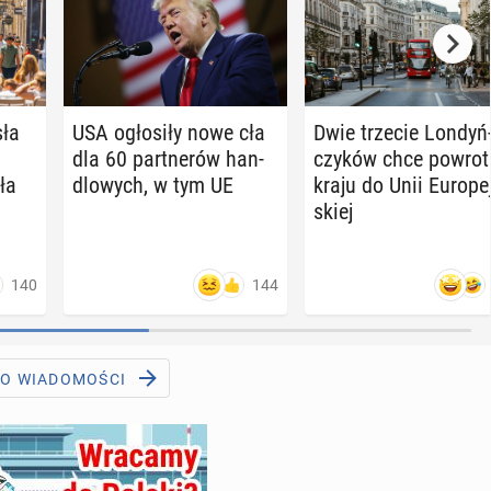
sła
USA ogło­si­ły nowe cła
Dwie trzecie Lon­dyń
dla 60 part­ne­rów han­
czy­ków chce powrot
ła
dlo­wych, w tym UE
kraju do Unii Eu­ro­pej
skiej
140
144
DO WIADOMOŚCI