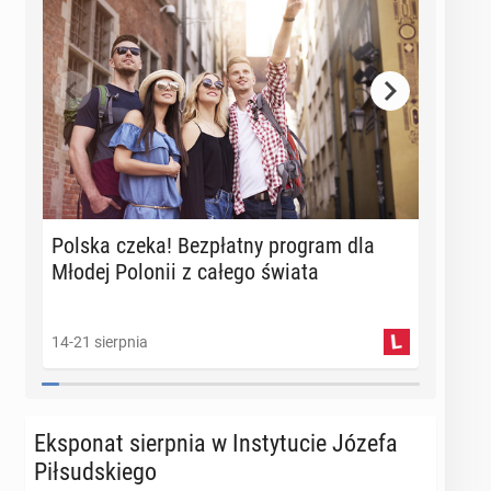
Polska czeka! Bez­płat­ny program dla
Scena
Młodej Polonii z całego świata
Sła­w
14-21 sierpnia
16-18 
Eks­po­nat sierp­nia w In­sty­tu­cie Józefa
Pił­sud­skie­go