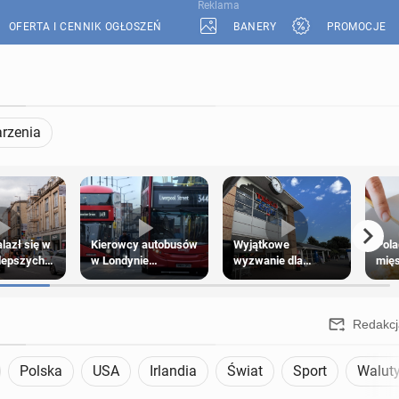
Reklama
OFERTA I CENNIK OGŁOSZEŃ
BANERY
PROMOCJE
rzenia
alazł się w
Kierowcy autobusów
Wyjątkowe
Pola
jlepszych
w Londynie
wyzwanie dla
mię
w podróży
zapowiadają strajki
posiadaczy kart
e
Tesco Clubcard!
Redakcj
Polska
USA
Irlandia
Świat
Sport
Walut