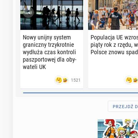
Nowy unijny system
Po­pu­la­cja UE wzro
gra­nicz­ny trzy­krot­nie
piąty rok z rzędu, w
wydłuża czas kon­tro­li
Polsce znowu spad
pasz­por­to­wej dla oby­
wa­te­li UK
1521
PRZEJDŹ 