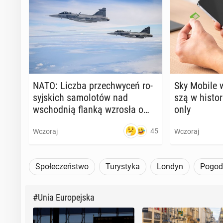
NATO: Liczba prze­chwy­ceń ro­
Sky Mobile w
syj­skich sa­mo­lo­tów nad
szą w hi­sto­
wschod­nią flanką wzrosła o
only
ponad 250 proc.
45
Wczoraj
Wczoraj
Społeczeństwo
Turystyka
Londyn
Pogod
#Unia Europejska