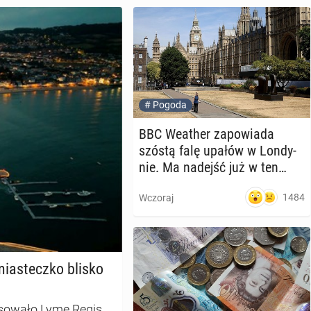
#
Pogoda
BBC Weather za­po­wia­da
szóstą falę upałów w Lon­dy­
nie. Ma nadejść już w ten
weekend
1484
Wczoraj
mia­stecz­ko blisko
sowało Lyme Regis