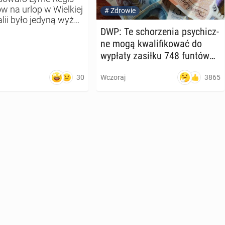
 na urlop w Wielkiej
#
Zdrowie
lii było jedyną wyżej
zie. Nietrudno
DWP: Te scho­rze­nia psy­chicz­
 pozytywnym
ne mogą kwa­li­fi­ko­wać do
wypłaty zasiłku 748 funtów
mie­sięcz­nie
30
3865
Wczoraj