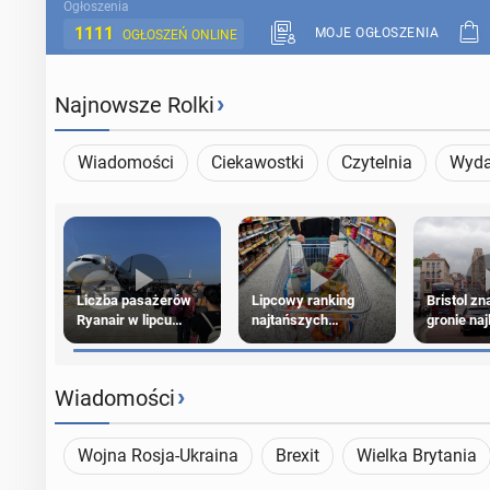
Ogłoszenia
1111
MOJE OGŁOSZENIA
OGŁOSZEŃ ONLINE
›
Najnowsze Rolki
Wiadomości
Ciekawostki
Czytelnia
Wyda
Liczba pasażerów
Lipcowy ranking
Bristol zn
Ryanair w lipcu
najtańszych
gronie na
pobiła rekord
supermarketów
kierunkó
na świeci
›
Wiadomości
Wojna Rosja-Ukraina
Brexit
Wielka Brytania