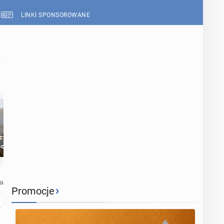
LINKI SPONSOROWANE
cy to
Dostęp do
Brytyjskiej
sożercy?
przestrzeni
gospodarce grozi
przeznaczonych dla
recesja, jeśli kryzys
jednej płci ma
na Bliskim
opierać się
Wschodzie się
a
wyłącznie na płci
przedłuży
›
Promocje
biologicznej
y
Więcej