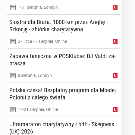
1-31 sierpnia, Londyn
Siostra dla Brata. 1000 km przez Anglię i
Szkocję - zbiórka cha­ry­ta­tyw­na
27 lipca - 7 sierpnia, Online
Zabawa ta­necz­na w PO­SKlu­bie: DJ Valdi za­
pra­sza
8 sierpnia, Londyn
Polska czeka! Bez­płat­ny program dla Młodej
Polonii z całego świata
14-21 sierpnia, Online
Ul­tra­ma­ra­ton cha­ry­ta­tyw­ny Łódź - Ske­gness
(UK) 2026