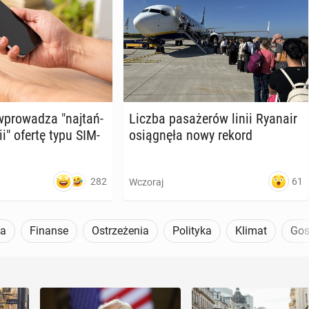
pro­wa­dza "naj­tań­
Liczba pa­sa­że­rów linii Ryanair
rii" ofertę typu SIM-
osią­gnę­ła nowy rekord
282
61
Wczoraj
a
Finanse
Ostrzeżenia
Polityka
Klimat
Gos