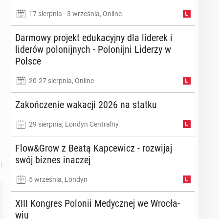
17 sierpnia - 3 września, Online
Darmowy projekt edu­ka­cyj­ny dla liderek i
liderów po­lo­nij­nych - Po­lo­nij­ni Liderzy w
Polsce
20-27 sierpnia, Online
Za­koń­cze­nie wakacji 2026 na statku
29 sierpnia, Londyn Centralny
Flow&Grow z Beatą Kap­ce­wicz - roz­wi­jaj
swój biznes inaczej
podarka
Handel
5 września, Londyn
XIII Kongres Polonii Me­dycz­nej we Wro­cła­
wiu