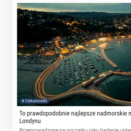
#
Ciekawostki
To praw­do­po­dob­nie naj­lep­sze nad­mor­skie 
Londynu
Przeprowadzone na początku roku badanie upla