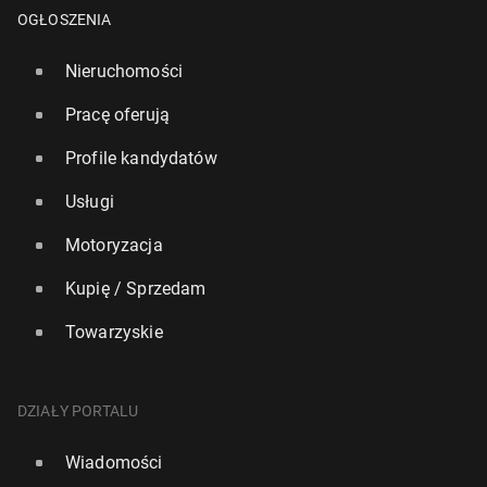
OGŁOSZENIA
Nieruchomości
Pracę oferują
Profile kandydatów
Usługi
"Wy­zwa­nie życia": Po­szu­ki­wa­ne osoby do pracy na
Motoryzacja
An­tark­ty­dzie
Kupię / Sprzedam
28 lutego 2024, 06:00
Towarzyskie
DZIAŁY PORTALU
Wiadomości