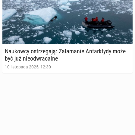
Na­ukow­cy ostrze­ga­ją: Za­ła­ma­nie An­tark­ty­dy może
być już nie­od­wra­cal­ne
10 listopada 2025, 12:30