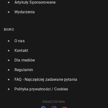
Artykuły Sponsorowane
Wydarzenia
"Daily Te­le­graph": Ptasia grypa może spo­wo­do­wać
śmierć tysięcy pin­gwi­nów na An­tark­ty­dzie
BIURO
26 września 2023, 09:45
O nas
Kontakt
Dla mediów
Regulamin
FAQ - Najczęściej zadawane pytania
Polityka prywatności / Cookies
DOŁĄCZ DO NAS: