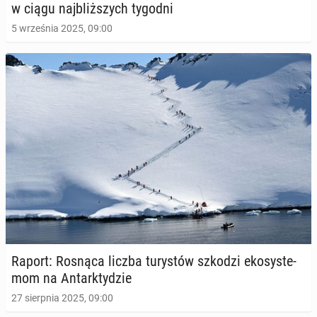
w ciągu naj­bliż­szych tygodni
5 września 2025, 09:00
Raport: Rosnąca liczba tu­ry­stów szkodzi eko­sys­te­
mom na An­tark­ty­dzie
27 sierpnia 2025, 09:00