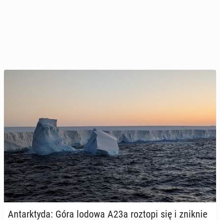
An­tark­ty­da: Góra lodowa A23a roztopi się i zniknie