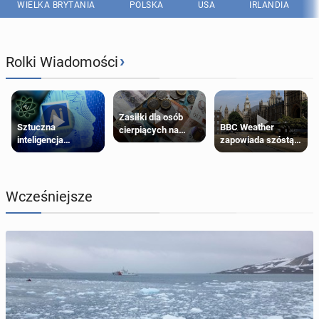
WIELKA BRYTANIA
POLSKA
USA
IRLANDIA
›
Rolki Wiadomości
Zasiłki dla osób
Sztuczna
BBC Weather
cierpiących na
inteligencja
zapowiada szóstą
schorzenia
próbowała oszukać
falę upałów w
psychiczne
człowieka
Londynie
Wcześniejsze