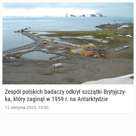
Zespół pol­skich badaczy odkrył szcząt­ki Bry­tyj­czy­
ka, który zaginął w 1959 r. na An­tark­ty­dzie
12 sierpnia 2025, 15:00