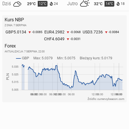
Dziś
Jutro
29°C
32°C
12°C
14°C
24
18
Kurs NBP
Z DNIA: 7 SIERPNIA
5.0134
4.2982
3.7236
GBP
EUR
USD
-0.0085
-0.0068
-0.0084
4.6049
CHF
-0.0031
Forex
AKTUALIZACJA:
7 SIERPNIA, 22:00
Źródło: currencybeacon.com