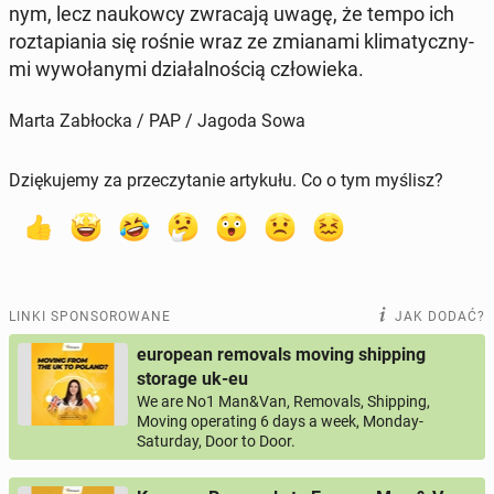
nym, lecz na­ukow­cy zwra­ca­ją uwagę, że tempo ich
roz­ta­pia­nia się rośnie wraz ze zmia­na­mi kli­ma­tycz­ny­
mi wy­wo­ła­ny­mi dzia­łal­no­ścią czło­wie­ka.
Marta Zabłocka / PAP / Jagoda Sowa
Dziękujemy za przeczytanie artykułu. Co o tym myślisz?
LINKI SPONSOROWANE
JAK DODAĆ?
european removals moving shipping
storage uk-eu
We are No1 Man&Van, Removals, Shipping,
Moving operating 6 days a week, Monday-
Saturday, Door to Door.