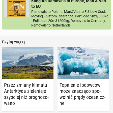
Kanguro Removals to Europe, Man & Van
to EU
Removals to Poland, Man&Van to EU, Low Cost,
Moving, Custom Clearance. Part load 5m3/300kg
- Full Load 20m31200kg, Removals to Germany,
Removals to Netherlands
Czytaj więcej
Przez zmiany klimatu
Top­nie­nie lo­dow­ców
An­tark­ty­da zie­le­nie­je
może zna­czą­co spo­
szyb­ciej niż pro­gno­zo­
wol­nić prądy oce­anicz­
wa­no
ne