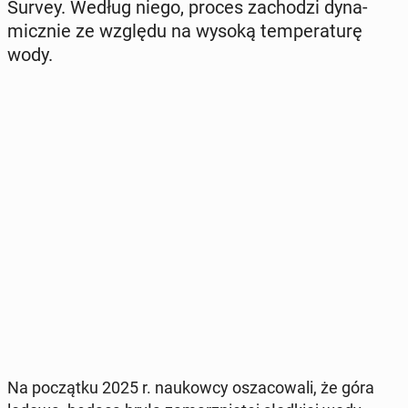
Survey. Według niego, proces za­cho­dzi dy­na­
micz­nie ze względu na wysoką tem­pe­ra­tu­rę
wody.
Na po­cząt­ku 2025 r. na­ukow­cy osza­co­wa­li, że góra