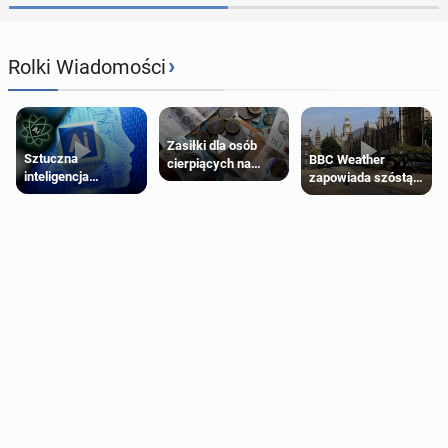
›
Rolki Wiadomości
Zasiłki dla osób
Sztuczna
BBC Weather
cierpiących na
inteligencja
zapowiada szóstą
schorzenia
próbowała oszukać
falę upałów w
psychiczne
człowieka
Londynie