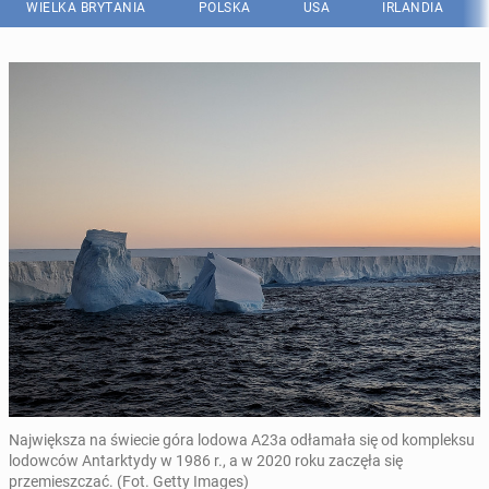
WIELKA BRYTANIA
POLSKA
USA
IRLANDIA
Największa na świecie góra lodowa A23a odłamała się od kompleksu
lodowców Antarktydy w 1986 r., a w 2020 roku zaczęła się
przemieszczać. (Fot. Getty Images)