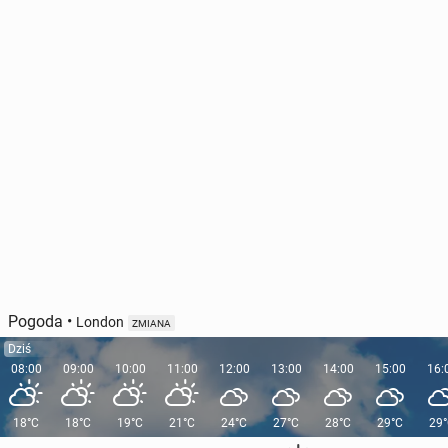
Pogoda
•
London
ZMIANA
Dziś
08:00
09:00
10:00
11:00
12:00
13:00
14:00
15:00
16:
18°C
18°C
19°C
21°C
24°C
27°C
28°C
29°C
29