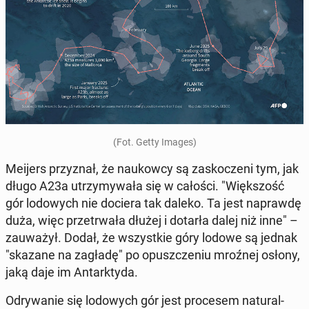
(Fot. Getty Images)
Meijers przy­znał, że na­ukow­cy są za­sko­cze­ni tym, jak
długo A23a utrzy­my­wa­ła się w całości. "Więk­szość
gór lo­do­wych nie dociera tak daleko. Ta jest na­praw­dę
duża, więc prze­trwa­ła dłużej i dotarła dalej niż inne" –
za­uwa­żył. Dodał, że wszyst­kie góry lodowe są jednak
"skazane na zagładę" po opusz­cze­niu mroźnej osłony,
jaką daje im An­tark­ty­da.
Od­ry­wa­nie się lo­do­wych gór jest pro­ce­sem na­tu­ral­