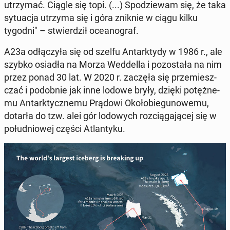
utrzy­mać. Ciągle się topi. (...) Spo­dzie­wam się, że taka
sy­tu­acja utrzyma się i góra zniknie w ciągu kilku
tygodni" – stwier­dził oce­ano­graf.
A23a odłą­czy­ła się od szelfu An­tark­ty­dy w 1986 r., ale
szybko osiadła na Morza Wed­del­la i po­zo­sta­ła na nim
przez ponad 30 lat. W 2020 r. zaczęła się prze­miesz­
czać i po­dob­nie jak inne lodowe bryły, dzięki po­tęż­ne­
mu An­tark­tycz­ne­mu Prądowi Oko­ło­bie­gu­no­we­mu,
dotarła do tzw. alei gór lo­do­wych roz­cią­ga­ją­cej się w
po­łu­dnio­wej części Atlan­ty­ku.