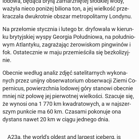
lodowa, będąca bryłą za­mar­z­nię­tej słod­kiej wody,
ważyła nieco poniżej biliona ton, a jej wiel­kość prze­
kra­cza­ła dwu­krot­nie obszar me­tro­po­li­tar­ny Londynu.
Na prze­ło­mie stycz­nia i lutego br. dry­fo­wa­ła w kie­run­
ku bry­tyj­skiej wyspy Georgia Po­łu­dnio­wa, na po­łu­dnio­
wym Atlan­ty­ku, za­gra­ża­jąc że­ro­wi­skom pin­gwi­nów i
fok. Osta­tecz­nie w maju prze­mie­ści­ła się bez­ko­li­zyj­
nie.
Obecnie według analiz zdjęć sa­te­li­tar­nych wy­ko­na­
nych przez unijny ob­ser­wa­to­rium ob­ser­wa­cji Ziemi Co­
per­ni­cus, po­wierzch­nia lodowej góry stanowi obecnie
mniej niż połowę jej pier­wot­nej wiel­ko­ści. Szacuje się,
że wynosi ona 1 770 km kwa­dra­to­wych, a w naj­szer­
szym punkcie ma 60 km. Czasami po­ko­nu­je ona
dystans nawet 20 km w ciągu jednego dnia.
A23a, the world's oldest and largest iceberg, is