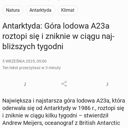
Natura
Antarktyda
Klimat
An­tark­ty­da: Góra lodowa A23a
roztopi się i zniknie w ciągu naj­
bliż­szych tygodni
5 WRZEŚNIA 2025, 09:00
Ten tekst przeczytasz w 3 minuty
Naj­więk­sza i naj­star­sza góra lodowa A23a, która
ode­rwa­ła się od An­tark­ty­dy w 1986 r., roztopi się
i zniknie w ciągu kilku tygodni – stwier­dził
Andrew Meijers, oce­ano­graf z British An­tarc­tic