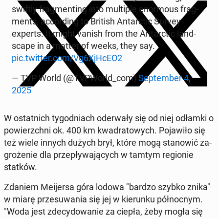
swiftly frag­men­ting into mul­ti­ple enor­mo­us frag­
ments, ac­cor­ding to British An­tarc­tic Survey
experts. It might vanish from the An­tarc­tic land­
sca­pe in a matter of weeks, they say.
pic.twitter.com/Vg6XjHcEO2
— TVP World (@TVPWorld_com)
Sep­tem­ber 4,
2025
W ostat­nich ty­go­dniach ode­rwa­ły się od niej odłamki o
po­wierzch­ni ok. 400 km kwa­dra­to­wych. Po­ja­wi­ło się
też wiele innych dużych brył, które mogą sta­no­wić za­
gro­że­nie dla prze­pły­wa­ją­cych w tamtym re­gio­nie
statków.
Zdaniem Me­ijer­sa góra lodowa "bardzo szybko znika"
w miarę prze­su­wa­nia się jej w kie­run­ku pół­noc­nym.
"Woda jest zde­cy­do­wa­nie za ciepła, żeby mogła się