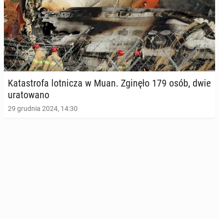
Ka­ta­stro­fa lot­ni­cza w Muan. Zginęło 179 osób, dwie
ura­to­wa­no
29 grudnia 2024, 14:30