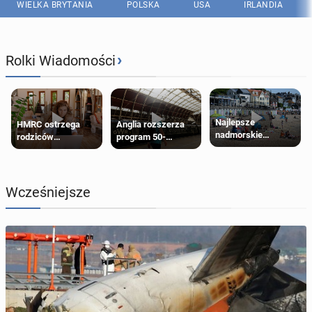
WIELKA BRYTANIA
POLSKA
USA
IRLANDIA
›
Rolki Wiadomości
Najlepsze
HMRC ostrzega
Anglia rozszerza
nadmorskie
rodziców
program 50-
miasteczko blisko
pobierających Child
procentowych
Londynu
Benefit. Mogą być
zniżek kolejowych
zobowiązani do
na 18-latków
zwrotu zasiłku
Wcześniejsze