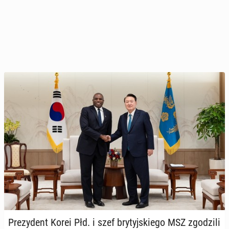
Pre­zy­dent Korei Płd. i szef bry­tyj­skie­go MSZ zgo­dzi­li