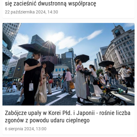
się za­cie­śnić dwu­stron­ną współ­pra­cę
22 października 2024, 14:30
Za­bój­cze upały w Korei Płd. i Japonii - rośnie liczba
zgonów z powodu udaru ciepl­ne­go
6 sierpnia 2024, 13:00