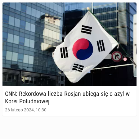
CNN: Re­kor­do­wa liczba Rosjan ubiega się o azyl w
Korei Po­łu­dnio­wej
26 lutego 2024, 10:30