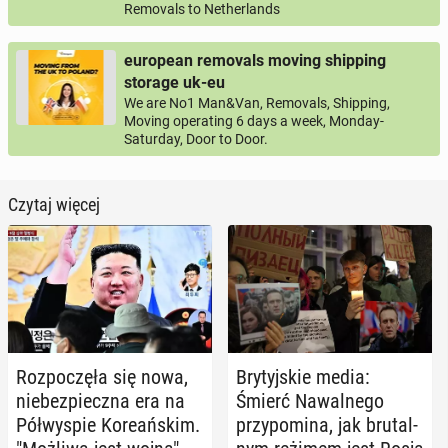
Removals to Netherlands
european removals moving shipping
storage uk-eu
We are No1 Man&Van, Removals, Shipping,
Moving operating 6 days a week, Monday-
Saturday, Door to Door.
Czytaj więcej
Roz­po­czę­ła się nowa,
Bry­tyj­skie media:
nie­bez­piecz­na era na
Śmierć Na­wal­ne­go
Pół­wy­spie Ko­re­ań­skim.
przy­po­mi­na, jak bru­tal­