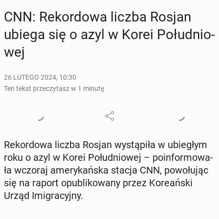
CNN: Re­kor­do­wa liczba Rosjan
ubiega się o azyl w Korei Po­łu­dnio­
wej
26 LUTEGO 2024, 10:30
Ten tekst przeczytasz w 1 minutę
Re­kor­do­wa liczba Rosjan wy­stą­pi­ła w ubie­głym
roku o azyl w Korei Po­łu­dnio­wej – po­in­for­mo­wa­
ła wczoraj ame­ry­kań­ska stacja CNN, po­wo­łu­jąc
się na raport opu­bli­ko­wa­ny przez Ko­re­ań­ski
Urząd Imi­gra­cyj­ny.