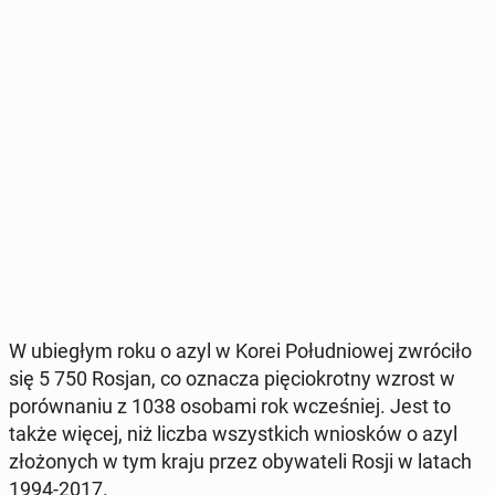
W ubie­głym roku o azyl w Korei Po­łu­dnio­wej zwró­ci­ło
się 5 750 Rosjan, co oznacza pię­cio­krot­ny wzrost w
po­rów­na­niu z 1038 osobami rok wcze­śniej. Jest to
także więcej, niż liczba wszyst­kich wnio­sków o azyl
zło­żo­nych w tym kraju przez oby­wa­te­li Rosji w latach
1994-2017.