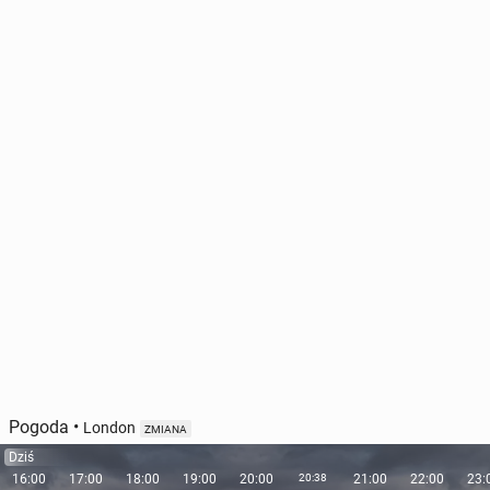
Pogoda
•
London
ZMIANA
Dziś
16:00
17:00
18:00
19:00
20:00
20:38
21:00
22:00
23: