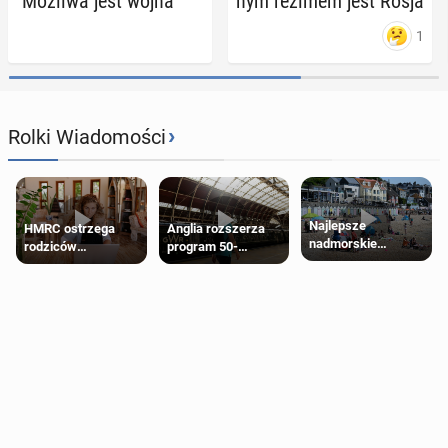
"Możliwa jest wojna"
nym reżimem jest Rosja
1
›
Rolki Wiadomości
Najlepsze
HMRC ostrzega
Anglia rozszerza
nadmorskie
rodziców
program 50-
miasteczko blisko
pobierających Child
procentowych
Londynu
Benefit. Mogą być
zniżek kolejowych
zobowiązani do
na 18-latków
zwrotu zasiłku