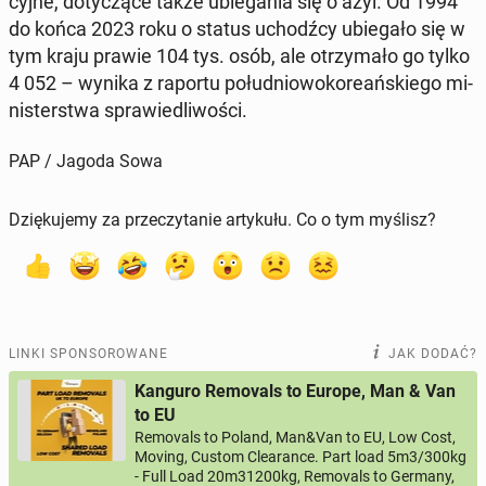
cyj­ne, do­ty­czą­ce także ubie­ga­nia się o azyl. Od 1994
do końca 2023 roku o status uchodź­cy ubie­ga­ło się w
tym kraju prawie 104 tys. osób, ale otrzy­ma­ło go tylko
4 052 – wynika z raportu po­łu­dnio­wo­ko­re­ań­skie­go mi­
ni­ster­stwa spra­wie­dli­wo­ści.
PAP / Jagoda Sowa
Dziękujemy za przeczytanie artykułu. Co o tym myślisz?
LINKI SPONSOROWANE
JAK DODAĆ?
Kanguro Removals to Europe, Man & Van
to EU
Removals to Poland, Man&Van to EU, Low Cost,
Moving, Custom Clearance. Part load 5m3/300kg
- Full Load 20m31200kg, Removals to Germany,