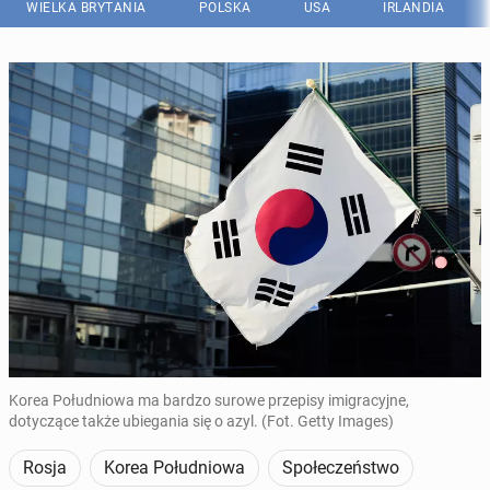
WIELKA BRYTANIA
POLSKA
USA
IRLANDIA
Korea Południowa ma bardzo surowe przepisy imigracyjne,
dotyczące także ubiegania się o azyl. (Fot. Getty Images)
Rosja
Korea Południowa
Społeczeństwo