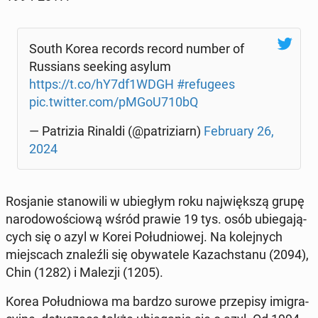
South Korea records record number of
Rus­sians seeking asylum
https://t.co/hY7df1WDGH
#re­fu­ge­es
pic.twitter.com/pMGoU710bQ
— Pa­tri­zia Rinaldi (@pa­tri­ziarn)
Fe­bru­ary 26,
2024
Ro­sja­nie sta­no­wi­li w ubie­głym roku naj­więk­szą grupę
na­ro­do­wo­ścio­wą wśród prawie 19 tys. osób ubie­ga­ją­
cych się o azyl w Korei Po­łu­dnio­wej. Na ko­lej­nych
miej­scach zna­leź­li się oby­wa­te­le Ka­zach­sta­nu (2094),
Chin (1282) i Malezji (1205).
Korea Po­łu­dnio­wa ma bardzo surowe prze­pi­sy imi­gra­