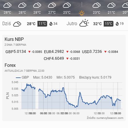
28°C
28°C
28°C
27°C
25°C
23°C
21°C
20
Dziś
Jutro
28°C
32°C
11°C
15°C
34
19
Kurs NBP
Z DNIA: 7 SIERPNIA
5.0134
4.2982
3.7236
GBP
EUR
USD
-0.0085
-0.0068
-0.0084
4.6049
CHF
-0.0031
Forex
AKTUALIZACJA:
7 SIERPNIA, 22:00
Źródło: currencybeacon.com