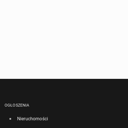
Nie wszyscy Polacy znają za­war­tość numeru PESEL
264
18 czerwca, 09:00
OGŁOSZENIA
Nieruchomości