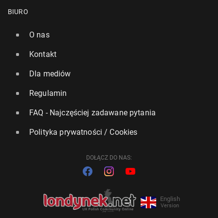
BIURO
O nas
Kontakt
Bry­tyj­ki należą do naj­bar­dziej sfru­stro­wa­nych kobiet
Dla mediów
w Europie
Regulamin
4 czerwca, 15:00
FAQ - Najczęściej zadawane pytania
Polityka prywatności / Cookies
DOŁĄCZ DO NAS:
English
Version