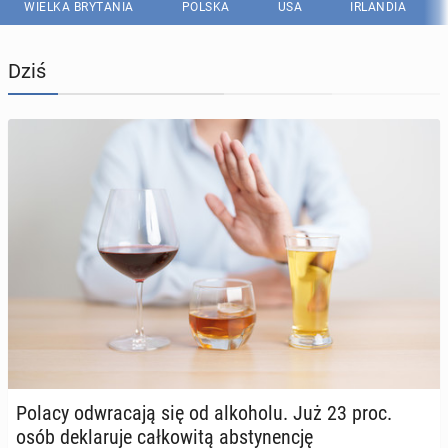
WIELKA BRYTANIA
POLSKA
USA
IRLANDIA
Dziś
Polacy od­wra­ca­ją się od al­ko­ho­lu. Już 23 proc.
osób de­kla­ru­je cał­ko­wi­tą abs­ty­nen­cję