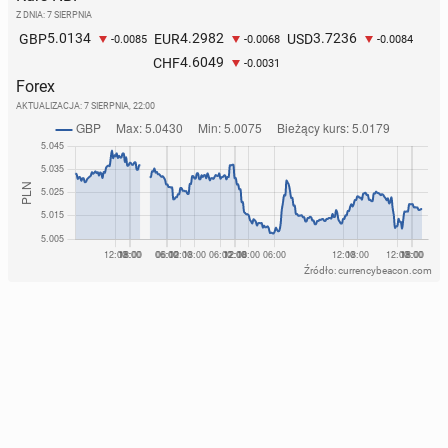
Z DNIA: 7 SIERPNIA
5.0134
4.2982
3.7236
GBP
EUR
USD
-0.0085
-0.0068
-0.0084
Badanie: Co czwarty Polak prze­żył­by za oszczęd­no­
4.6049
CHF
-0.0031
ści naj­wy­żej przez trzy mie­sią­ce
Forex
AKTUALIZACJA:
7 SIERPNIA, 22:00
183
19 czerwca, 09:00
Źródło: currencybeacon.com