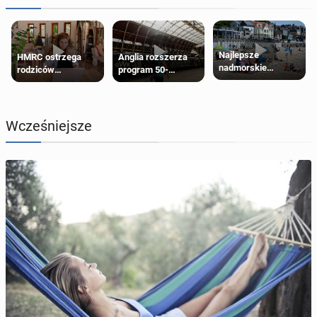
Najlepsze
HMRC ostrzega
Anglia rozszerza
nadmorskie
rodziców
program 50-
miasteczko blisko
pobierających Child
procentowych
Londynu
Benefit. Mogą być
zniżek kolejowych
zobowiązani do
na 18-latków
zwrotu zasiłku
Wcześniejsze