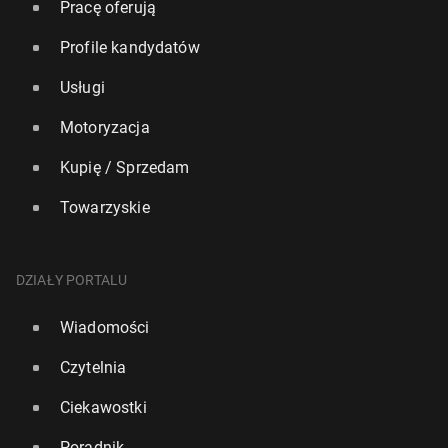
Pracę oferują
Profile kandydatów
Usługi
Motoryzacja
Kupię / Sprzedam
Towarzyskie
USA prze­sta­ły być przy­ja­zne imi­gran­tom? Za­ska­ku­
ją­ce dane z nowego badania
DZIAŁY PORTALU
113
17 czerwca, 11:00
Wiadomości
Czytelnia
Ciekawostki
Poradnik