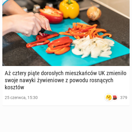
Aż cztery piąte do­ro­słych miesz­kań­ców UK zmie­ni­ło
swoje nawyki ży­wie­nio­we z powodu ro­sną­cych
kosztów
379
25 czerwca, 15:30