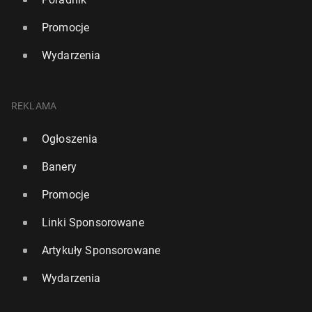
Promocje
Wydarzenia
REKLAMA
Ogłoszenia
Sześć na dzie­sięć kobiet w Lon­dy­nie twier­dzi, że
bry­tyj­ska stolica staje się coraz mniej bez­piecz­na
Banery
576
16 czerwca, 15:30
Promocje
Linki Sponsorowane
Artykuły Sponsorowane
Wydarzenia