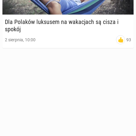
Dla Polaków luk­su­sem na wa­ka­cjach są cisza i
spokój
93
2 sierpnia, 10:00