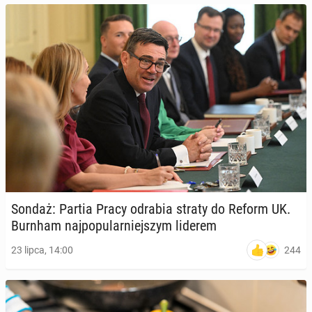
Sondaż: Partia Pracy odrabia straty do Reform UK.
Burnham naj­po­pu­lar­niej­szym liderem
244
23 lipca, 14:00