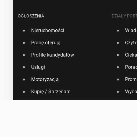
OGŁOSZENIA
DZIAŁY POR
Nieruchomości
Wiad
Pracę oferują
Czyte
Profile kandydatów
Ciek
Usługi
Pora
Motoryzacja
Prom
Kupię / Sprzedam
Wyda
Towarzyskie