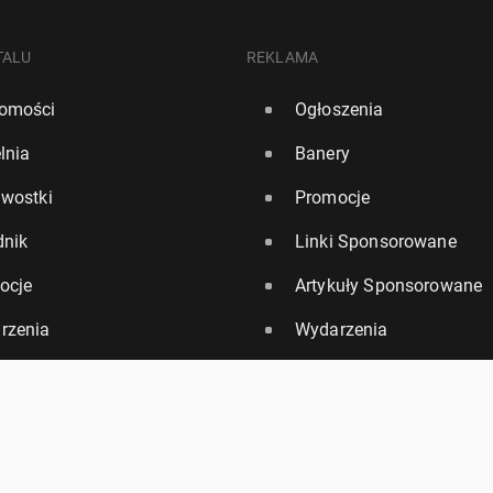
TALU
REKLAMA
omości
Ogłoszenia
lnia
Banery
awostki
Promocje
dnik
Linki Sponsorowane
ocje
Artykuły Sponsorowane
rzenia
Wydarzenia
DOŁĄCZ DO NAS:
Facebook
Instagram
YouTube