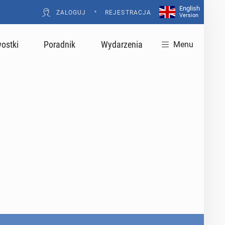
English
•
ZALOGUJ
REJESTRACJA
Version
ostki
Poradnik
Wydarzenia
Menu