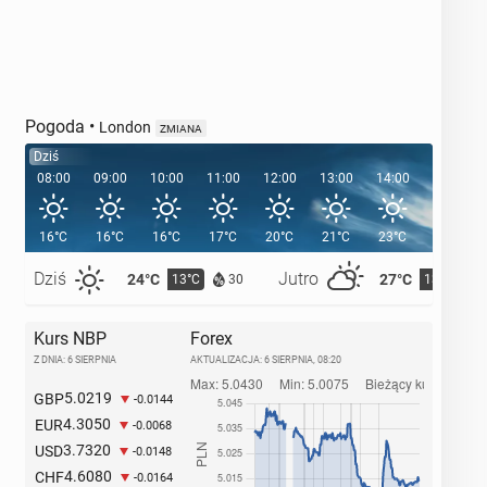
Pogoda
•
London
ZMIANA
Dziś
08:00
09:00
10:00
11:00
12:00
13:00
14:00
15:00
16°C
16°C
16°C
17°C
20°C
21°C
23°C
23°C
Dziś
Jutro
24°C
27°C
13°C
13°C
30
Kurs NBP
Forex
Z DNIA: 6 SIERPNIA
AKTUALIZACJA:
6 SIERPNIA, 08:20
5.0219
GBP
-0.0144
4.3050
EUR
-0.0068
3.7320
USD
-0.0148
4.6080
CHF
-0.0164