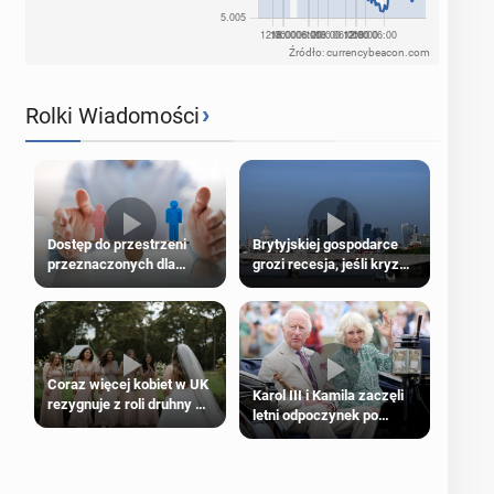
Źródło: currencybeacon.com
›
Rolki Wiadomości
Dostęp do przestrzeni
Brytyjskiej gospodarce
przeznaczonych dla
grozi recesja, jeśli kryzys
jednej płci ma opierać się
na Bliskim Wschodzie się
wyłącznie na płci
przedłuży
biologicznej
Coraz więcej kobiet w UK
Karol III i Kamila zaczęli
rezygnuje z roli druhny na
letni odpoczynek po
ślubie
Igrzyskach Wspólnoty w
Glasgow