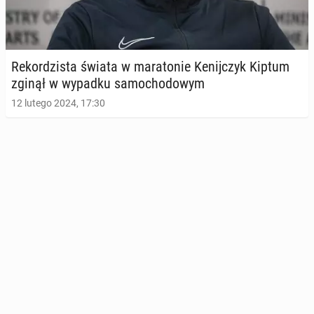
Re­kor­dzi­sta świata w ma­ra­to­nie Ke­nij­czyk Kiptum
zginął w wypadku sa­mo­cho­do­wym
12 lutego 2024, 17:30