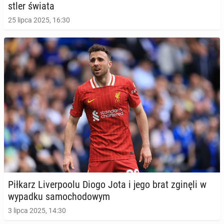
stler świata
25 lipca 2025, 16:30
Piłkarz Li­ver­po­olu Diogo Jota i jego brat zginęli w
wypadku sa­mo­cho­do­wym
3 lipca 2025, 14:30