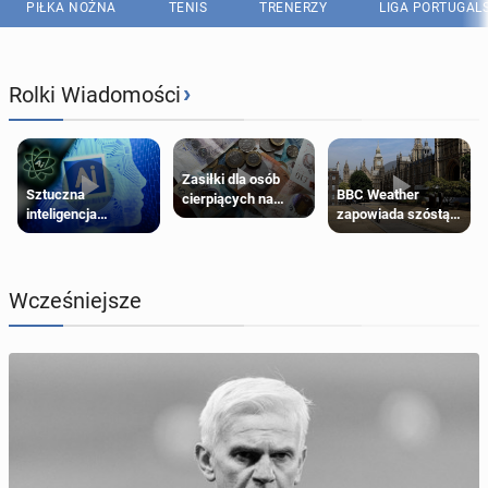
PIŁKA NOŻNA
TENIS
TRENERZY
LIGA PORTUGAL
›
Rolki Wiadomości
Zasiłki dla osób
Sztuczna
BBC Weather
cierpiących na
inteligencja
zapowiada szóstą
schorzenia
próbowała oszukać
falę upałów w
psychiczne
człowieka
Londynie
Wcześniejsze