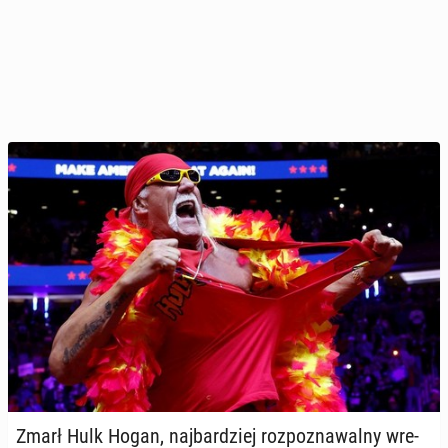
Zmarł Hulk Hogan, naj­bar­dziej roz­po­zna­wal­ny wre­