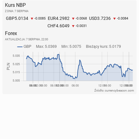
Kurs NBP
Z DNIA: 7 SIERPNIA
5.0134
4.2982
3.7236
GBP
EUR
USD
-0.0085
-0.0068
-0.0084
4.6049
CHF
-0.0031
Forex
AKTUALIZACJA:
7 SIERPNIA, 22:00
Źródło: currencybeacon.com