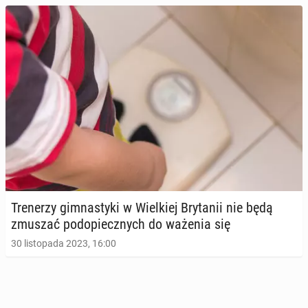
Tre­ne­rzy gim­na­sty­ki w Wiel­kiej Bry­ta­nii nie będą
zmuszać pod­opiecz­nych do ważenia się
30 listopada 2023, 16:00