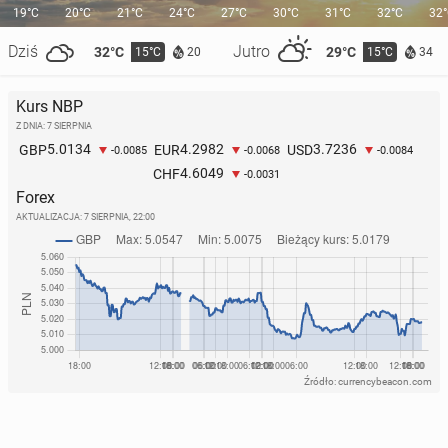
19°C
20°C
21°C
24°C
27°C
30°C
31°C
32°C
32
Dziś
Jutro
32°C
29°C
15°C
15°C
20
34
Kurs NBP
Z DNIA: 7 SIERPNIA
5.0134
4.2982
3.7236
GBP
EUR
USD
-0.0085
-0.0068
-0.0084
4.6049
CHF
-0.0031
Forex
AKTUALIZACJA:
7 SIERPNIA, 22:00
Źródło: currencybeacon.com