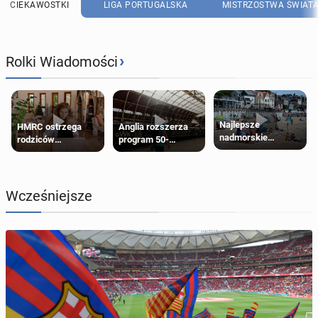
CIEKAWOSTKI
LIGA PORTUGALSKA
MISTRZOSTWA ŚWIAT
›
Rolki Wiadomości
Najlepsze
HMRC ostrzega
Anglia rozszerza
nadmorskie
rodziców
program 50-
miasteczko blisko
pobierających Child
procentowych
Londynu
Benefit. Mogą być
zniżek kolejowych
zobowiązani do
na 18-latków
zwrotu zasiłku
Wcześniejsze