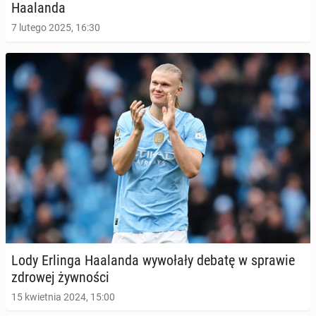
Ha­alan­da
7 lutego 2025, 16:30
Lody Erlinga Ha­alan­da wy­wo­ła­ły debatę w sprawie
zdrowej żyw­no­ści
15 kwietnia 2024, 15:00