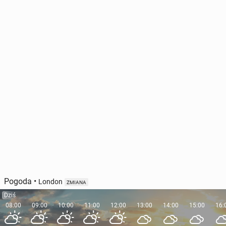
Pogoda
•
London
ZMIANA
Dziś
08:00
09:00
10:00
11:00
12:00
13:00
14:00
15:00
16: