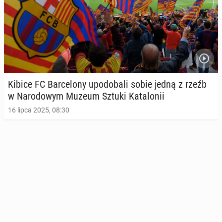
Kibice FC Bar­ce­lo­ny upodo­ba­li sobie jedną z rzeźb
w Na­ro­do­wym Muzeum Sztuki Ka­ta­lo­nii
16 lipca 2025, 08:30