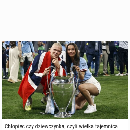
Chło­piec czy dziew­czyn­ka, czyli wielka ta­jem­ni­ca