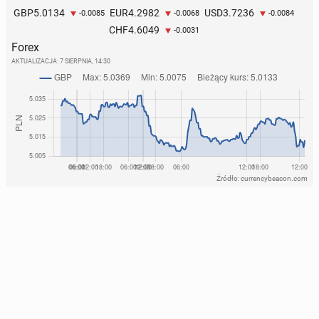
5.0134
4.2982
3.7236
GBP
EUR
USD
-0.0085
-0.0068
-0.0084
4.6049
CHF
-0.0031
Forex
AKTUALIZACJA:
7 SIERPNIA, 14:30
Źródło: currencybeacon.com