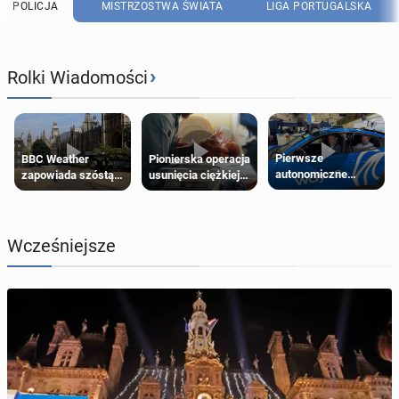
POLICJA
MISTRZOSTWA ŚWIATA
LIGA PORTUGALSKA
›
Rolki Wiadomości
Pierwsze
Pionierska operacja
BBC Weather
autonomiczne
usunięcia ciężkiej
zapowiada szóstą
Ubery pojawią się
wady wrodzonej
falę upałów w
w Londynie jeszcze
płodu w łonie matki
Londynie
tego lata
Wcześniejsze