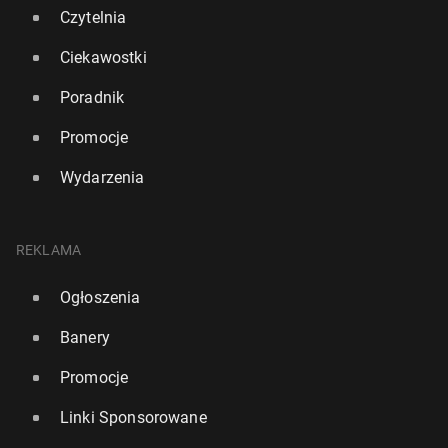
Czytelnia
Ciekawostki
Poradnik
Promocje
Liga fran­cu­ska: Lens wciąż pro­wa­dzi, PSG depcze
Wydarzenia
po piętach
7 grudnia 2025, 09:30
REKLAMA
Ogłoszenia
Banery
Promocje
Linki Sponsorowane