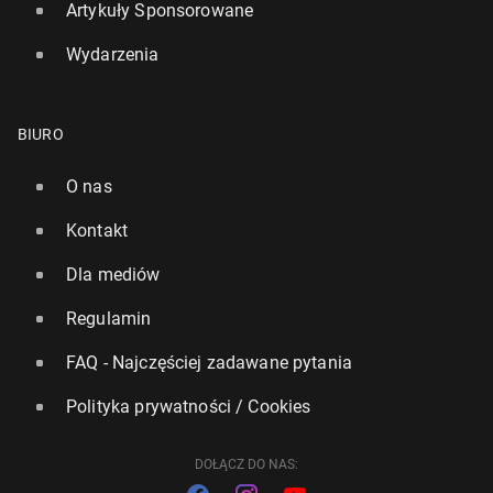
Artykuły Sponsorowane
Wydarzenia
Liga fran­cu­ska: PSG mimo remisu nadal liderem
30 października 2025, 16:30
BIURO
O nas
Kontakt
Dla mediów
Regulamin
FAQ - Najczęściej zadawane pytania
Polityka prywatności / Cookies
DOŁĄCZ DO NAS: