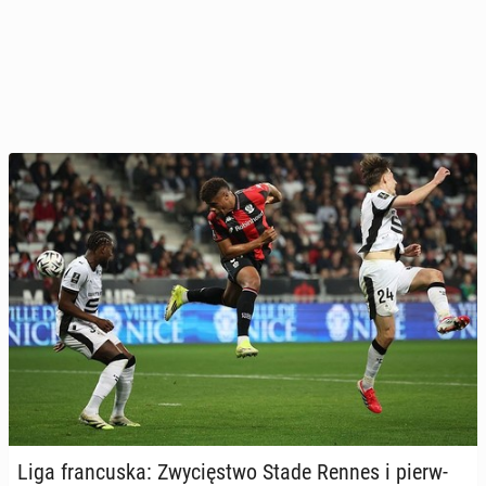
Liga fran­cu­ska: Zwy­cię­stwo Stade Rennes i pierw­