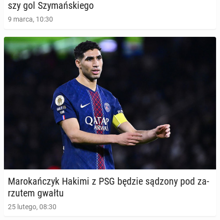
szy gol Szy­mań­skie­go
9 marca, 10:30
Ma­ro­kań­czyk Hakimi z PSG będzie sądzony pod za­
rzu­tem gwałtu
25 lutego, 08:30