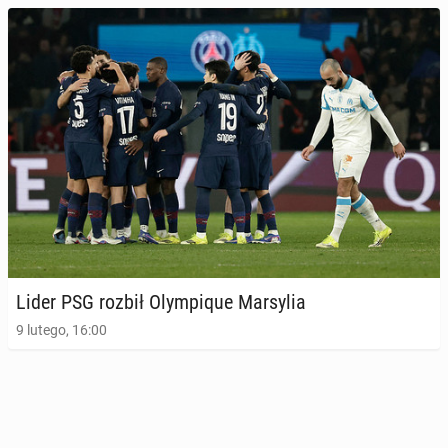
Lider PSG rozbił Olym­pi­que Mar­sy­lia
9 lutego, 16:00