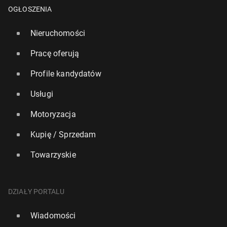
OGŁOSZENIA
Nieruchomości
Pracę oferują
Profile kandydatów
Usługi
Lens wraca na szczyt Ligue 1 po zwy­cię­stwie nad
Motoryzacja
Nice
Kupię / Sprzedam
15 grudnia 2025, 16:30
Towarzyskie
DZIAŁY PORTALU
Wiadomości