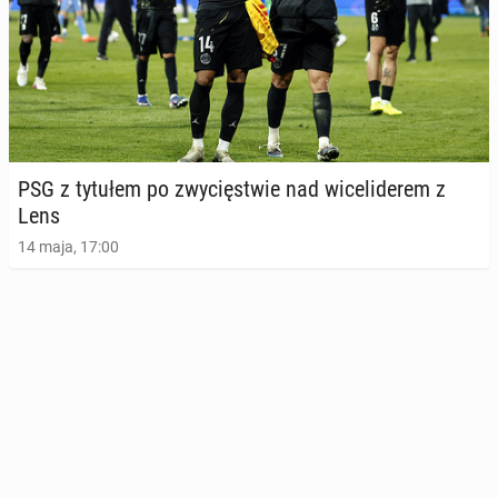
PSG z tytułem po zwy­cię­stwie nad wi­ce­li­de­rem z
Lens
14 maja, 17:00