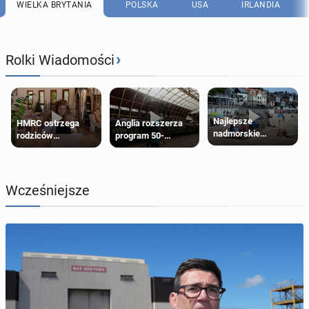
WIELKA BRYTANIA
POLSKA
USA
IRLANDIA
›
Rolki Wiadomości
Najlepsze
HMRC ostrzega
Anglia rozszerza
nadmorskie
rodziców
program 50-
miasteczko blisko
pobierających Child
procentowych
Londynu
Benefit. Mogą być
zniżek kolejowych
zobowiązani do
na 18-latków
zwrotu zasiłku
Wcześniejsze