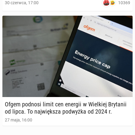
10369
30 czerwca, 17:00
Ofgem podnosi limit cen energii w Wiel­kiej Bry­ta­nii
od lipca. To naj­więk­sza pod­wyż­ka od 2024 r.
27 maja, 16:00