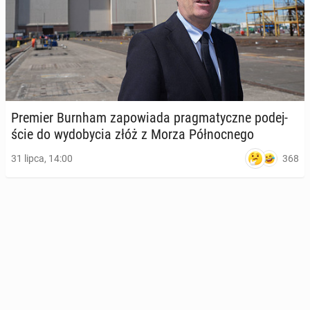
Premier Burnham za­po­wia­da prag­ma­tycz­ne po­dej­
ście do wy­do­by­cia złóż z Morza Pół­noc­ne­go
368
31 lipca, 14:00