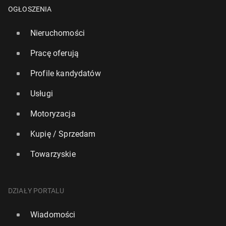
OGŁOSZENIA
Nieruchomości
Pracę oferują
Profile kandydatów
Usługi
Motoryzacja
Kupię / Sprzedam
Wyższe ceny energii uderzą w budżety bry­tyj­skich
Towarzyskie
go­spo­darstw do­mo­wych średnio o £480
13 kwietnia, 17:15
DZIAŁY PORTALU
Wiadomości