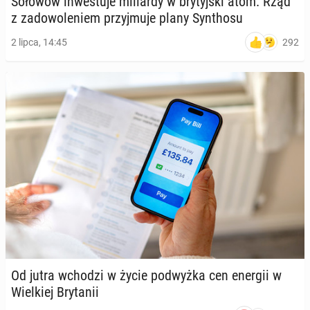
Sołowow in­we­stu­je mi­liar­dy w bry­tyj­ski atom. Rząd
z za­do­wo­le­niem przyj­mu­je plany Syn­tho­su
292
2 lipca, 14:45
Od jutra wchodzi w życie pod­wyż­ka cen energii w
Wiel­kiej Bry­ta­nii