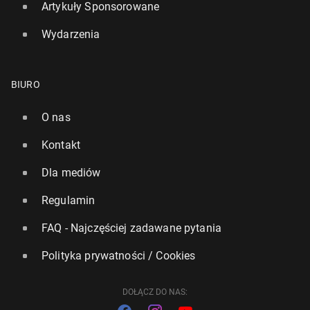
Artykuły Sponsorowane
Wydarzenia
BIURO
Ra­chun­ki za energię w Wiel­kiej Bry­ta­nii mają spaść
O nas
o 117 funtów rocznie
Kontakt
19 lutego, 15:45
Dla mediów
Regulamin
FAQ - Najczęściej zadawane pytania
Polityka prywatności / Cookies
DOŁĄCZ DO NAS: