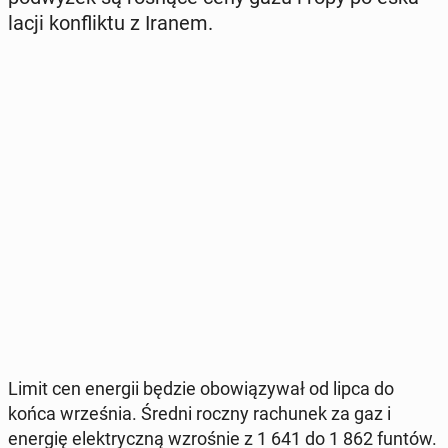
la­cji kon­flik­tu z Iranem.
Limit cen energii będzie obo­wią­zy­wał od lipca do
końca wrze­śnia. Średni roczny ra­chu­nek za gaz i
energię elek­trycz­ną wzro­śnie z 1 641 do 1 862 funtów.