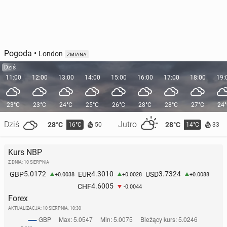
Pogoda
•
London
ZMIANA
Dziś
11:00
12:00
13:00
14:00
15:00
16:00
17:00
18:00
19:
23°C
23°C
24°C
25°C
26°C
28°C
28°C
27°C
24
Dziś
Jutro
28°C
28°C
16°C
14°C
50
33
Kurs NBP
Z DNIA: 10 SIERPNIA
5.0172
4.3010
3.7324
GBP
EUR
USD
+0.0038
+0.0028
+0.0088
4.6005
CHF
-0.0044
Forex
AKTUALIZACJA:
10 SIERPNIA, 10:30