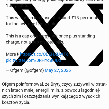
1 July 2026.
This will be an in­cre­ase of around £18 per month
for the average ho­use­hold.
This is a cap on energy unit price plus stan­ding
charge, not a cap on total bills.
More ⬇️
https://t.co/ODE­HXUytT6
pic.twitter.com/0RHYd8tJDS
— Ofgem (@ofgem)
May 27, 2026
Ofgem po­in­for­mo­wał, że Bry­tyj­czy­cy zu­ży­wa­li w ostat­
nich latach mniej energii, m.in. z powodu ła­god­niej­
szych zim i oszczę­dza­nia wy­ni­ka­ją­ce­go z wy­so­kich
kosztów życia.