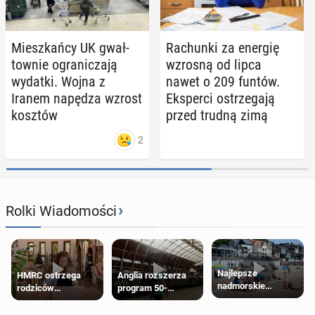
Miesz­kań­cy UK gwał­
Ra­chun­ki za energię
tow­nie ogra­ni­cza­ją
wzrosną od lipca
wydatki. Wojna z
nawet o 209 funtów.
Iranem napędza wzrost
Eks­per­ci ostrze­ga­ją
kosztów
przed trudną zimą
2
›
Rolki Wiadomości
Najlepsze
HMRC ostrzega
Anglia rozszerza
nadmorskie
rodziców
program 50-
miasteczko blisko
pobierających Child
procentowych
Londynu
Benefit. Mogą być
zniżek kolejowych