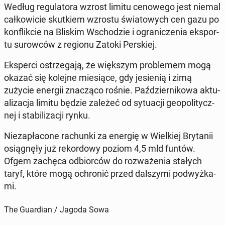
Według re­gu­la­to­ra wzrost limitu ce­no­we­go jest niemal
cał­ko­wi­cie skut­kiem wzrostu świa­to­wych cen gazu po
kon­flik­cie na Bliskim Wscho­dzie i ogra­ni­cze­nia eks­por­
tu su­row­ców z regionu Zatoki Per­skiej.
Eks­per­ci ostrze­ga­ją, że więk­szym pro­ble­mem mogą
okazać się kolejne mie­sią­ce, gdy je­sie­nią i zimą
zużycie energii zna­czą­co rośnie. Paź­dzier­ni­ko­wa ak­tu­
ali­za­cja limitu będzie zależeć od sy­tu­acji geo­po­li­tycz­
nej i sta­bi­li­za­cji rynku.
Nie­za­pła­co­ne ra­chun­ki za energię w Wiel­kiej Bry­ta­nii
osią­gnę­ły już re­kor­do­wy poziom 4,5 mld funtów.
Ofgem zachęca od­bior­ców do roz­wa­że­nia stałych
taryf, które mogą ochro­nić przed dal­szy­mi pod­wyż­ka­
mi.
The Guardian / Jagoda Sowa