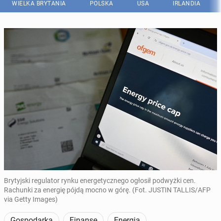
WIELKA BRYTANIA
POLSKA
USA
IRLANDIA
Brytyjski regulator rynku energetycznego ogłosił podwyżki cen.
Rachunki za energię pójdą mocno w górę. (Fot. JUSTIN TALLIS/AFP
via Getty Images)
Gospodarka
Finanse
Energia