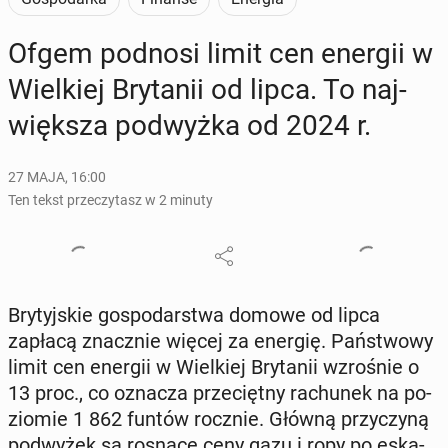
Ofgem podnosi limit cen energii w
Wiel­kiej Bry­ta­nii od lipca. To naj­
więk­sza pod­wyż­ka od 2024 r.
27 MAJA, 16:00
Ten tekst przeczytasz w 2 minuty
Bry­tyj­skie go­spo­dar­stwa domowe od lipca
zapłacą znacz­nie więcej za energię. Pań­stwo­wy
limit cen energii w Wiel­kiej Bry­ta­nii wzro­śnie o
13 proc., co oznacza prze­cięt­ny ra­chu­nek na po­
zio­mie 1 862 funtów rocznie. Główną przy­czy­ną
pod­wy­żek są rosnące ceny gazu i ropy po eska­