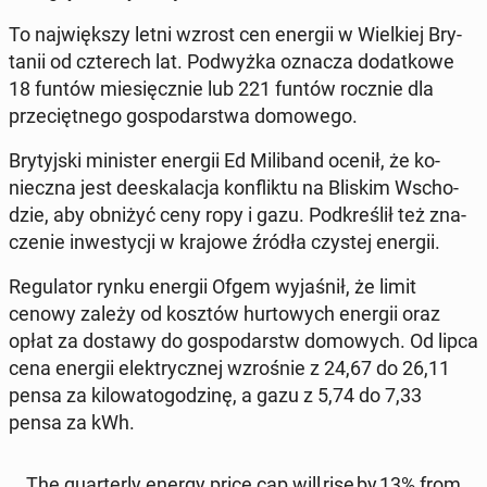
To naj­więk­szy letni wzrost cen energii w Wiel­kiej Bry­
ta­nii od czte­rech lat. Pod­wyż­ka oznacza do­dat­ko­we
18 funtów mie­sięcz­nie lub 221 funtów rocznie dla
prze­cięt­ne­go go­spo­dar­stwa do­mo­we­go.
Bry­tyj­ski mi­ni­ster energii Ed Mi­li­band ocenił, że ko­
niecz­na jest de­eska­la­cja kon­flik­tu na Bliskim Wscho­
dzie, aby obniżyć ceny ropy i gazu. Pod­kre­ślił też zna­
cze­nie in­we­sty­cji w krajowe źródła czystej energii.
Re­gu­la­tor rynku energii Ofgem wy­ja­śnił, że limit
cenowy zależy od kosztów hur­to­wych energii oraz
opłat za dostawy do go­spo­darstw do­mo­wych. Od lipca
cena energii elek­trycz­nej wzro­śnie z 24,67 do 26,11
pensa za ki­lo­wa­to­go­dzi­nę, a gazu z 5,74 do 7,33
pensa za kWh.
The qu­ar­ter­ly energy price cap will rise by 13% from