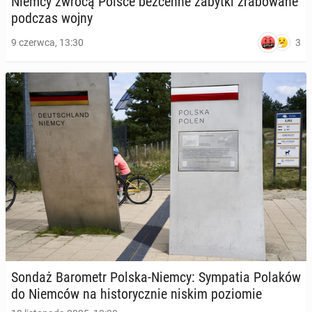
Niemcy zwrócą Polsce bez­cen­ne zabytki zra­bo­wa­ne
podczas wojny
3
9 czerwca, 13:30
Sondaż Ba­ro­metr Polska-Niemcy: Sym­pa­tia Polaków
do Niemców na hi­sto­rycz­nie niskim po­zio­mie