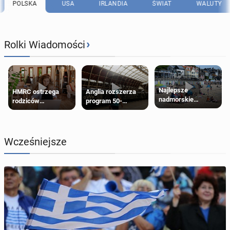
POLSKA
USA
IRLANDIA
ŚWIAT
WALUTY
›
Rolki Wiadomości
Najlepsze
HMRC ostrzega
Anglia rozszerza
nadmorskie
rodziców
program 50-
miasteczko blisko
pobierających Child
procentowych
Londynu
Benefit. Mogą być
zniżek kolejowych
zobowiązani do
na 18-latków
zwrotu zasiłku
Wcześniejsze