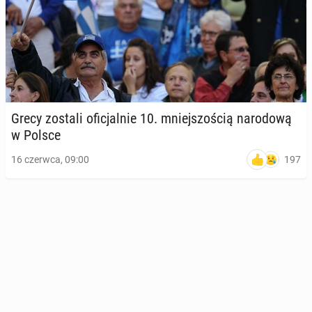
Grecy zostali ofi­cjal­nie 10. mniej­szo­ścią na­ro­do­wą
w Polsce
197
16 czerwca, 09:00