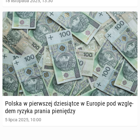
18 listopada 2025, 13:30
Polska w pierw­szej dzie­siąt­ce w Europie pod wzglę­
dem ryzyka prania pie­nię­dzy
5 lipca 2025, 10:00