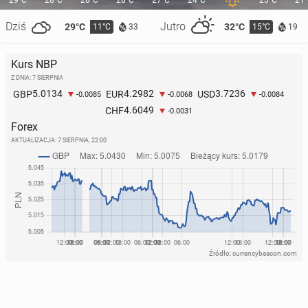
29°C
28°C
28°C
28°C
27°C
24°C
23°C
21
Dziś
Jutro
29°C
32°C
11°C
15°C
33
19
Wizyta Ri­shie­go Sunaka w Polsce. Bry­tyj­ski premier
Kurs NBP
ogłosi nowy pakiet wspar­cia dla Ukrainy
Z DNIA: 7 SIERPNIA
23 kwietnia 2024, 11:00
5.0134
4.2982
3.7236
GBP
EUR
USD
-0.0085
-0.0068
-0.0084
4.6049
CHF
-0.0031
Forex
AKTUALIZACJA:
7 SIERPNIA, 22:00
Źródło: currencybeacon.com