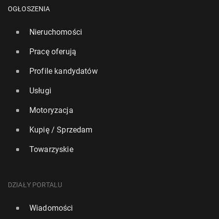
OGŁOSZENIA
Nieruchomości
Pracę oferują
Profile kandydatów
Usługi
Motoryzacja
Kupię / Sprzedam
Media w UK: Po­wo­jen­na od­bu­do­wa War­sza­wy może
być cenną lekcją dla Ukrainy
Towarzyskie
11 września 2023, 14:45
DZIAŁY PORTALU
Wiadomości